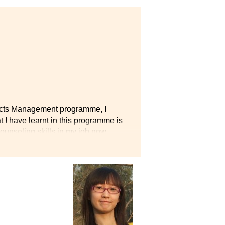
悶冗
ducts Management programme, I
 I have learnt in this programme is
counseling skills in my job now.
sured most. All the lecturers were
 to feel their strong passions and
l life and a bright future.”