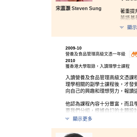
宋嘉灝 Steven Sung
著重提
英語基
(Wor
顯示
課程範
更高程
2009-10
師等不
營養及食品管理高級文憑一年級
容易理
2010
獲香港大學取錄，入讀理學士課程
過往三
籌辦不
入讀營養及食品管理高級文憑課程
機構或
理學相關的副學士課程後，才發
向自己的興趣和理想努力，報讀
他認為課程內容十分豐富，而且
要我們分組，根據自訂的主題設
書院展覽，由同學向各嘉賓講解
顯示更多