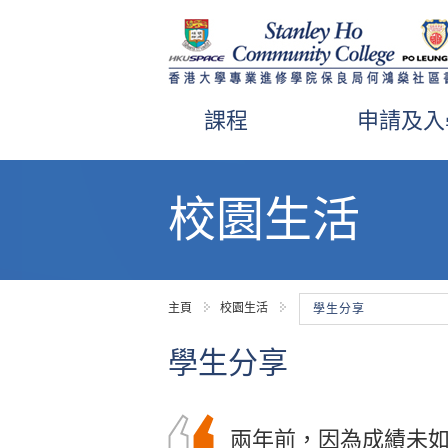
課程
申請及入
內
容
校園生活
開
始
主頁
校園生活
學生分享
學生分享
兩年前，因為成績未
我經常以「為社會貢
你可能是帶着淚水進