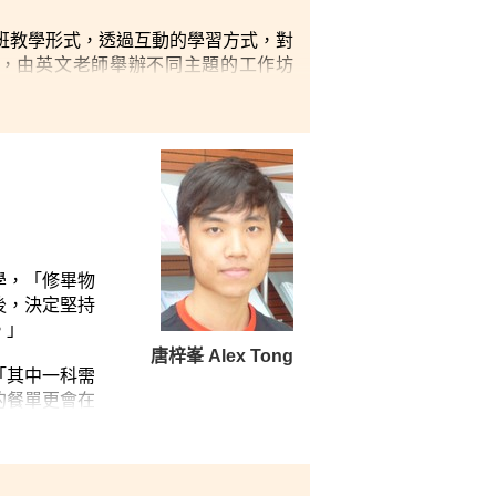
班教學形式，透過互動的學習方式，對
Corner)，由英文老師舉辦不同主題的工作坊
獲多份考卷豁免，畢業後，我只需要報考
外，講師均為專業人士，具會計師、律
運用生活化的例子，使難明的理論變得
詳細。
oft skills，包括與人相處、危機處理及
向校方反映同學的意見，對外則向不同
學，「修畢物
的回憶。
後，決定堅持
。」
唐梓峯 Alex Tong
「其中一科需
的餐單更會在
貫通。」