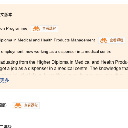
使用不同的教學方式來提高我們的讀書興趣，令學習內容不會沉
英文版本
7
ion Programme
查看課程
9
iploma in Medical and Health Products Management
查看課程
e employment, now working as a dispenser in a medical centre
graduating from the Higher Diploma in Medical and Health Pro
 got a job as a dispenser in a medical centre. The knowledge that
y useful, which I can fully utilize those dispensing and patient 
更多
ast 3 years, those sincere and friendly lecturers were what I trea
 to share their own working experience with us, that we were able
n to teaching.
 not least, I wish all the students of the College a wonderful schoo
新聞）
查看課程
士二年級