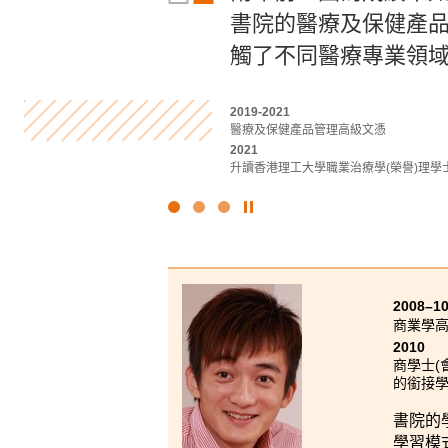
書院的醫療及保健產
的課外實踐實習活動
笑。也許你在書院就
觸了不同醫療專業領域
兩年後可以選擇自己
2022-2024
應用社會科學副學士 (刑事司法及執法)
2019-2021
2021-2023
2024
醫療及保健產品管理高級文憑
應用社會科學副學士(傳理、公關及新聞)
升讀香港大學社會科學學士 (高年級入學)
2021
2023
升讀香港理工大學職業治療學(榮譽)理學
香港浸會大學傳理學學士(榮譽) (公關及廣
點
擊
停
止
幻
2008–1
燈
商業學高
片
2010
商學士(
的銜接
書院的
學習模