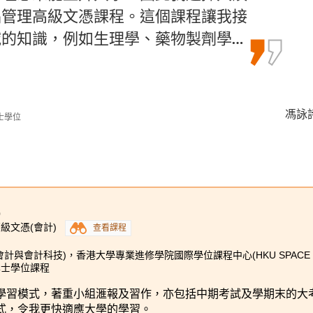
品管理高級文憑課程。這個課程讓我接
，所以最後如願升讀大學。
讀的課程不是你理想中的，但希望你在
的知識，例如生理學、藥物製劑學…
想要的課程。
馮詠詩 
候振海 
孫慧淇 
士學位
告)
0
級文憑(會計)
查看課程
會計與會計科技)，香港大學專業進修學院國際學位課程中心(HKU SPACE 
學士學位課程
學習模式，著重小組滙報及習作，亦包括中期考試及學期末的大
式，令我更快適應大學的學習。