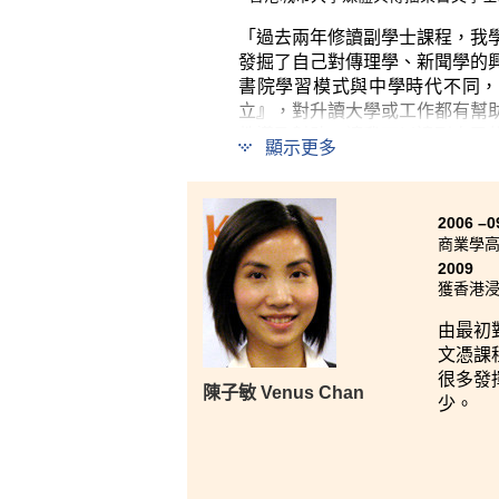
「過去兩年修讀副學士課程，我
發掘了自己對傳理學、新聞學的
書院學習模式與中學時代不同，
立』，對升讀大學或工作都有幫
教導及幫助，讓我可以達到自已
顯示更多
2006 –0
商業學高
2009
獲香港浸
由最初
文憑課
很多發
陳子敏 Venus Chan
少。