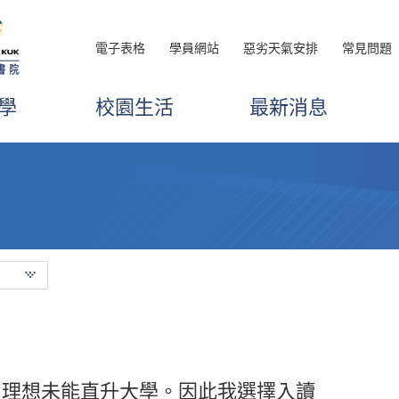
電子表格
學員網站
惡劣天氣安排
常見問題
學
校園生活
最新消息
如理想未能直升大學。因此我選擇入讀
獻赤誠之心」的心態去學習，加上適當
來書院，但希望你離開時可以帶着微