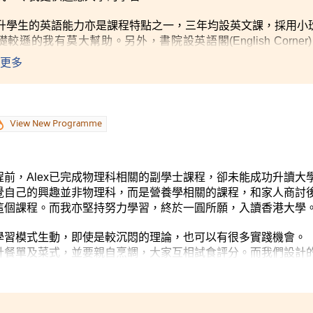
升學生的英語能力亦是課程特點之一，三年均設英文課，採用小
礎較遜的我有莫大幫助。另外，書院設英語閣
(English 
kshops)，提供課外學習英文的機會。
更多
圍方面，商業學高級文憑
(會計)課程獲多個會計師公會認可，
度的考卷，可更快取得專業的會計師資格，節省了很多時間。另
同專業範疇的資歷。他們具有多年的業界工作經驗，課堂中經常
View New Programme
解。講師們亦極具耐性，對於同學課後的提問，解答得十分清楚
年，最難忘是擔任第二屆學生會副會長，學到很多書本以外的
s
同類型活動等。作為學生會副會長，需要為同學謀福利；對內則
前，Alex已完成物理科相關的副學士課程，卻未能成功升讀大
公司爭取各種贊助或折扣。過程中，雖然困難重重，但都是難忘
覺自己的興趣並非物理科，而是營養學相關的課程，和家人商討
這個課程。而我亦堅持努力學習，終於一圓所願，入讀香港大學
學習模式生動，即使是較沉悶的理論，也可以有很多實踐機會。
計餐單及菜式，並要親自烹調，大家互相試食評分。而我們設計
。過程雖然辛苦但十分有趣，也令將我們所學的理論和知識融會