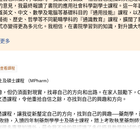
的意見，我最終報讀了書院的應用社會科學副學士課程。這一年
蓋英文、中文、數學及電腦等基礎科目的『通用技能』課程，以
藝術、歷史、哲學等不同範疇學科的『通識教育』課程，擴闊了
式亦變得更為多元化。我相信，在書院學習到的知識，對升讀大
習到不同範疇的知識外，書院的學習模式與大學極為相似，讓我
更多
班教學，使師生之間有更多交流、互動，大大提高同學的學習興
學習外，亦學會與人溝通技巧。由於書院大部份課程均根據大學
易適應大學的學習方式及生活。
查看課程
書院設學生發展資源中心及多位學生輔導主任，並定期舉辦有關
和工作坊非常實用，讓我不論對『從非聯招方法報讀大學』的程
學學士及碩士課程 （MPharm）
括學習模式、課程設計、學習的內容、課堂氣氛、亦師亦友的師
，但仍須面對現實，找尋自己的方向和出路。在家人鼓勵下，Ca
一一為我留下美好的回憶。」
文憑課程，令他重拾自信之餘，亦找到自己的興趣和方向。
憑課程，讓我從新釐定自己的方向，找到自己的興趣──藥劑學，
ersity取錄，入讀四年制藥劑學學士及碩士課程，踏上考取執業藥劑
到很多專業知識外，最令我不捨的是認識了多位極具教學熱誠的
上每一位學生的學習進度，主動協助我們解決學習過程中遇到的