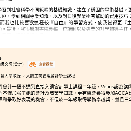
學習到社會科學不同範疇的基礎知識，建立了穩固的學術基礎。
興趣，學到相關專業知識，以及對日後就業極有幫助的實用技巧
而我也比較喜歡這種較『自由』的學習方式，使我變得更『
助。最後，我很感謝書院裏每一位講師以及專業的升學輔導主任
的目標，順利升讀大學。」
9
級文憑(會計)
查看課程
會大學取錄 ，入讀工商管理會計學士課程
對會計一竅不通到直接入讀會計學士課程二年級，Venus認為
程不僅加強了她的會計及商業學知識，更有機會獲得參加ACCA比
揮和爭取好表現的機會，不但於一年級取得學術卓越獎，並且三