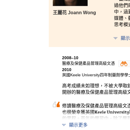
過他們
中，涵
王麗花 Joann Wong
媒體、
思考模
除了學
顯示
採用小
會主動
同學更
2008–10
醫療及保健產品管理高級文憑
最後，
2010
些講座
英國Keele University四年制藥劑
切，包
高考成績未如理想，不被大學取錄
坊等，
開辦的醫療及保健產品管理高級
修讀醫療及保健產品管理高級文
也很榮幸獲英國Keele Univ
的里程。兩年的學習中，除了學
師。他們時常細心觀察和留意班
顯示更多