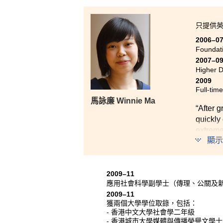
難。講師們教學靈活生動，經常
長。
只提供
2006–0
Foundat
2007–0
Higher D
2009
Full-tim
馬詠廉 Winnie Ma
“After 
quickly
extremel
顯示
In the p
willing
devotio
2009–11
Last but
應用社會科學副學士（傳理、公關及
2009–11
獲兩個大學學位取錄，包括：
- 香港中文大學社會學二年級
- 香港城市大學媒體與傳播榮譽文學