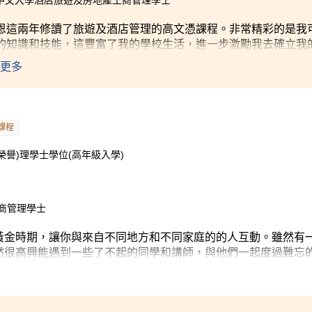
中文大學酒店旅遊及房地產工商管理學士
恩這兩年修讀了旅遊及酒店管理的高文憑課程。非常精彩的是我
的知識和技能，這豐富了我的學校生活，進一步激勵我去確立我
一家五星級酒店，並在一家品牌酒店工作，這對我來說是一次獨
更多
困難時，講師們都很樂意為我們提供幫助。此外，書院安排的所
工作的熱情。
課程
譽)理學士學位(高年級入學)
商管理學士
黃金時期，讓你與來自不同地方和不同家庭的的人互動。雖然有
然很高興能遇到一些了不起的同學和講師，與他們一起度過難忘
授我們有用的知識，而且還為我們提供及分享了未來通往成功的途俓
往年要短，但我們仍可以體驗到在高端和專業的環境中工作。最
是不容易的，但如果你願意面對挑戰，你將能夠在這裡享受美好的