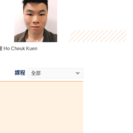
Virginia Lee
Ho Cheuk Kuen
Kwok Ngai Hei
課程
全部