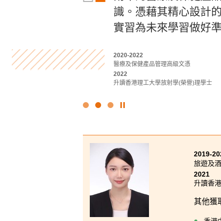
趣。在書院學到的技
識。憑藉其精心設計
上，一定可以發揮你
實習為未來學習做好
2022
2021-2023
基礎專上教育文憑課程
運動教練學及運動表現高級文憑
2020-2022
2023-2025
2024
醫療及保健產品管理高級文憑
旅遊及酒店管理高級文憑
升讀香港理工大學康復治療科學 (榮譽) 理學
2022
2025
升讀香港理工大學放射學(榮譽)理學士
升讀香港理工大學酒店及旅遊管理 (榮譽) 
點
擊
停
止
幻
2019-20
燈
旅遊及
片
2021
升讀香港
其他獲