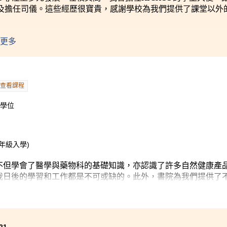
及擔任司儀。這些經歷很寶貴，感謝學校為我們提供了課堂以外
更多
查看課程
士學位
年級入學)
不但學會了醫學與藥物科的基礎知識，亦認識了許多自然健康產
我日後的學習和工作都是不可或缺的。此外，書院為我們提供了
擬藥劑潔淨室，令我更能投入學習。另外書院的學生發展資源中
惑的同學給予幫助。最後，我很感謝各位講師的悉心指導和鼓勵