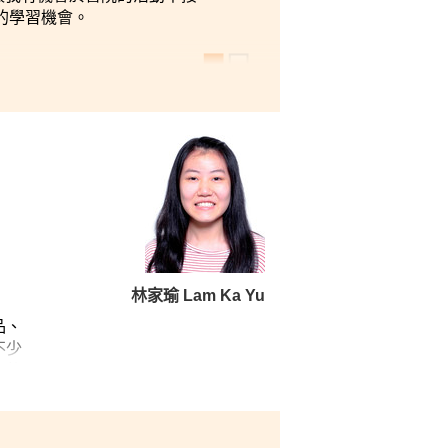
的學習機會。
林家瑜 Lam Ka Yu
品、
不少
心的
，令