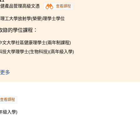
21
保健產品管理高級文憑
查看課程
理工大學放射學(榮譽)理學士學位
取錄的學位課程：
中文大學社區健康理學士(兩年制課程)
科技大學理學士(生物科技)(高年級入學)
充足的學習資源，為學生提供良好的學習平台，其中包括實習和
更多
蓋了不同醫療專業的基礎知識，包括解剖學、生理學、和藥理學
觸不同的醫療儀器和生物理論方面的知識，在實踐課堂上，學生
擬醫院環境配藥考試，為投身醫護行業做好準備。
查看課程
為學生提供一個舒適的學習環境，而且書院的講師樂意為學生進
，並為學生生涯作長遠規劃，能為我們提供充足的支持和關心。
年級入學)
講師的悉心栽培，讓我可以重新找到將來的目標。