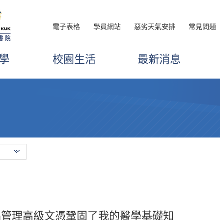
電子表格
學員網站
惡劣天氣安排
常見問題
學
校園生活
最新消息
下，我對旅遊和酒店業產生了濃厚的興
品管理高級文憑鞏固了我的醫學基礎知
多磨鍊，只要不低估自己的能力迎難而