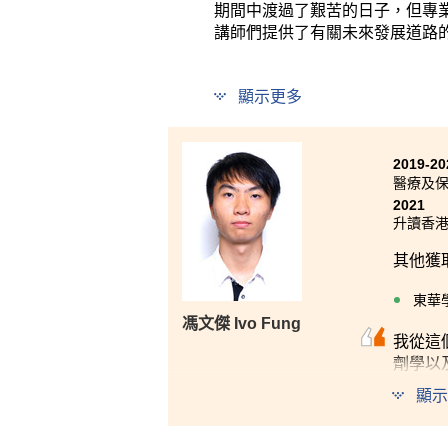
期間中渡過了艱苦的日子，但專
講師們提供了有關未來發展道路的
顯示更多
2019-20
醫療及
2021
升讀香港
其他獲
東華
馮文傑 Ivo Fung
我從這
劑學以
機會感
顯示
講義內
支持給