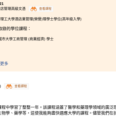
21
酒店管理高級文憑
查看課程
理工大學酒店業管理(榮譽)理學士學位(高年級入學)
取錄的學位課程：
城市大學工商管理 (商業經濟) 學士
兩年中，我學習了不同的技能，還遇到了許多友好和樂於助人的
更多
上教學，但講師也可以建立一個良好的學習環境。他們使用視像
DRC 社交媒體平台和課外活動也令人讃嘆。他們為學生提供了有
的關係。感謝這兩年曾教導我的所有講師。我永遠不會忘記在這
)
查看課程
課程中學習了整整一年。該課程涵蓋了醫學和藥理學領域的廣泛
生物學、藥學等，這使我能夠盡快適應大學的課程。儘管我們在