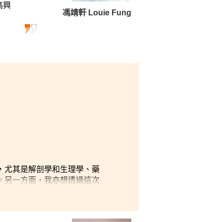
高興
馮靖軒 Louie Fung
，尤其是解剖學和生理學、藥
。另一方面，我亦想透過這次
疑難，令到我可以更容易理解
題，他們也樂意解答。他們的