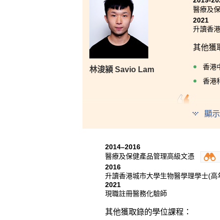
2019-20
醫療及
2021
升讀香港
其他獲
香港
林浚潁 Savio Lam
香港
書院有
顯示
中，課程涵
在課堂上接
需要進行模
2014–2016
醫療及保健產品管理高級文憑
此外，書院
2016
排升學道路
升讀香港城市大學生物醫學理學士(高
常感激各位
2021
現職註冊醫務化驗師
其他獲取錄的學位課程：