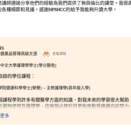
業講師通過分享他們的經驗為我們提供了無與倫比的課堂。我很
各種細節和見議。感謝HPSHCC的給予我能夠升讀大學。
21
保健產品管理高級文憑
查看課程
中文大學護理學學士(學分豁免)
取錄的學位課程：
學院健康科學學士(榮譽) – 主修護理學(高年級入學)
個課程學到許多有關醫學方面的知識，對我未來的學習很大幫助
及藥物使用及藥理學，這幾個必修科目更能推動我繼續向前努力
謝各位導師們，他們一直以來都有提供輔導班以釐清及解答我的
更多
容。另外，即使在非辦公的時間，每當我有任何關於課堂上的問
我開展大學生活確是一大動力。