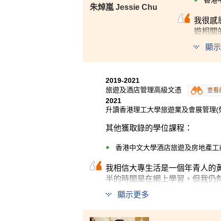
香港
朱焯嵐 Jessie Chu
我很感
遊相關
香港的
顯示
們面對
酒店業
2019-2021
旅遊及酒店管理高級文憑
查看
2021
升讀香港理工大學旅遊業及會展管理(榮
其他獲取錄的學位課程：
香港中文大學酒店旅遊及房地產工
我相信大專生活是一個年青人的
半的時間是在網上學習，但我仍
刻。HPSHCC 的教師不僅教
顯示更多
管由於疫情，我們的實習時間比
我會說在HPSHCC的大專生活