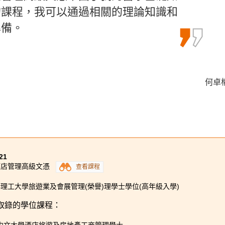
能和知識，都將令我終身受用。
的課程，我可以通過相關的理論知識和
無限的潛能。
準備。
士組合課程 - 物理治療學 (榮譽) 理學士
李海欣 
何卓權 
郭毅熙 
理學士組合課程 (酒店管理) (高年級入學)
21
酒店管理高級文憑
查看課程
理工大學旅遊業及會展管理(榮譽)理學士學位(高年級入學)
取錄的學位課程：