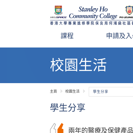
課程
申請及入
內
容
校園生活
開
始
主頁
校園生活
學生分享
學生分享
在書院的幫助和鼓勵
兩年的醫療及保健產
將來的路必定會有更