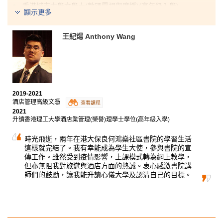
香港城市大學文學士(數碼電視與廣播)(高年級入學)
顯示更多
香港城市大學社會科學學士(亞洲及國際研究)(高年級入學)
王紀煬 Anthony Wang
我想感謝這兩年來曾教導過我的所有講師。身為2019-
2020年度學生會會長，我很高興能為同學服務，在過程
中我亦獲益良多。最後，我很感謝學生發展資源中心的
輔導主任，他們經常聽我傾訴並給我支持及鼓勵。
2019-2021
酒店管理高級文憑
查看課程
2021
升讀香港理工大學酒店業管理(榮譽)理學士學位(高年級入學)
時光飛逝，兩年在港大保良何鴻燊社區書院的學習生活
這樣就完結了。我有幸能成為學生大使，參與書院的宣
傳工作。雖然受到疫情影響，上課模式轉為網上教學，
但亦無阻我對旅遊與酒店方面的熱誠。衷心感激書院講
師們的鼓勵，讓我能升讀心儀大學及認清自己的目標。