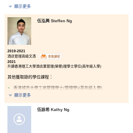
顯示更多
香港中文大學自然科學理學士(兩年制課程)
香港中文大學社區健康理學士(兩年制課程)
伍泓興 Steffen Ng
香港中文大學公共衞生理學士
香港科技大學理學士(生物科技) (高年級入學)
香港科技大學化學工程及生物分子工程學學士(高年級入
學)
2019-2021
香港城市大學理學士(生物醫學) (高年級入學)
酒店管理高級文憑
查看課程
2021
香港大學護理學學士
升讀香港理工大學酒店業管理(榮譽)理學士學位(高年級入學)
HPSHCC 給予我機會及很多學習經驗，讓我可以於本地
其他獲取錄的學位課程：
和海外進行實習交流，包括到香港大學李嘉誠醫學院暑
期實習及參與台灣的醫學交流團。我亦曾擔任書院學生
香港城市大學工商管理學士(管理學)(高年級入學)
大使和參加不同的義工服務，讓我的溝通技巧、人際關
顯示更多
係和學習各方面都增長了不少。
此外，我很榮幸獲頒授書院的傑出服務獎及政府的獎學
伍詠希 Kathy Ng
中文有句勵志的話：有志者事竟成。這是我在HPSHCC
金。過去的努力得到了肯定，最後入讀心儀的學科，完
讀書時的座右銘之一。曾經有人跟我說，修讀高級文憑
成入大學的夢想。
課程很難升讀大學。但我相信一分耕耘，一 分收穫。在
過去的兩年裡，非常感謝講師們的支持和幫助。最後，
我想藉此機會告訴將來的學生：
相信自己，相信