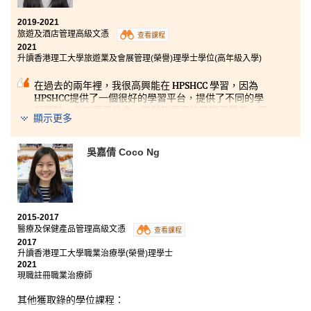
2019-2021
旅遊及酒店管理高級文憑
查看課程
2021
升讀香港理工大學旅遊業及會展管理(榮譽)理學士學位(高年級入學)
在過去的兩年裡，我很高興能在 HPSHCC 學習，因為
HPSHCC提供了一個很好的學習平台，提供了不同的學
習經驗，例如實習機會。雖然我實習的時間不算長，但
顯示更多
這對我來說是一次寶貴的經驗。此外，所有講師都十分
樂於助人和有耐性。他們不僅解答了我的疑問，還在課
堂中提供很多的例子和資料，讓我更深入地理解相關的
吳嘉倩 Coco Ng
課題。再者，學生發展資源中心的職員也對我的升學路
向提供了很多建議。感謝您們支持和鼓勵我去追求夢
想。
2015-2017
醫療及保健產品管理高級文憑
查看課程
2017
升讀香港理工大學職業治療學(榮譽)理學士
2021
現職註冊職業治療師
其他獲取錄的學位課程：