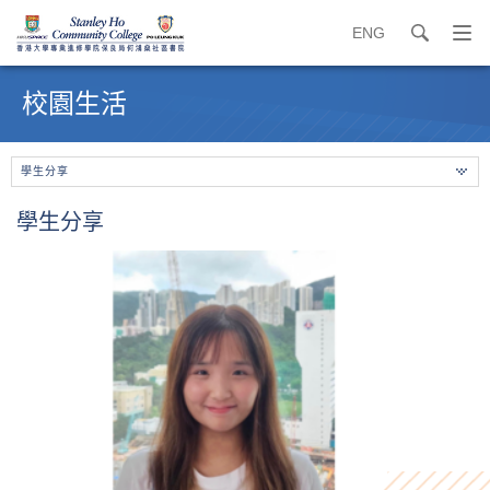
ENG
search
打
開
內
導
容
校園生活
覽
開
選
始
單
學生分享
學生分享