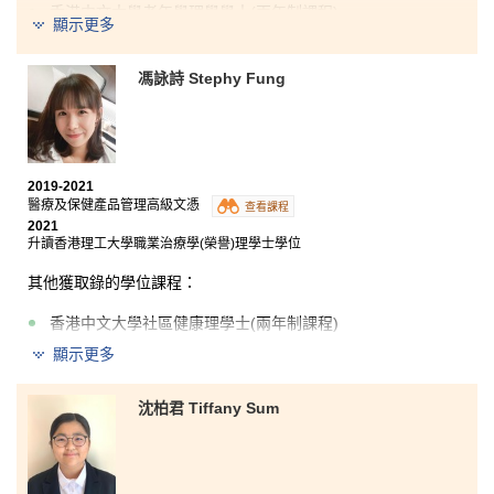
香港中文大學老年學理學學士(兩年制課程)
顯示更多
有些人認為高級文憑非專業資歷，對我而言，我非常慶
幸能入讀醫療及保健產品管理高級文憑課程，書院給予
馮詠詩 Stephy Fung
我另一升讀大學的途徑及讓我認清自己的目標。在這兩
年的課程中，我學習到不同範疇的知識，例如解剖與生
理學及藥理學等等，讓我在大學選科時有更多的選擇。
此外，書院的講師和我們亦師亦友，他們不單能解答我
在學業上的問題，也在我升學方面提供不少意見，很感
2019-2021
謝他們這兩年來的耐心教導。
醫療及保健產品管理高級文憑
查看課程
2021
升讀香港理工大學職業治療學(榮譽)理學士學位
其他獲取錄的學位課程：
香港中文大學社區健康理學士(兩年制課程)
顯示更多
香港中文大學護理學學士
東華學院健康科學學士(榮譽) – 主修護理學(高年級入學)
沈柏君 Tiffany Sum
兩年前，因為成績未如理想未能直升大學。因此我選擇
入讀書院的醫療及保健產品管理高級文憑課程。這個課
程讓我接觸了不同醫療專業領域的知識，例如生理學、
藥物製劑學等，使我獲益良多。講師們很樂意幫助同