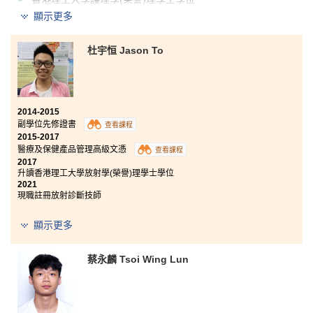
顯示更多
香港中文大學社區健康理學士(兩年制課程)
這個課程內容包含生理和藥理學等基本醫學知識，為我
杜宇恒 Jason To
將來入讀大學相關學位時打下基礎。除了一般的課堂
外，我還可以透過實踐課堂，在實驗室嘗試制藥、配藥
等等的專業操作，這令我更能掌握講義上的內容。另一
方面，講師們十分盡心教授我們，且無論在課堂上還是
下課後，他們都很樂意為我解疑釋惑。即使因疫情關
2014-2015
係，這兩年的面授課堂雖然次數不多，但我能透過網上
副學位先修證書
查看課程
教學感受到課程講師對教學的用心。
2015-2017
醫療及保健產品管理高級文憑
查看課程
2017
升讀香港理工大學放射學(榮譽)理學士學位
2021
現職註冊放射診斷技師
其他獲取錄的學位課程：
顯示更多
香港科技大學工學士(化學及生物分子工程學)(高年級入學)
蔡永麟 Tsoi Wing Lun
香港中文大學自然科學理學士(兩年制課程)
香港城市大學理學士(生物醫學) (高年級入學)
香港大學護理學學士