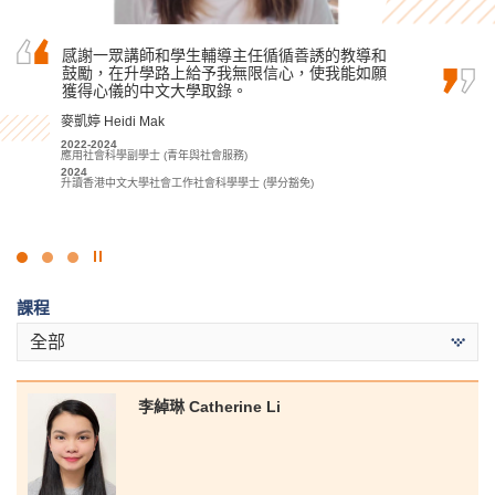
感謝一眾講師和學生輔導主任循循善誘的教導和
在書院的幫助和鼓勵下，我對旅遊和酒店業產生
你可能是帶着淚水進來書院，但希望你離開時可
鼓勵，在升學路上給予我無限信心，使我能如願
了濃厚的興趣。在書院學到的技能和知識，都將
以帶着微笑。也許你在書院就讀的課程不是你理
獲得心儀的中文大學取錄。
令我終身受用。
想中的，但希望你在兩年後可以選擇自己想要的
課程。
麥凱婷 Heidi Mak
李海欣 Virginia Lee
孫慧淇 Sun Wai Ki
2022-2024
2022
應用社會科學副學士 (青年與社會服務)
基礎專上教育文憑課程
2021-2023
2024
2023-2025
應用社會科學副學士(傳理、公關及新聞)
升讀香港中文大學社會工作社會科學學士 (學分豁免)
旅遊及酒店管理高級文憑
2023
2025
香港浸會大學傳理學學士(榮譽) (公關及廣告)
升讀香港理工大學酒店及旅遊管理 (榮譽) 理學士組合課程 (酒店管理)
(高年級入學)
點
擊
課程
停
止
全部
幻
燈
片
李綽琳 Catherine Li