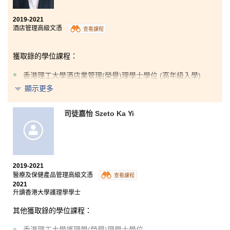
學，列舉不同的例子，深入淺出，讓我們更容易明白課
程內容。
2019-2021
酒店管理高級文憑
查看課程
另外，書院的講師都非常友善和有耐心，不但教學認
真，備課充足，還會鼓勵我們，並就我們升學問題上提
供不少意見。我衷心感謝他們一路上的支持和鼓勵，以
獲取錄的學位課程：
及過去兩年無私的栽培。
香港理工大學酒店業管理(榮譽)理學士學位 (高年級入學)
顯示更多
HPSHCC 的酒店管理高級文憑課程給予我機會學習有關
酒店管理的專業知識。除了學科理論，我還學到很多酒
司徒嘉怡 Szeto Ka Yi
店行業的有趣知識。雖然因疫情影響，大部分的學習時
間都是網絡授課，但我亦有機會與同學合作，這些經驗
使我獲益良多。感謝老師給予我意見及支持，使我能找
到未來方向。
2019-2021
醫療及保健產品管理高級文憑
查看課程
2021
升讀香港大學護理學學士
其他獲取錄的學位課程：
香港理工大學護理學(榮譽)理學士學位