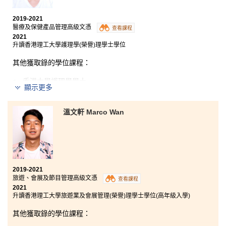
在DSE放榜後，因為成績不佳，使我變得迷網及不知所
2019-2021
措，入大學更覺得是不可能的事。幸好，我選擇了報讀
醫療及保健產品管理高級文憑
查看課程
醫療及保健產品管理高級文憑，這課程內容既充滿學術
2021
性又非常實用。我很慶幸參加了暑期實習計劃及台中研
升讀香港理工大學護理學(榮譽)理學士學位
習團，這些經驗都讓我學習到放射學的知識，給予了我
一個真實的工作環境，體驗醫護人員的工作。最後，我
其他獲取錄的學位課程：
要在此多謝一班充滿熱誠的課堂講師及輔導主任的支
持，助我入讀心儀的大學和科目。
香港大學護理學學士
顯示更多
東華學院健康科學學士(榮譽) – 主修護理學(高年級入學)
溫文軒 Marco Wan
在兩年的學習中，醫療及保健產品管理高級文憑課程裡
的病理生理學和藥理學等課程都對我非常有用。我獲得
了許多重要的醫學知識，它們對我未來的大學學習都很
實用。此外，講師們亦非常友善和支持我。在他們的悉
心指導和鼓勵下，我的學習之路從未感到無助。總而言
之，我在HPSHCC度過了愉快的時光。
2019-2021
旅遊、會展及節目管理高級文憑
查看課程
2021
升讀香港理工大學旅遊業及會展管理(榮譽)理學士學位(高年級入學)
其他獲取錄的學位課程：