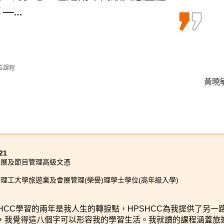
心，使我能如願獲得心儀的中文大學取
 —…
品管理高級文憑課程。這個課程讓我接
的知識，例如生理學、藥物製劑學…
位課程
麥凱婷 
黃曉敏
馮詠詩 
(學分豁免)
士學位
21
會展及節目管理高級文憑
理工大學旅遊業及會展管理(榮譽)理學士學位(高年級入學)
SHCC學習的兩年是我人生的轉捩點，HPSHCC為我提供了另
，我覺得這八個字可以形容我的學習生活。我就讀的課程涵蓋旅