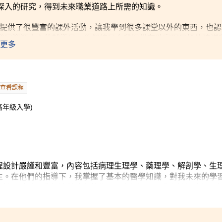
深入的研究，得到未來職業道路上所需的知識。
C亦提供了很豐富的課外活動，讓我學到很多課堂以外的東西，也
發展資源中心的輔導員，他們總是向我提供有助實現目標的建議
更多
查看課程
高年級入學)
程設計嚴謹和豐富，內容包括病理生理學、藥理學、解剖學、生
生。在他們的指導下，我掌握了基本的醫學知識，對我未來的學
支持和鼓勵，我無法繼續我的學習。毫無疑問，我在這裡度過了
就可以得到滿意的結果。