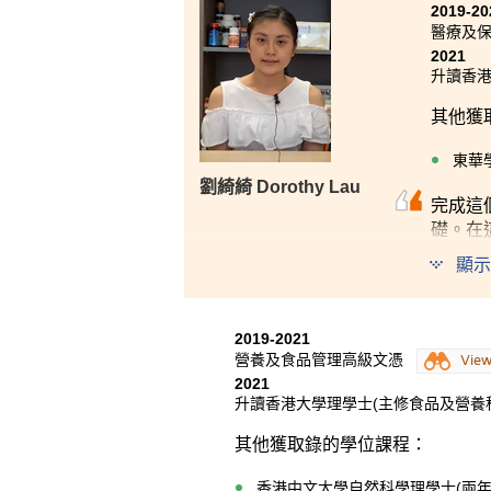
2019-20
嶺南大學社會科學(榮譽)學士 - 
醫療及
2021
時光飛逝，我很高興能在HPSH
升讀香港
升學有很大幫忙。我在書院認識
績必須要努力。雖然我在學業上
其他獲
任的協助，我從不感到孤單。
東華
劉綺綺 Dorothy Lau
完成這
礎。在
會充實
顯示
在高級
認識到
2019-2021
營養及食品管理高級文憑
Vie
由於疫
2021
我的疑
升讀香港大學理學士(主修食品及營養科
我很感
其他獲取錄的學位課程：
助。
香港中文大學自然科學理學士(兩年