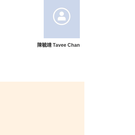
陳毓靖 Tavee Chan
常實
謝書