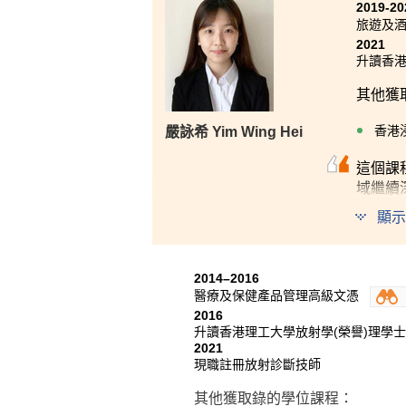
2019-20
旅遊及
2021
升讀香港
其他獲
香港
嚴詠希 Yim Wing Hei
這個課
域繼續
顯示
2014–2016
醫療及保健產品管理高級文憑
2016
升讀香港理工大學放射學(榮譽)理學士
2021
現職註冊放射診斷技師
其他
獲
取錄的
學位課程
：