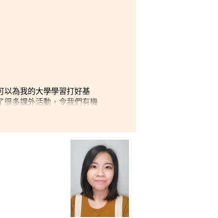
日後
好成
導主
可以為我的大學學習打好基
了很多課外活動，令我們有機
心和組織活動的能力，並且也
師們都會耐心幫我分析和解答
來都給予我極大的鼓勵和幫