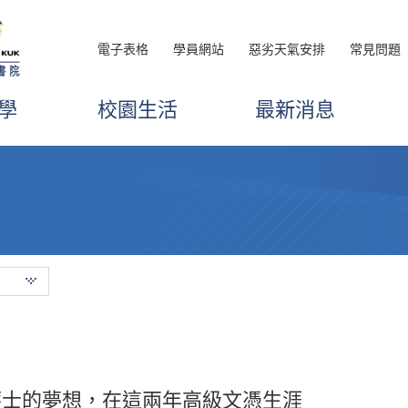
電子表格
學員網站
惡劣天氣安排
常見問題
學
校園生活
最新消息
輔導主任循循善誘的教導和鼓勵，在升
護士的夢想，在這兩年高級文憑生涯
如理想未能直升大學。因此我選擇入讀