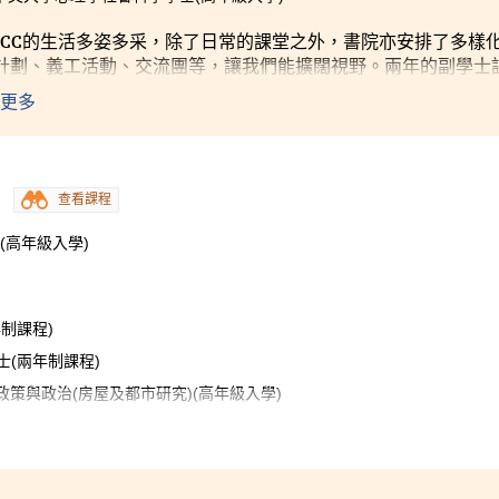
SHCC的生活多姿多采，除了日常的課堂之外，書院亦安排了多樣
計劃、義工活動、交流團等，讓我們能擴闊視野。兩年的副學士
我們的語文能力和學習基礎。書院的校舍雖小，但這小小的環境
更多
資源能更集中在學生上，我很享受這兩年的大專生活。
查看課程
(高年級入學)
制課程)
(兩年制課程)
政策與政治(房屋及都市研究)(高年級入學)
國際研究)(高年級入學)
士(高年級入學)
高年級入學)