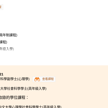
程
兩年制課程)
課程)
年級入學)
及社會學)(高年級入學)
學習到多方面的法律知識和專業技能，對從事法律領域的工作非
生輔導主任的支持，他們讓我有動力去追尋我的夢想，我亦很感
21
科學副學士(心理學)
查看課程
大學社會科學學士(高年級入學)
取錄的學位課程：
中文大學心理學社會科學學士(高年級入學)