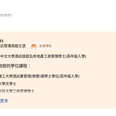
制課程)
想，可惜公開試成績未如理想。 很慶幸，我從醫療及保健產品管
知識，得到實際的經驗和增加了對不同種類的醫療行業的認識；
進入大學的入場券。我對仍在考慮報讀這個課程的同學有一個建
21
課程絕對可以幫到您！
酒店管理高級文憑
查看課程
中文大學酒店旅遊及房地產工商管理學士(高年級入學)
取錄的學位課程：
理工大學酒店業管理(榮譽)理學士學位(高年級入學)
大學文學士
科技大學工商管理學士
城市大學工商管理學士(高年級入學)
更多