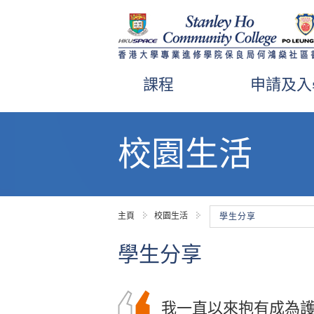
課程
申請及入
內
容
校園生活
開
始
主頁
校園生活
學生分享
學生分享
感謝一眾講師和學生
我一直以來抱有成為
兩年前，因為成績未