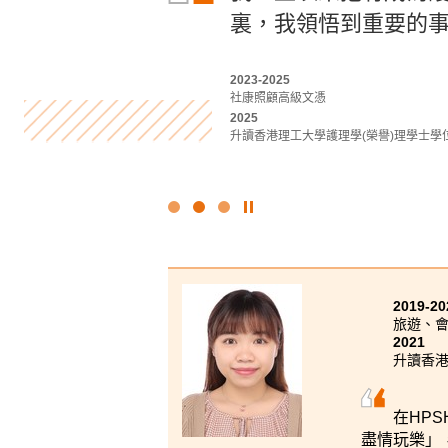
學路上給予我無限信
裏，我領悟到重要的事
書院的醫療及保健產
錄。
觸了不同醫療專業領域
2023-2025
社康照顧高級文憑
2022-2024
2019-2021
2025
應用社會科學副學士 (青年與社會服務)
醫療及保健產品管理高級文憑
升讀香港理工大學護理學(榮譽)理學士學
2024
2021
升讀香港中文大學社會工作社會科學學士 
升讀香港理工大學職業治療學(榮譽)理學
點
擊
停
止
幻
2019-20
燈
旅遊、
片
2021
升讀香港
在HP
盡情玩樂」