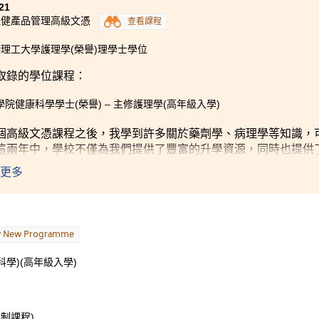
21
健康及社會服務管理專業(高年級入學)
保健產品管理高級文憑
查看課程
CC學習。書院提供了豐富的課外活動及學生支援服務，對於我們
理工大學護理學(榮譽)理學士學位
了很多朋友，在此建立了歸屬感。這兩年來，我明白到若要獲取
也會有沮喪的時候，但有同學的支持、老師的耐心教導和學生輔
取錄的學位課程：
學院健康科學學士(榮譽) – 主修護理學(高年級入學)
個高級文憑課程之後，我學到許多關於藥劑學、病理學等知識，
這兩年中，學校不僅為我們提供了豐富的升學資源，同時也提供
自己。
更多
文憑一年級期間，我加入了學校的義工服務隊，從中提升了自信
同理心的重要性。
w New Programme
情關係，我們只能透過網上上課，當我在學習上遇到難題時，老
問。
學)(高年級入學)
謝這個課程的老師以及學生發展資源中心的輔導主任們，一直以
制課程)