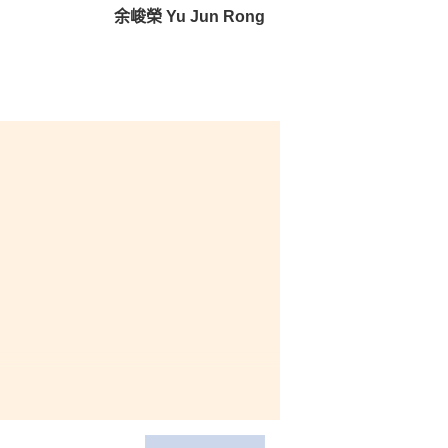
余峻榮 Yu Jun Rong
理高
最重
議：