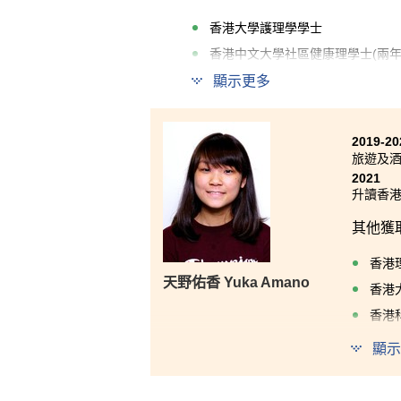
香港大學護理學學士
香港中文大學社區健康理學士(兩年
顯示更多
投身醫療行業是我一直以來的夢
級文憑課程中學習到醫療的基本
要的是，修讀此課程亦為我帶來
2019-20
如果您決心想投身醫療行業，這
旅遊及
2021
升讀香港
其他獲
香港
天野佑香 Yuka Amano
香港
香港
香港
顯示