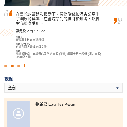
你可能是帶着淚水進來書院，但希望你離開時可
在書院的幫助和鼓勵下，我對旅遊和酒店業產生
在書院就讀的兩年中，我透過高級文憑課程學習
以帶着微笑。也許你在書院就讀的課程不是你理
了濃厚的興趣。在書院學到的技能和知識，都將
到許多重要的知識和技能，這些都能為我迎接未
想中的，但希望你在兩年後可以選擇自己想要的
令我終身受用。
來的挑戰和困難做好準備。
課程。
李海欣 Virginia Lee
羅健允 Killian Loh
孫慧淇 Sun Wai Ki
2022
2022-2024
基礎專上教育文憑課程
商業管理學高級文憑 (管理及商業法律學)
2021-2023
2023-2025
2024
應用社會科學副學士(傳理、公關及新聞)
旅遊及酒店管理高級文憑
升讀香港科技大學工商管理學士(管理學) (學分豁免)
2023
2025
香港浸會大學傳理學學士(榮譽) (公關及廣告)
升讀香港理工大學酒店及旅遊管理 (榮譽) 理學士組合課程 (酒店管理)
(高年級入學)
點
擊
課程
停
止
全部
幻
燈
片
劉芷君 Lau Tsz Kwan