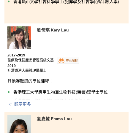
香港城市大學社會科學學士(犯罪學及社會學)(高年級入學)
劉倚琪 Kary Lau
2017-2019
醫療及保健產品管理高級文憑
查看課程
2019
升讀香港大學護理學學士
其他獲取錄的學位課程：
香港理工大學應用生物兼生物科技(榮譽)理學士學位
香港中文大學社區健康理學士 (高年級入學)
顯示更多
在公開考試之後，我迷失了，直到我選擇入讀港大保良
何鴻燊社區書院的醫療及保健產品管理高級文憑課程。
劉嘉懿 Emma Lau
儘管公開考試失利，這個課程讓我有一個好的開始。在
這兩年高級文憑課程的學習，我接觸到不少專業範疇如