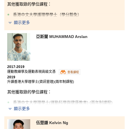
其他獲取錄的學位課程：
香港中文大學護理學學士（學分豁免）
顯示更多
香港科技大學理學士（生物科技）
我們除了在課堂上學習到醫學上的知識外，書院還提供
亞斯蘭 MUHAMMAD Arslan
多元化的學習機會，包括到海外考察及交流、參觀本地
業界設備並了解其運作以及到香港大學精神病學系進行
實習，這些經歷增強了我對醫療行業的了解。此外，課
程的結構完善，講師們樂於為同學提供協助，給我們莫
大支持。
2017-2019
運動教練學及運動表現高級文憑
查看課程
2019
升讀香港大學理學士(資訊管理)(兩年制課程)
其他獲取錄的學位課程：
香港中文大學理學士(運動科學與健康教育) (兩年制課程)
顯示更多
我在書院認識了來自不同國家的同學和講師，很感謝他
們協助我渡過難關，亦非常感謝學生發展資源中心的輔
伍楚謙 Kelvin Ng
導員教導我如何整理個人理歷及報讀大學課程。