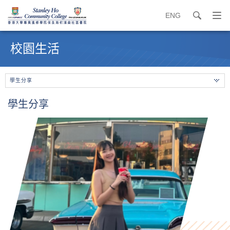
ENG
search
打
開
內
導
容
校園生活
覽
開
選
始
單
學生分享
學生分享