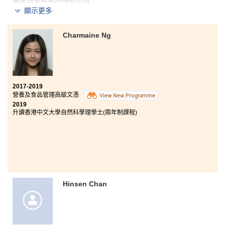
獲兩個大學學位課程取錄：
顯示更多
香港理工大學放射學（榮譽）理學士
香港大學護理學學士
Charmaine Ng
令我意想不到的是能夠獲香港理工大學取錄，入讀放射
學（榮譽）理學士學位課程。這一年所經歷的，比得到
學位更為寶貴。課程為同學提供不同的學習機會，累積
經驗，實踐所學。校園環境舒適，專業的講師全面教授
2017-2019
醫學知識，書院的輔導主任更不遺餘力提供支援，讓我
營養及食品管理高級文憑
View New Programme
更好地為未來作出準備。更重要的是，我認清了學習的
2019
原意和興趣之所向。這一年必能成為我往後穩固且強而
升讀香港中文大學自然科學理學士(兩年制課程)
有力的後盾。
Hinsen Chan