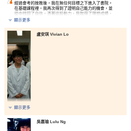
經過會考的挫敗後，我在無任何目標之下進入了書院。
在基礎課程裡，我再次得到了證明自己能力的機會，並
從中找回了自信。憑著這股動力，我取得了理想成績，
最後獲港大護理系取錄。課程既重視學習理論，我亦學
顯示更多
到了很多實用知識。書院的導師都非常專業，他們的指
導是我成功的最大原因。對我來說，報讀這個課程是我
一生中最明智的選擇。
盧安琪 Vivian Lo
顯示更多
2012-14
醫療及保健產品管理高級文憑
查看課程
2014
吳嘉瑜 Lulu Ng
升讀香港大學護理學學士
2019