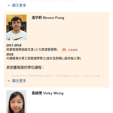
香港中文大學老年學理學學士(兩年制課程)
顯示更多
東華學院健康科學學士 (榮譽) – 主修護理學(高年級入學)
馮宇軒 Bosco Fung
入讀書院的醫療及保健產品管理高級文憑課程，令我獲
益良多。從學習當中，除了學到有關醫療及藥物的知
識，我更加清楚自己的優點同缺點，定下明確的目標。
我很慶幸能遇到亦師亦友的書院講師，他們樂意解答我
升學和學習上的問題，幫助我一步一步邁向我的夢想。
再者，我很感恩能認識到一班好同學，大家一起學習，
2017-2019
為理想奮鬥，令兩年的書院生活變得輕鬆及愉快。
商業管理學高級文憑 (人力資源管理學)
查看課程
2019
升讀香港大學工商管理學學士(會計及財務) (高年級入學)
其他獲取錄的學位課程：
香港理工大學管理學(榮譽)工商管理學士學位(高年級入學)
顯示更多
考完DSE的一刻，我覺得自己很失敗，無能力升讀大
學。我在完成這兩年高級文憑的課程後，發覺在書院讀
黃綺雯 Vicky Wong
書的時間沒有白費，只要有恆心和堅持，一定可以升讀
理想的大學。