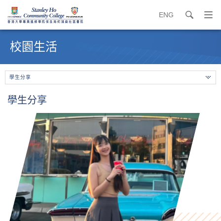
ENG
search
打
開
內
導
容
校園生活
覽
開
選
始
單
學生分享
學生分享