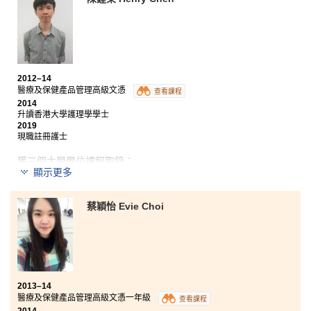
院為同學提供了一個良好的學習環境，所有講師均用心
教學，備課充足，極具教學熱誠，十分樂意於課餘時間
解答我們的問題。總括而言，我在書院渡過了充實美滿
的大專生活，順利入讀香港大學護理學，向目標努力邁
進。
2012–14
醫療及保健產品管理高級文憑
查看課程
2014
升讀香港大學護理學學士
2019
現職註冊護士
獲三個大學學位課程取錄：
顯示更多
香港大學護理學學士
蔡穎怡 Evie Choi
香港中文大學兩年制社區健康理學士
香港城市大學應用生物學榮譽理學士三年級
公開考試後，我報讀了書院的醫療及保健產品管理高級
文憑課程，展開了兩年的書院生活。這個課程讓我接觸
了不同專業領域的知識，包括解剖學、微生物學、病理
2013–14
生理學及藥物學，讓我找到自己的興趣並為升學及工作
醫療及保健產品管理高級文憑一年級
查看課程
都奠定了扎實的根基。書院的講師都對教學充滿熱忱，