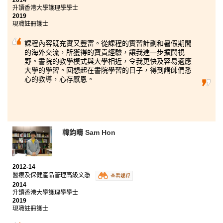
2014
課堂後都樂於解答我們的疑難。除了學術以外，書院生
升讀香港大學護理學學士
活十分充實，包括到不同的機構實習和參與社區服務。
2019
兩年的書院生活後，亦到了另一個新開始，投入大學的
現職註冊護士
生活，迎接新挑戰！
課程內容既充實又豐富。從課程的實習計劃和暑假期間
的海外交流，所獲得的寶貴經驗，讓我進一步擴闊視
野。書院的教學模式與大學相近，令我更快及容易適應
大學的學習。回想起在書院學習的日子，得到講師們悉
心的教導，心存感恩。
韓鈞疇 Sam Hon
2012-14
醫療及保健產品管理高級文憑
查看課程
2014
升讀香港大學護理學學士
2019
現職註冊護士