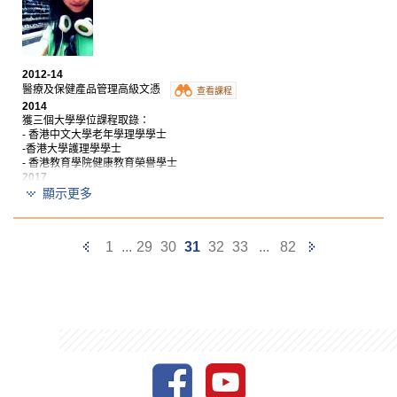
現職註冊護士
雖然我的公開考試成績不太理想，但書院給我一個成為
大學生的新機會。我十分慶幸兩年前選擇就讀醫療及保
健產品管理高級文憑，使我獲益良多。除了不同的醫療
2012-14
知識及實習機會外，我在學校認識了一群志同道合的好
醫療及保健產品管理高級文憑
查看課程
朋友，一起為前途奮鬥。另外，學校的老師就如我們的
2014
良師益友，為學生們著想，除課堂知識外，亦樂於為你
獲三個大學學位課程取錄：
解答不同的疑難。學校亦設有學生發展資源中心，中心
- 香港中文大學老年學理學學士
的學生輔導主任們為學生的前路提供了不同的輔導及協
-香港大學護理學學士
- 香港教育學院健康教育榮譽學士
助，使我更能認清自己，為前路繼續打拼。
2017
升讀香港理工大學職業治療學碩士課程
顯示更多
2019
現職註冊職業治療師
Previous
Next
1
...
29
30
31
32
33
...
82
在書院讀書是一個正確的選擇，給我升上大學的機會，
Page
Page
達成我從小心中的大學夢想。書院令我明白到只要在學
習上有所努力，對於在公開考試中遇到失敗的同學來
説，升讀大學再不是一件遙不可及的事。