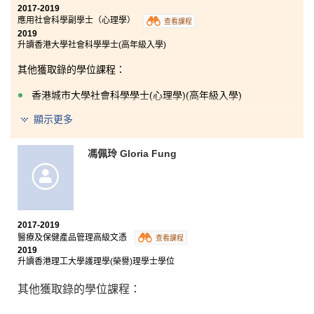
2017-2019
應用社會科學副學士（心理學）
查看課程
2019
升讀香港大學社會科學學士(高年級入學)
其他獲取錄的學位課程：
香港城市大學社會科學學士(心理學)(高年級入學)
香港城市大學社會科學學士(犯罪學及社會學)(高年級入學)
顯示更多
我很慶幸遇到一班十分支持我及鼓勵我的老師和同學，
馮佩玲 Gloria Fung
每當我遇到困難，他們總會幫我一把，書院的學習氣氛
非常濃厚。也許有些人認為在DSE中未能考獲佳績的同
學都是失敗者，我完全不同意。我相信只要堅持不懈，
定能達到目標的！
2017-2019
醫療及保健產品管理高級文憑
查看課程
2019
升讀香港理工大學護理學(榮譽)理學士學位
其他獲取錄的學位課程：