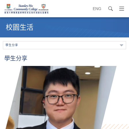
ENG
search
打
開
內
導
容
校園生活
覽
開
選
始
單
學生分享
學生分享