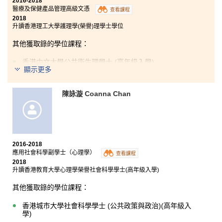
2016-2018
醫療及保健產品管理高級文憑
查看課程
2018
升讀香港理工大學護理學(榮譽)理學士學位
其他獲取錄的學位課程：
香港中文大學公共衞生理學士 (高年級入學)
顯示更多
香港中文大學社區健康理學士
陳詠漩 Coanna Chan
要從事醫療行業，理論與實踐缺一不可，但決心必為
首。講師們全力教授醫療專業的知識，加強我升學的信
心。最令我珍惜的學習經歷是於暑假期間，我有機會到
台灣中山醫學大學附屬醫院實習和於香港公立醫院參與
為期四週的醫學體驗義工活動，為病人服務，從中學
習。我覺得做事成功與否，是從決定去做的那一刻起，
2016-2018
持續累積而成 —「燈因熱情而點燃，生命之舟因拼搏而
應用社會科學副學士（心理學）
查看課程
前行」。
2018
升讀香港教育大學心理學榮譽社會科學學士(高年級入學)
其他獲取錄的學位課程：
香港城市大學社會科學學士 (公共政策與政治)(高年級入
學)