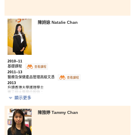
陳詩詠 Natalie Chan
2010–11
基礎課程
查看課程
2011–13
醫療及保健產品管理高級文憑
查看課程
2013
升讀香港大學護理學士
獲三個大學學位取錄：
顯示更多
- 香港大學護理學士
- 香港中文大學社區健康理學士
- 香港教育學院健康教育學士（榮譽）
獲政府「自資專上獎金計畫」頒發「卓越表現獎學金」
陳雅婷 Tammy Chan
2018
現職註冊護士
課堂中學到的醫藥專業知識，讓我加深對藥理學的了