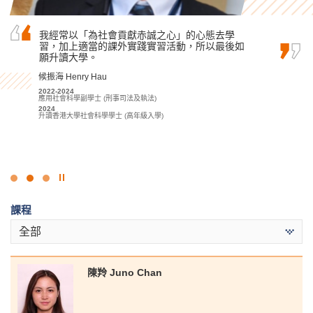
書院的課程講師經常傳授他們在復康治療方面的
我經常以「為社會貢獻赤誠之心」的心態去學
我在書院修讀旅遊及酒店管理高級文憑時，擁有
專業知識，他們的指導是我學習中最好的部分。
習，加上適當的課外實踐實習活動，所以最後如
許多美好的經歷，這些經歷成就了我的學術和個
當我到醫療機構實習時，透過與資深的醫療專業
願升讀大學。
人成長，最終令我成功得到香港大學取錄。在書
人員一同共事，我學懂如何與來自不同社會文化
院我遇上許多敬業的講師，課程設計亦十分引人
候振海 Henry Hau
背景和健康狀況的患者相處。
入勝，我亦參加了豐富多樣的課外活動，所以我…
2022-2024
陳嘉希 Denise Chan
應用社會科學副學士 (刑事司法及執法)
Alexandra Anselmo Sotto
2024
2022-2024
2022
升讀香港大學社會科學學士 (高年級入學)
應用健康及康復護理高級文憑
基礎專上教育文憑課程
2024
2023-2025
升讀香港理工大學職業治療學 (榮譽) 理學士學位
旅遊及酒店管理高級文憑
2025
升讀香港大學文學士 (全球及區域研究) (高年級入學)
點
擊
課程
停
止
全部
幻
燈
片
陳羚 Juno Chan