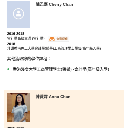
香港科技大學理學士(生物科學)(高年級入學)
陳乙嘉 Cherry Chan
原以為在公開試失手的我只會渾渾噩噩過日子，到後來
尋找到自己興趣並能享受大專生活，一切歸功於這個課
2016-2018
程及輔助我的老師們。不論是課程提供的機會，教師的
會計學高級文憑 (會計學)
查看課程
熱誠，還是同學間的牽絆，都讓我獲得了解自己所長與
2018
所好的機會。更重要的是，這課程的導師很有耐心，他
升讀香港理工大學會計學(榮譽)工商管理學士學位(高年級入學)
們啟發了我，要達成一個目標其實有很多的途徑，所以
更加鼓勵我嘗試新事物。我用了兩年時間修讀這個高級
其他獲取錄的學位課程：
文憑課程並不枉費，有些路只要全力以赴走下去，結果
會遠超越我們想的。
香港浸會大學工商管理學士(榮譽) -會計學(高年級入學)
陳愛霖 Anna Chan