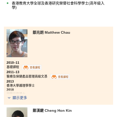
香港教育大學全球及香港研究榮譽社會科學學士(高年級入
學)
鄒兆朗 Matthew Chau
2010–11
基礎課程
查看課程
2011–13
醫療及保健產品管理高級文憑
查看課程
2013
香港大學護理學學士
2018
現職註冊護士
顯示更多
三年的校園生活，令我更加明白『學習就是堅毅』的真
締。坦白說，成功被大學取錄入讀護理學課程，並不單
鄭漢鍵 Cheng Hon Kin
單只靠著自己的努力，亦有賴書院講師們的用心教導。