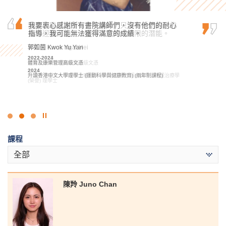
將來的路必定會有更多磨鍊，只要不低估自己的
我要衷心感謝所有書院講師們，沒有他們的耐心
在書院兩年學習期間，我獲得了醫療及保健領域
能力迎難而上，一定可以發揮你無限的潛能。
指導，我可能無法獲得滿意的成績。
的基礎知識。除了基礎課堂學習外，我們亦有許
多實踐機會，加上不同的課堂實驗，幫助我裝備
郭毅熙 Kwok Ngai Hei
郭如茵 Kwok Yu Yan
成為醫療專業人員必備的技能，這些學習活動對
我未來的學業或職業生涯都起著關鍵作用。
2021-2023
2022-2024
運動教練學及運動表現高級文憑
體育及康樂管理高級文憑
2024
2024
何日喬 Ho Yat Kiu
升讀香港理工大學康復治療科學 (榮譽) 理學士組合課程 - 物理治療學
升讀香港中文大學理學士 (運動科學與健康教育) (兩年制課程)
(榮譽) 理學士
2023-2025
醫療及保健產品管理高級文憑
2025
升讀香港大學護理學學士
點
擊
課程
停
止
全部
幻
燈
片
陳羚 Juno Chan