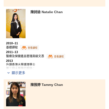
陳詩詠 Natalie Chan
2010–11
基礎課程
查看課程
2011–13
醫療及保健產品管理高級文憑
查看課程
2013
升讀香港大學護理學士
獲三個大學學位取錄：
顯示更多
- 香港大學護理學士
- 香港中文大學社區健康理學士
- 香港教育學院健康教育學士（榮譽）
獲政府「自資專上獎金計畫」頒發「卓越表現獎學金」
陳雅婷 Tammy Chan
2018
現職註冊護士
課堂中學到的醫藥專業知識，讓我加深對藥理學的了
解，目標更清晰，獲益良多，希望能夠投身相關行業。