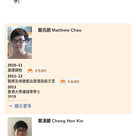
學)
鄒兆朗 Matthew Chau
2010–11
基礎課程
查看課程
2011–13
醫療及保健產品管理高級文憑
查看課程
2013
香港大學護理學學士
2018
現職註冊護士
顯示更多
三年的校園生活，令我更加明白『學習就是堅毅』的真
締。坦白說，成功被大學取錄入讀護理學課程，並不單
鄭漢鍵 Cheng Hon Kin
單只靠著自己的努力，亦有賴書院講師們的用心教導。
每當我對課程內容有疑問的時候，他們都會耐性地一一
解答，助我為進入大學之路作好準備。