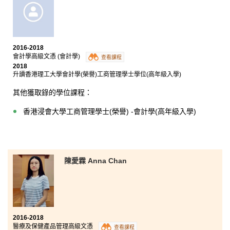
原以為在公開試失手的我只會渾渾噩噩過日子，到後來
尋找到自己興趣並能享受大專生活，一切歸功於這個課
2016-2018
程及輔助我的老師們。不論是課程提供的機會，教師的
會計學高級文憑 (會計學)
查看課程
熱誠，還是同學間的牽絆，都讓我獲得了解自己所長與
2018
所好的機會。更重要的是，這課程的導師很有耐心，他
升讀香港理工大學會計學(榮譽)工商管理學士學位(高年級入學)
們啟發了我，要達成一個目標其實有很多的途徑，所以
更加鼓勵我嘗試新事物。我用了兩年時間修讀這個高級
其他獲取錄的學位課程：
文憑課程並不枉費，有些路只要全力以赴走下去，結果
會遠超越我們想的。
香港浸會大學工商管理學士(榮譽) -會計學(高年級入學)
陳愛霖 Anna Chan
2016-2018
醫療及保健產品管理高級文憑
查看課程