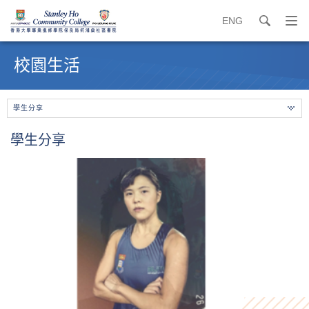
ENG
search
打
開
內
導
容
校園生活
覽
開
選
始
單
學生分享
學生分享