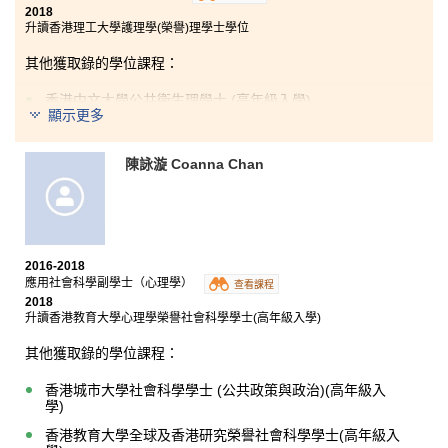
2018
升讀香港理工大學護理學(榮譽)理學士學位
其他獲取錄的學位課程：
香港中文大學公共衞生理學士 (高年級入學)
顯示更多
香港中文大學社區健康理學士
陳詠漩 Coanna Chan
要從事醫療行業，理論與實踐缺一不可，但決心必為
首。講師們全力教授醫療專業的知識，加強我升學的信
心。最令我珍惜的學習經歷是於暑假期間，我有機會到
台灣中山醫學大學附屬醫院實習和於香港公立醫院參與
為期四週的醫學體驗義工活動，為病人服務，從中學
習。我覺得做事成功與否，是從決定去做的那一刻起，
2016-2018
持續累積而成 —「燈因熱情而點燃，生命之舟因拼搏而
應用社會科學副學士（心理學）
查看課程
前行」。
2018
升讀香港教育大學心理學榮譽社會科學學士(高年級入學)
其他獲取錄的學位課程：
香港城市大學社會科學學士 (公共政策與政治)(高年級入
學)
香港教育大學全球及香港研究榮譽社會科學學士(高年級入