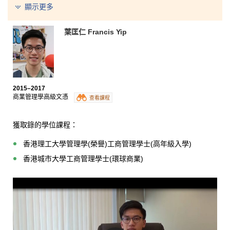
顯示更多
多有關的專業知識外，最令我不捨和感動的是認識了多
位熱心教學的講師。他們極具教學熱誠，時常細心觀察
和留意班上每一位學生的學習進度，並主動協助我們解
葉匡仁 Francis Yip
決學習過程中遇到的困難。講師們教學靈活生動，經常
使用不同的教學方式來提高我們的讀書興趣，令學習內
容不再沉重冗長。
2015–2017
商業管理學高級文憑
查看課程
獲取錄的學位課程：
香港理工大學管理學(榮譽)工商管理學士(高年級入學)
香港城市大學工商管理學士(環球商業)