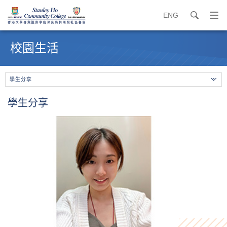
ENG
search
打
開
內
導
容
校園生活
覽
開
選
始
單
學生分享
學生分享