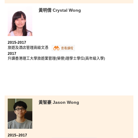
香港城市大學文學士(媒體與傳播) (高年級入學)
黃明倩 Crystal Wong
香港城市大學社會科學學士(亞洲及國際研究) (高年級入
學)
由於HPSHCC酒店管理高級文憑課程的升學率相當高，
我在文憑試失利後，就選擇在這書院繼續升學。在兩年
生活中，無論是升學或學業的問題，導師都能一一解答
2015-2017
和提供建議。我更有機會到本地五星級酒店進行半年實
旅遊及酒店管理高級文憑
查看課程
習，不但豐富了我對酒店運作的了解，更有助我升讀相
2017
升讀香港理工大學旅遊業管理(榮譽)理學士學位(高年級入學)
關的大學課程。
黃智豪 Jason Wong
2015–2017