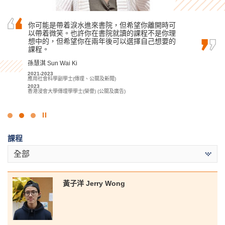
文憑試後，我考慮到課程的實用性及行業的人才
你可能是帶着淚水進來書院，但希望你離開時可
我經常以「為社會貢獻赤誠之心」的心態去學
需求而選擇修讀這項課程。導師們於業界擁有豐
以帶着微笑。也許你在書院就讀的課程不是你理
習，加上適當的課外實踐實習活動，所以最後如
富經驗，讓我了解到行業正邁向專業化。另外，
想中的，但希望你在兩年後可以選擇自己想要的
願升讀大學。
書院提供優質的學習環境及豐富資源為同學解決
課程。
候振海 Henry Hau
學業上的困難，使我能夠專注學業，向升學目標…
孫慧淇 Sun Wai Ki
2022-2024
鄭皓駿 Cheng Ho Chun
應用社會科學副學士 (刑事司法及執法)
2021-2023
2024
應用社會科學副學士(傳理、公關及新聞)
2018-2020
升讀香港大學社會科學學士 (高年級入學)
2023
測量及物業管理高級文憑
香港浸會大學傳理學學士(榮譽) (公關及廣告)
2020
升讀香港理工大學物業管理學(榮譽)理學士學位(高年級入學)
點
擊
課程
停
止
全部
幻
燈
片
黃子洋 Jerry Wong