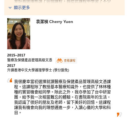
幸好我選擇修讀了這個課程，我從此課程中學習了不少
有關解剖學、實驗設備及藥物的知識，這些能都為我日
顯示更多
後的升學打好基礎，作好準備。這課程除了內容豐富實
用，書院的老師亦充滿熱誠，他們不但耐心解答我們在
學習及升學上的疑問，同時亦安排了有關不同行業及升
袁潔楨 Cherry Yuen
學的講座，加深同學對相關行業及升學的了解。儘管曾
經迷惘過、失意過，但我相信只要勇於嘗試，努力和堅
持便能向理想邁進，升讀心儀的學科。
2015–2017
醫療及保健產品管理高級文憑
查看課程
2017
升讀香港中文大學護理學學士 (學分豁免)
我很慶幸當初選擇就讀醫療及保健產品管理高級文憑課
程。這課程除了教授基本醫療知識外，也提供了林林種
種的實習機會給同學。除此之外，我亦參加了台中研習
團，給予我一次相當難忘的體驗。在書院兩年的生活，
我認識了很好的朋友及老師，留下美好的回憶。這課程
讓我有機會向我的理想邁進一步，入讀心儀的大學和科
目。