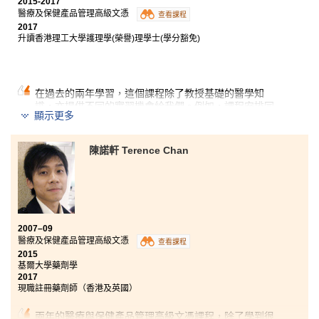
2015-2017
醫療及保健產品管理高級文憑
查看課程
2017
升讀香港理工大學護理學(榮譽)理學士(學分豁免)
在過去的兩年學習，這個課程除了教授基礎的醫學知
識，亦提供不同的實習機會給我們。例如，課程安排同
顯示更多
學到訪台灣屏東大仁科技大學及進行研習，還有機會於
香港的一所專業護養院實習。這兩個課堂以外的體驗與
科學和醫護相關，有助我認清方向，確定我要成為專業
陳諾軒 Terence Chan
護士的目標。此外，講師們具豐富經驗亦十分關心同
學，常常耐心解答我們的升學問題，並提供適切的建議
和幫助。
2007–09
醫療及保健產品管理高級文憑
查看課程
2015
基爾大學藥劑學
2017
現職註冊藥劑師（香港及英國）
兩年的醫療與保健產品管理高級文憑課程，除了學到很