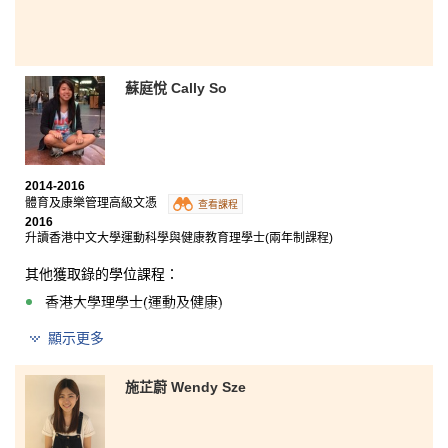
蘇庭悅 Cally So
2014-2016
體育及康樂管理高級文憑
查看課程
2016
升讀香港中文大學運動科學與健康教育理學士(兩年制課程)
其他獲取錄的學位課程：
香港大學理學士(運動及健康)
顯示更多
書院給了我入讀心儀大學的機會，令我重拾信心。這兩
年的學習生活十分充實，課程範圍寬廣，能令我從中認
清自己的興趣、方向和目標。課程涵蓋了康樂管理的專
施芷蔚 Wendy Sze
業知識，對就業也有很大幫助。過去兩年所學到的知
識，將助我適應大學生活，也有助未來的工作。