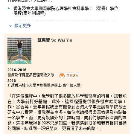
其他獲取錄的學位課程：
香港浸會大學國際學院心理學社會科學學士（榮譽）學位
課程(兩年制課程)
香港浸會大學國際學院環境及資源管理社會科學學士 (榮
顯示更多
譽) 學位課程(兩年制課程)
香港浸會大學國際學院社會政策社會科學學士（榮譽）學
位課程(兩年制課程)
蘇惠賢 So Wai Yin
「這兩年的校園生活令我十分難忘。同學都很用功學習, 課堂上
有很濃厚的學習氣氛, 講師願意花時間就同學在課堂不明白的地
方以及功課上遇到的困難，詳細加以解釋。課堂上教授的內容，
除了幫助我們融入大學課程外, 還擴闊我們的視野。這兩年亦讓
2014–2016
我更懂得如何處理人際關係。有些同學可能在公開試未能如意,
醫療及保健產品管理高級文憑
查看課程
但只要繼續努力, 美好的將來仍可由自己創造。」
2016
升讀香港城市大學生物醫學理學士(高年級入學)
「
在這個課程中，我學到了很多關於科學和醫療的科目，讓我能
在上大學前打好基礎。此外，這課程還提供很多機會給同學工
作、實習等，去年暑假我更有機會到香港大學李嘉誠醫學院基因
研究中心實習，讓我獲益良多。每位老師都很樂意教導及指點每
一名學生，而且更有設額外的上課時間，向我們解譯較深奧的課
題。這兩年我得到的不只是知識，我還遇到很多和我有相同目標
的同學，結識到一班好朋友，更看清了未來的路。
」