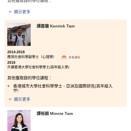
其他
獲
取錄的
學位課程
：
香港教育大學心理學榮譽社會科學學士(高年級入學)
顯示更多
香港城市大學社會科學學士- 環保政策(高年級入學)
譚嘉聰 Kenrick Tam
由於學習模式與以往大有不同，書院在學習及課程上都
能提供全面協助，支援學員的學術發展及未來導向。我
2014-2016
最難忘的回憶是與志同道合的同伴一起奮鬥，為升讀大
應用社會科學副學士（心理學）
查看課程
學而努力温習的日子。
2016
升讀香港大學社會科學學士(高年級入學)
其他獲取錄的學位課程：
香港城市大學社會科學學士 - 亞洲及國際研究(高年級入
學)
顯示更多
香港城市大學社會科學學士 - 犯罪學(高年級入學)
香港城市大學社會科學學士 - 心理學(高年級入學)
譚裕穎 Minnie Tam
「書院師資優良，令我獲益良多。修讀心理學課程，讓我在這裡
找到了學習的目標和動力。除了從書本中學習外，我亦有機會參
與不同的書院活動，例如加入義工服務團和擔任學生大使，這些