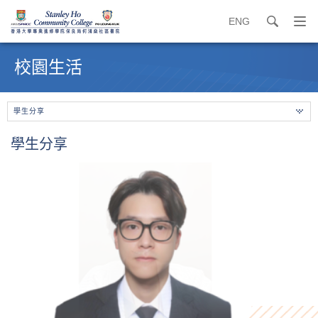
ENG
search
打
開
內
導
容
校園生活
覽
開
選
始
單
學生分享
學生分享