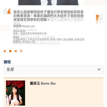
你可能是帶着淚水進來書院，但希望你離開時可
我衷心感謝書院提供了優良的學習環境和高質素
也許你未能在公開試取得滿意的成績入讀心儀的
以帶着微笑。也許你在書院就讀的課程不是你理
的教育資源。專業的講師們大大提升了我對旅遊
大學，但千萬不要灰心氣餒，只要找到合適的學
想中的，但希望你在兩年後可以選擇自己想要的
與會展管理學科的理解。
習方法和明確的目標，堅持到底，定能達到理想
課程。
目標！
林嘉華 Kevin Lin
孫慧淇 Sun Wai Ki
麥嘉曦 Mak Ka Hei
2023-2025
旅遊、會展及節目管理高級文憑
2021-2023
2022-2024
2025
應用社會科學副學士(傳理、公關及新聞)
社康照顧高級文憑
升讀香港理工大學酒店及旅遊管理 (榮譽) 理學士組合課程 (會展及體
2023
2024
驗管理) (高年級入學)
香港浸會大學傳理學學士(榮譽) (公關及廣告)
升讀香港城市大學社會科學學士 (社會工作)
點
擊
課程
停
止
全部
幻
燈
片
蕭美玉 Doris Siu