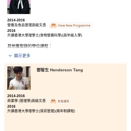
經驗有助我成長。最後，我衷心感謝學生發展資源中心的每一位
學生輔導主任，有賴他們的熱心支持，我在這兩年從不孤單。」
2014-2016
營養及食品管理高級文憑
View New Programme
2016
升讀香港大學理學士(食物營養科學)(高年級入學)
其他獲取錄的學位課程：
香港理工大學食品科技與食物安全(榮譽)理學士學位(高年
顯示更多
級入學)
在修讀高級文憑課程這兩年，我學到的不只是營養方面
鄧智生 Henderson Tang
的知識，更重要的是能將所學知識實踐運用。這個課程
提供了很多不同的課餘學習活動，例如在香港特殊奧運
會中擔任健康檢查的義工，令我獲益良多，學到的技巧
更是終生受用。雖然升讀大學的路程似乎較別人稍長，
但最終能達終點，才是最重要的。我也要感謝家人和朋
2014-2016
友的支持，令我達成升讀大學的願望。
商業學 (管理學)高級文憑
查看課程
2016
升讀香港大學理學士(資訊管理)(兩年制課程)