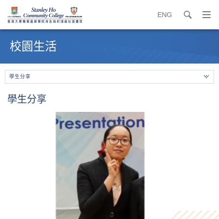
ENG
search
打
開
內
導
容
校園生活
覽
開
選
始
單
學生分享
學生分享