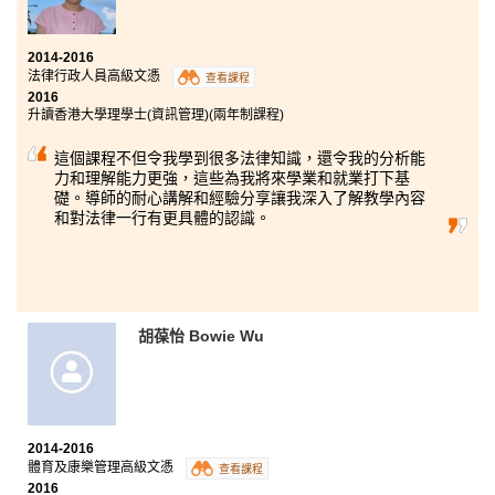
2014-2016
法律行政人員高級文憑
兩年前，「副學士」於我而言是一個沉重的包袱，我埋
查看課程
2016
怨過亦不忿過；然而兩年後，我體驗到什麼為「心態決
升讀香港大學理學士(資訊管理)(兩年制課程)
定一切」，並領悟到「設定明確目標」十分重要。回想
這兩年的學習生活，真是「塞翁失馬，焉知非福」，自
這個課程不但令我學到很多法律知識，還令我的分析能
己反而感到慶幸。這兩年間，我看到了自己的成長與改
力和理解能力更強，這些為我將來學業和就業打下基
變，更看到了自己努力後的成果。自怨自艾，徒然浪費
礎。導師的耐心講解和經驗分享讓我深入了解教學內容
時間，不如積極看待，讓自己在新環境中學習和成長。
和對法律一行有更具體的認識。
胡葆怡 Bowie Wu
2014-2016
體育及康樂管理高級文憑
查看課程
2016