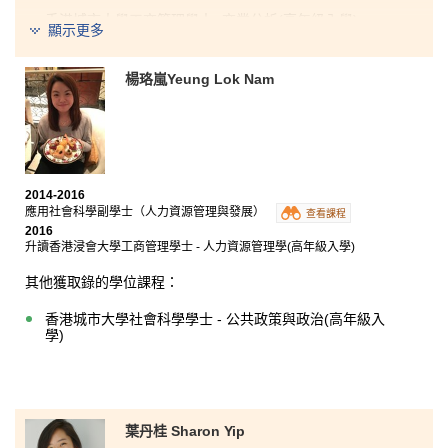
香港城市大學工商管理學士- 商業分析(高年級入學)
顯示更多
香港大學理學士(資訊管理)(兩年制課程)
香港理工大學管理學(榮譽)工商管理學士學位(高年級入學)
楊珞嵐Yeung Lok Nam
香港浸會大學工商管理學士
- 應用經濟學專修(高年級
(
榮譽
)
入學)
這兩年的書院學習生活中，商業學高級文憑(管理學) 大
大加深了我對商業管理的認識。在講師的精心講解和教
2014-2016
導下，配合我們參與不同的課堂專題研習，不但鞏固管
應用社會科學副學士（人力資源管理與發展）
理學的知識，還提升了我的演講技巧，使我能做好準
查看課程
2016
備，入讀大學。再者，書院為我們提供了很多與課程相
升讀香港浸會大學工商管理學士 - 人力資源管理學(高年級入學)
關的活動，例如大專生商業比賽，讓我們能應用所學的
知識。我慶幸得到講師和學生輔導主任的支持和鼓勵，
其他獲取錄的學位課程：
使我能踏上大學之路。
香港城市大學社會科學學士 - 公共政策與政治(高年級入
學)
葉丹桂 Sharon Yip