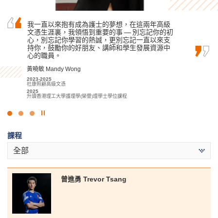
我一直以來抱有成為護士的夢想，在這兩年高級
書院的課程講師經常傳授他們在復康治療方面的
在書院的幫助和鼓勵下，我對旅遊和酒店業產生
文憑生涯裏，我領悟到重要的事 — 別忘記你的初
專業知識，他們的指導是我學習中最好的部分。
了濃厚的興趣。在書院學到的技能和知識，都將
心，別忘記你學習的熱誠，更別忘記一直以來支
當我到醫療機構實習時，透過與資深的醫療專業
令我終身受用。
持你，鼓勵你的好朋友、講師和學生發展資源中
人員一同共事，我學懂如何與來自不同社會文化
李海欣 Virginia Lee
心的職員。
背景和健康狀況的患者相處。
2022
黃曉敏 Mandy Wong
陳嘉希 Denise Chan
基礎專上教育文憑課程
2023-2025
2023-2025
2022-2024
旅遊及酒店管理高級文憑
社康照顧高級文憑
應用健康及康復護理高級文憑
2025
2025
2024
升讀香港理工大學酒店及旅遊管理 (榮譽) 理學士組合課程 (酒店管理)
升讀香港理工大學護理學(榮譽)理學士學位課程
升讀香港理工大學職業治療學 (榮譽) 理學士學位
(高年級入學)
點
擊
課程
停
止
全部
幻
燈
片
曾進勇 Trevor Tsang