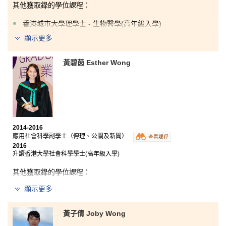
其他
獲
取錄
的
學位課程：
香港城市大學理學士 - 生物醫學(高年級入學)
顯示更多
「雖然我未能於
2014年的公開試中考取滿意成績直接入讀心儀
大學，但是我於HPSHCC修讀了兩年
醫療及保健產品管理高級文
憑課程後，終於獲得兩個大學學位取錄
，讓我有機會
進入大學校
黃碧茵 Esther Wong
園繼續學習
。過去兩年我不但接觸到不同的醫療及生物上的知
識，我還認識了一班志同道合的好朋友及循循善誘的老師。老師
們既專業又用心教學。事實上，這個課程的升學出路十分廣，如
果你對於醫療的行業有興趣，不妨報讀課程。我十分高興及感恩
能夠成為此課程的學生。
」
2014-2016
應用社會科學副學士（傳理、公關及新聞）
查看課程
2016
升讀香港大學社會科學學士(高年級入學)
其他獲取錄的學位課程：
香港中文大學社會學社會科學學士(高年級入學)
顯示更多
香港城市大學文學士 - 媒體與傳播(高年級入學)
黃子倩 Joby Wong
香港城市大學社會科學學士 - 亞洲及國際研究(高年級入
學)