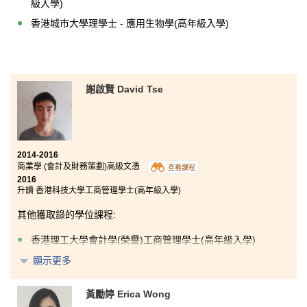
級入學)
香港城市大學理學士 - 應用生物學(高年級入學)
謝啟賢 David Tse
2014-2016
商業學 (會計及財務策劃)高級文憑
查看課程
2016
升讀 香港科技大學工商管理學士(高年級入學)
其他獲取錄的學位課程:
香港理工大學會計學(榮譽)工商管理學士(高年級入學)
顯示更多
「過去兩年的高级文憑課程設計，讓我學到了很多實用的商業知
識，這些知識為我將來的大學生活和學習，打下堅實的基礎。書
院的講師非常專業和有耐性，樂意回答同學們的問題，對升學有
黃勵婷 Erica Wong
很大的幫助。」