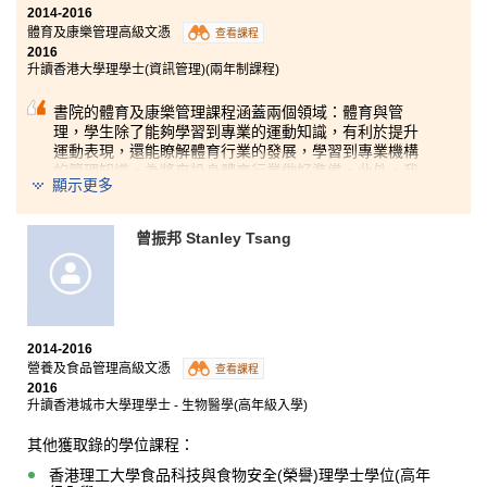
2014-2016
體育及康樂管理高級文憑
查看課程
2016
升讀香港大學理學士(資訊管理)(兩年制課程)
書院的體育及康樂管理課程涵蓋兩個領域：體育與管
理，學生除了能夠學習到專業的運動知識，有利於提升
運動表現，還能瞭解體育行業的發展，學習到專業機構
的管理知識，為將來投身體育行業做好準備。此外，我
顯示更多
是書院的學生大使，以及港大足球隊的成員，這些課堂
以外的經驗，除了增加了個人自信，擴闊了社交圈子，
也大大提高了入大學的機會。對於熱愛體育運動的同
曾振邦 Stanley Tsang
學，相信這課程會是不二之選！
2014-2016
營養及食品管理高級文憑
查看課程
2016
升讀香港城市大學理學士 - 生物醫學(高年級入學)
其他獲取錄的學位課程：
香港理工大學食品科技與食物安全(榮譽)理學士學位(高年