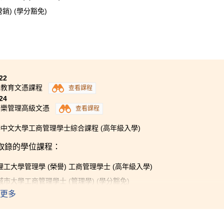
) (學分豁免)
論和實用技巧，深化了我對行業的了解。雖然我將來不一定會從
會了我許多在任何領域都能發揮的技能。
22
上教育文憑課程
查看課程
24
康樂管理高級文憑
查看課程
中文大學工商管理學士綜合課程 (高年級入學)
取錄的學位課程：
工大學管理學 (榮譽) 工商管理學士 (高年級入學)
市大學工商管理學士 (管理學) (學分豁免)
更多
的三年學習，對我而言是一段幸福又難忘的學習經歷。書院提供