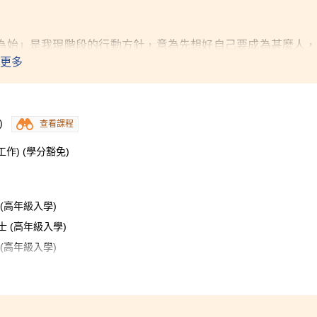
為始」是我現階段的行動方針，意為先想好自己要成為甚麼人，
備好應對副學士兩年的新挑戰。與大部分同學不同的是，我並不
更多
心看待。學術考核的內容並不難，只要有心，認真應對就足以取
誠之心」的心態去學習，加上適當的課外實踐實習活動，所以最
)
查看課程
) (學分豁免)
(高年級入學)
 (高年級入學)
(高年級入學)
(高年級入學)