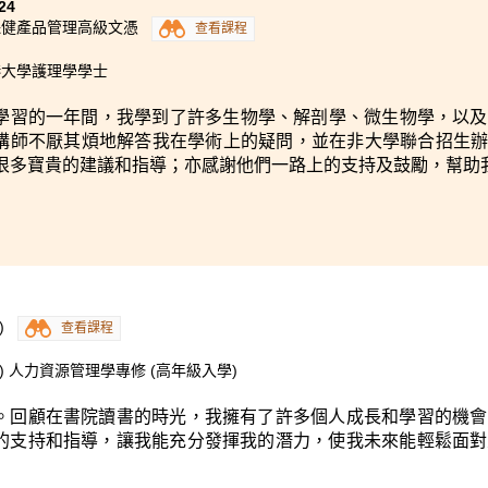
24
去幻想，先要放膽去嘗試！ 機會可以由自己創造，所以有機會
保健產品管理高級文憑
查看課程
已認定自己會失敗，無論最後成功與否，至少曾經努力嘗試過；
目標的機會。其實跌倒並不可怕，因為跌倒反倒讓我們成長得更
港大學護理學學士
是跌倒過無數次，才學懂如何走路。雖然我看似在公開試跌倒，
已成功升讀社工學士學位課程了！
學習的一年間，我學到了許多生物學、解剖學、微生物學，以及
講師不厭其煩地解答我在學術上的疑問，並在非大學聯合招生辦法 (N
多好老師、朋友和同學，讓我有機會向他們學習和成長，朝著夢
很多寶貴的建議和指導；亦感謝他們一路上的支持及鼓勵，幫助
讓本來在黑暗中迷失的我，再次找到光芒，引領我到通往夢想
只要不放棄，定能成功！要記得「心態決定一切」！
)
查看課程
 人力資源管理學專修 (高年級入學)
。回顧在書院讀書的時光，我擁有了許多個人成長和學習的機會
的支持和指導，讓我能充分發揮我的潛力，使我未來能輕鬆面對