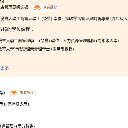
24
酒店管理高級文憑
查看課程
浸會大學工商管理學士 (榮譽) 學位 - 策略零售管理與創新專修 (高年級入
取錄的學位課程：
會大學工商管理學士 (榮譽) 學位 - 人力資源管理專修 (高年級入學)
教育大學行政管理榮譽理學士 (兩年制課程)
更多
感謝HPSHCC提供了寶貴的學習體驗和友善的學習環境，並讓
我有幸得到講師悉心的指導和支持，以及安排到酒店實習，使我
相信我在書院所學到的知識和技能，對我未來升學及就業會有極
回憶，都會變為幫助我個人成長和成為專業人士的珍貴養份，我
學)
查看課程
) (高年級入學)
運管理) (學分豁免)