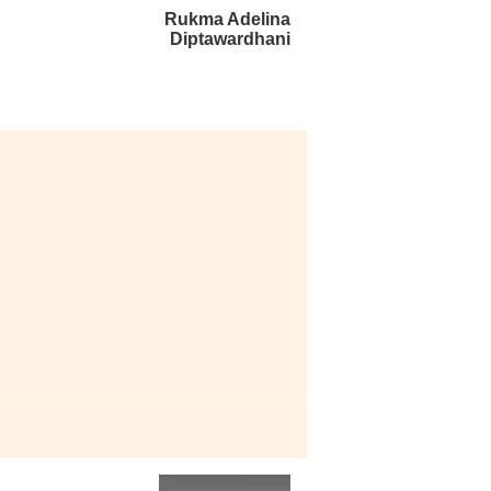
Rukma Adelina
Diptawardhani
事商
了很多實地考察和實踐機會予