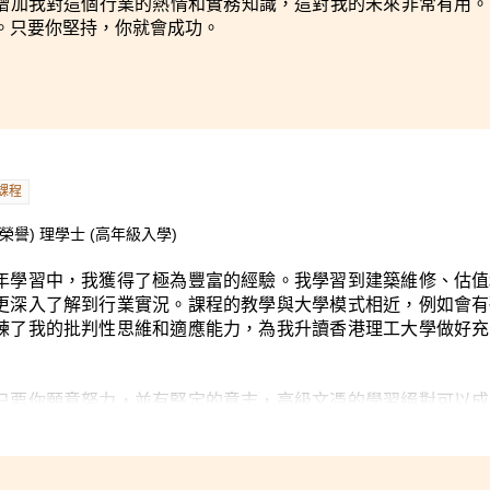
增加我對這個行業的熱情和實務知識，這對我的未來非常有用。
。只要你堅持，你就會成功。
課程
譽) 理學士 (高年級入學)
年學習中，我獲得了極為豐富的經驗。我學習到建築維修、估值
更深入了解到行業實況。課程的教學與大學模式相近，例如會有
練了我的批判性思維和適應能力，為我升讀香港理工大學做好充
只要你願意努力，並有堅定的意志，高級文憑的學習絕對可以成
感謝講師們的指導和同學們的支持。這段學術旅程讓我明白，只