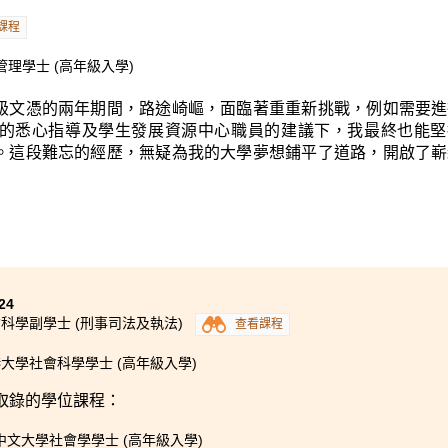
使我增廣見聞。同時，富有行業知識的專業講師亦令我對本港的
課程
亦參加了學生發展資源中心舉辦的V-Circle義工團隊，不但使
力，這些技能對我未來的職業生涯將大派用場。書院為不同背景
管理學士 (高年級入學)
這裡的學習生活感到十分滿意。
級文憑的兩年期間，路途崎嶇，面臨著重重新挑戰，例如需要進
的悉心指導及學生發展資源中心職員的建議下，我最終也能堅
。這段難忘的經歷，無疑為我的大學夢想鋪平了道路，開啟了嶄
24
科學副學士 (刑事司法及執法)
查看課程
大學社會科學學士 (高年級入學)
取錄的學位課程：
中文大學社會學學士 (高年級入學)