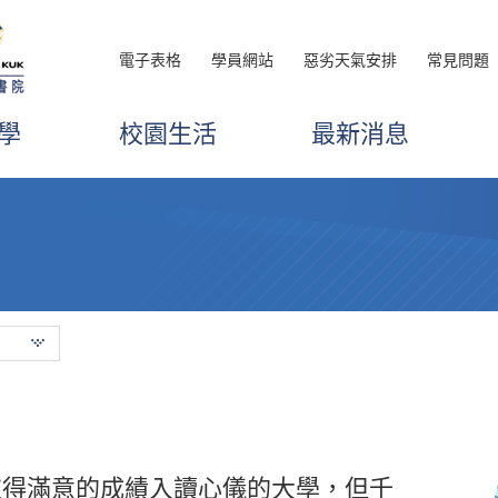
電子表格
學員網站
惡劣天氣安排
常見問題
學
校園生活
最新消息
取得滿意的成績入讀心儀的大學，但千
，我透過高級文憑課程學習到許多重要
如理想未能直升大學。因此我選擇入讀