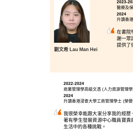
2023-20
「只要相信夢，定能飛。」 放膽
醫療及
好捉緊它！千萬不要在開始前，
2024
試過就放棄，就一定不會有達成
升讀香
學習到更多，就如我們小時候也
把握了入讀書院的機會，如今我
在書院
謝一眾
在書院學習的兩年，有幸遇到很
提供了
劉文希 Lau Man Hei
發！感恩有他們的幫助和陪伴，
路，所以請大家繼續勇於追夢！
2022-2024
商業管理學高級文憑 (人力資源管理學
2024
升讀香港浸會大學工商管理學士 (榮譽)
我很榮幸能跟大家分享我的經歷
著有學生發展資源中心職員寶貴
生活中的各種挑戰。