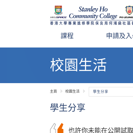
課程
申請及入
內
容
校園生活
開
始
主頁
校園生活
學生分享
學生分享
也許你未能在公開試
在書院就讀的兩年中
兩年前，因為成績未