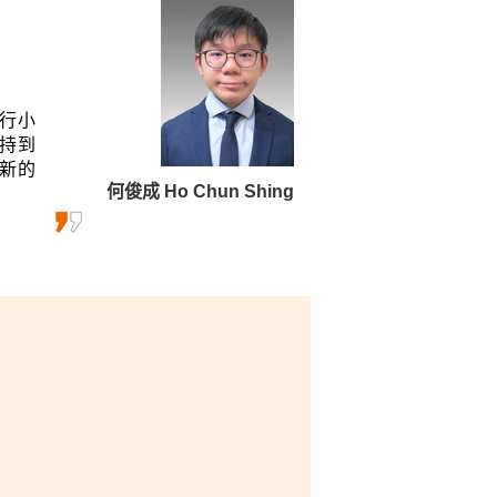
運動產業有更深入的見解。另
我大開眼界，亦提升了我的溝通和
的學生提供了充分的支援，因
行小
持到
新的
何俊成 Ho Chun Shing