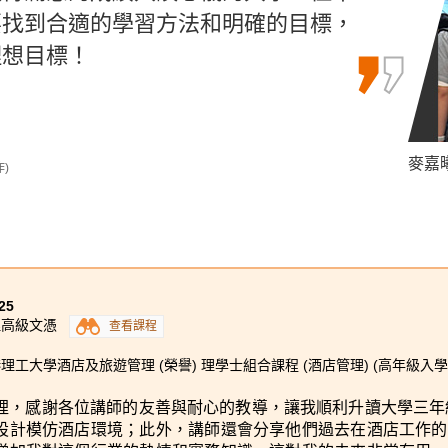
要找到合適的學習方法和明確的目標，
都能為我迎接未來的挑戰和困難做好準
品管理高級文憑課程。這個課程讓我接
理想目標！
的知識，例如生理學、藥物製劑學…
麥嘉曦 
羅健允 
馮詠詩 
)
(學分豁免)
士學位
25
理高級文憑
查看課程
理工大學酒店及旅遊管理 (榮譽) 理學士組合課程 (酒店管理) (高年級入學
裡，感謝各位講師的友善與耐心的教導，讓我順利升讀大學三年
設計模仿酒店環境；此外，講師還會分享他們過去在酒店工作的