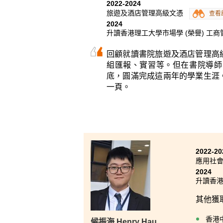
2022-2024
學生，
旅遊及酒店管理高級文憑
查看
外，我
2024
策劃能
升讀香港理工大學市場學 (榮譽) 工商
此我對
回顧就讀書院旅遊及酒店管理高
組匯報、實習等。但在書院導師
底，圓滿完成這兩年的學業生涯
一頁。
2022-20
應用社會
2024
升讀香港
其他獲
香港
候振海 Henry Hau