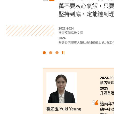
萬不要灰心氣餒，只
的知識和技能，這些
書院的醫療及保健產
堅持到底，定能達到
備。
觸了不同醫療專業領域
2022-2024
2022-2024
2019-2021
社康照顧高級文憑
商業管理學高級文憑 (管理及商業法律學)
醫療及保健產品管理高級文憑
2024
2024
2021
升讀香港城市大學社會科學學士 (社會工作
升讀香港科技大學工商管理學士(管理學) 
升讀香港理工大學職業治療學(榮譽)理學
點
擊
停
止
幻
2023-20
燈
酒店管
片
2025
升讀香港
這兩年
練中心
楊如玉 Yuki Yeung