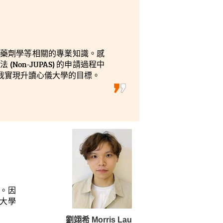
就要好
若未
快，
但我
藥劑學等相關的專業知識。感
on-JUPAS) 的申請過程中
想進
我實現升讀心儀大學的目標。
的道
。因
大學
劉翊希 Morris Lau