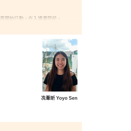
再開始行動。在入讀書院前，
秉持著強烈的競爭心態，只是
得好成績。我經常以「為社會
後如願升讀大學。
冼葦昕 Yoyo Sen