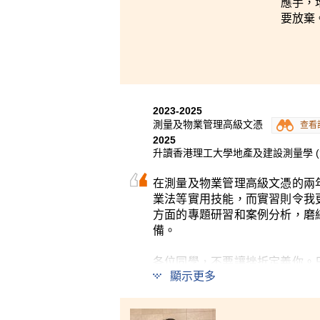
應手，
要放棄
2023-2025
測量及物業管理高級文憑
查看
2025
升讀香港理工大學地產及建設測量學 (榮
在測量及物業管理高級文憑的兩
業法等實用技能，而實習則令我
方面的專題研習和案例分析，磨
備。
各位同學，不要讓挫折定義你。
顯示更多
往大學之路的踏腳石。在此衷心
持不懈，定能開拓無限可能。