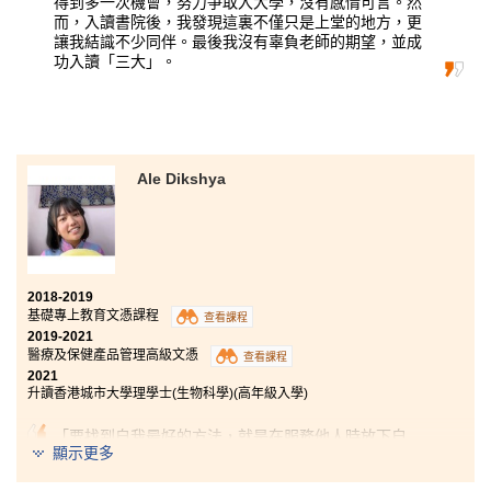
得到多一次機會，努力爭取入大學，沒有感情可言。然
而，入讀書院後，我發現這裏不僅只是上堂的地方，更
讓我結識不少同伴。最後我沒有辜負老師的期望，並成
功入讀「三大」。
Ale Dikshya
2018-2019
基礎專上教育文憑課程
查看課程
2019-2021
醫療及保健產品管理高級文憑
查看課程
2021
升讀香港城市大學理學士(生物科學)(高年級入學)
「要找到自我最好的方法，就是在服務他人時放下自
顯示更多
己。」在修讀醫療及保健產品管理高級文憑時，令我發
現科學和醫學領域中有許多未知的機會。 即使我們身處