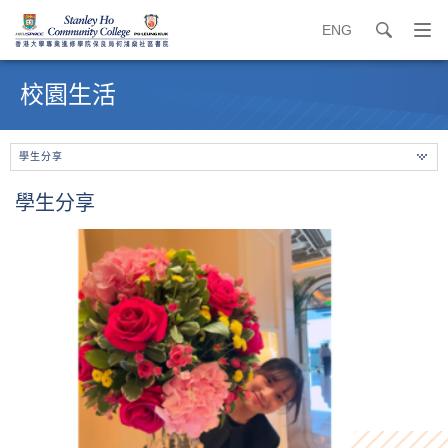
ENG
search
打
開
內
導
容
校園生活
覽
開
選
始
單
學生分享
學生分享