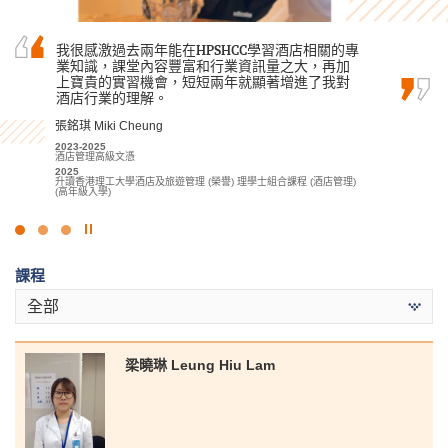
我很感激過去兩年能在HPSHCC學習酒店相關的專
我衷心感謝書院提供了優良的學習環境和高質素
兩年前，因為成績未如理想未能直升大學。因此
業知識，課堂內容豐富和行業資訊量之大，再加
的教育資源。專業的講師們大大提升了我對旅遊
我選擇入讀書院的醫療及保健產品管理高級文憑
上寶貴的實習機會，短短兩年就顯著增進了我對
與會展管理學科的理解。
課程。這個課程讓我接觸了不同醫療專業領域的
酒店行業的理解。
知識，例如生理學、藥物製劑學等，使我獲益良
林嘉華 Kevin Lin
多。講師們很樂意幫助同學，列舉不同的例子，…
張銘琪 Miki Cheung
2023-2025
旅遊、會展及節目管理高級文憑
馮詠詩 Stephy Fung
2023-2025
2025
酒店管理高級文憑
2019-2021
升讀香港理工大學酒店及旅遊管理 (榮譽) 理學士組合課程 (會展及體
2025
醫療及保健產品管理高級文憑
驗管理) (高年級入學)
升讀香港理工大學酒店及旅遊管理 (榮譽) 理學士組合課程 (酒店管理)
2021
(高年級入學)
升讀香港理工大學職業治療學(榮譽)理學士學位
點
擊
課程
停
止
全部
幻
燈
片
梁曉琳 Leung Hiu Lam