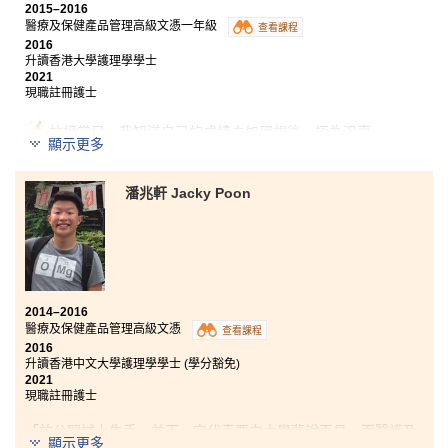
2015–2016
醫療及保健產品管理高級文憑一年級
查看課程
2016
升讀香港大學護理學學士
2021
現職註冊護士
放榜當日，我知道自己的成績未如理想後，極為沮喪，
顯示更多
因為未能入讀心儀大學，前途迷惘，憂心忡忡。記得當
天我懷着沉重的心情，閱讀書院的升學專欄，想不到今
天自己的升學經歷卻有幸置身其中。這所學校很特別，
潘兆軒 Jacky Poon
它擁有濃厚融洽的學習氣氛，循循善誘的老師。在這一
年裏，我更有幸成為學生大使，參與校內外的活動。我
很想借此機會，感謝每位曾經教導我的老師和照顧我的
輔導主任，因為你們的教育熱誠和執着，成就了我今天
的成果。或許你曾經處於人生交叉點，躊躇不定，但今
天你很幸運，因為你已經找到了目標。書院讓你充滿希
望和動力，只要你肯努力，願意下苦工，書院絕對能夠
2014–2016
幫助你完成理想！各位同學不要放棄！加油！
醫療及保健產品管理高級文憑
查看課程
2016
升讀香港中文大學護理學學士 (學分豁免)
2021
現職註冊護士
「
於公開試上失手，並不一定代表要向大學夢說再見，而醫護及
顯示更多