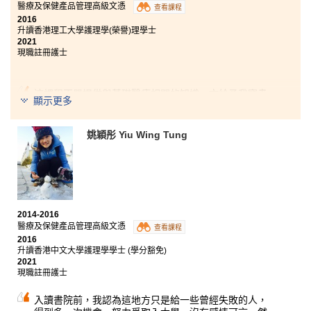
醫療及保健產品管理高級文憑
查看課程
2016
升讀香港理工大學護理學(榮譽)理學士
2021
現職註冊護士
這課程不單提供與基礎醫療相關的知識，亦給予我寶貴
顯示更多
的實習機會，例如於暑期到香港政府醫院及台灣中山醫
學大學醫院進行研習。兩年學習生涯中遇到任何困難，
老師們都樂於幫助。儘管進入大學的競爭很大，過程亦
姚穎彤 Yiu Wing Tung
不一定順利，但我常提醒自己：若要成功，千萬不要輕
易放棄理想！今天我終於做到了！
2014-2016
醫療及保健產品管理高級文憑
查看課程
2016
升讀香港中文大學護理學學士 (學分豁免)
2021
現職註冊護士
入讀書院前，我認為這地方只是給一些曾經失敗的人，