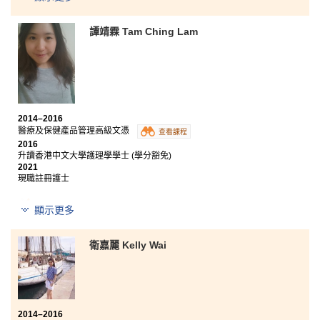
保健產品管理高級文憑，就是其中一條讓我進入大學的路徑。 課
程所提供的內容豐富而且實用，為不論希望繼續升學或投身社會
的同學打造一個非常完善的基礎。書院的講師教學生動有趣，學
譚靖霖 Tam Ching Lam
習氣氛融洽。每次當我有學業或升學問題的時候，他們都會非常
樂意解答，大大增加了我在學習上的興趣和信心。
我祝願諸君可
以向著目標達成自己的夢想。
」
2014–2016
醫療及保健產品管理高級文憑
查看課程
2016
升讀香港中文大學護理學學士 (學分豁免)
2021
現職註冊護士
​完成兩年高級文憑課程後，我認識到不少良師益友，導
顯示更多
師耐心的指導及同學一起奮鬥的精神，令我在拼搏升讀
大學的路途更順利。加上課程涵蓋廣泛的醫療知識，讓
我們有紮實的醫療基礎，亦使我對入讀護理系的目標更
衛嘉麗 Kelly Wai
明確。「不要小看自己，因為人有無限的可能」一時的
逆境並不代表失敗，加油！
2014–2016