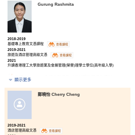
於疫情中，書院仍然為同學們提供一個良好的學習平
Gurung Rashmita
台，讓我們參加虛擬交流計劃和義工活動，應用所學的
藥房配藥技能。 因此，我非常感謝所有曾指導我和為我
未來鋪路的老師，我能肯定地說這兩年的學習生涯過得
十分充實。
2018-2019
基礎專上教育文憑課程
查看課程
2019-2021
旅遊及酒店管理高級文憑
查看課程
2021
升讀香港理工大學旅遊業及會展管理(榮譽)理學士學位(高年級入學)
我謹向 HPSHCC 全體教職員致以最誠懇的問候和感謝，
顯示更多
感激他們讓我認識及接觸旅遊和酒店業，以及為我們的
專科營造良好及愉快的學習環境。我佷有信心，學院絕
對能幫助我們將來對這學科學術上的深入理解、增加知
鄭曉怡 Cherry Cheng
識和經驗。 我再次衷心感謝HPSHCC為我帶來的難忘回
憶及體驗，包括我在學期間的酒店實習經歷，使我獲益
良多。
2019-2021
酒店管理高級文憑
查看課程