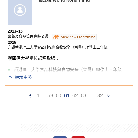
香港浸會大學體育及康樂管理
文學士
(榮譽)
三年級
課程全面提供運動及康樂管理的專業知識，並讓我於實
習中培育出日後升學或工作所需要的專業工作能力。各
位講師經常分享親身經驗，助我認清升學目標及發展方
2013–15
向。另外，他們十分友善，樂於為同學的升學出路提供
營養及食品管理高級文憑
View New Programme
專業意見。兩年的高級文憑課程中，我有機會在具規模
2015
的康樂體育機構實習，獲得實際工作經驗，擴闊視野。
升讀香港理工大學食品科技與食物安全（榮譽）理學士三年級
最後，我想跟有意入讀這個課程的同學說：『一分耕
耘，一分收穫』；同學的努力，加上書院及課程提供的
獲四個大學學位課程取錄：
資源，相信大家都能一步步邁向自己的理想。
香港理工大學食品科技與食物安全（榮譽）理學士三年級
顯示更多
香港城市大學生物醫學理學士三年級
香港城市大學應用化學榮譽理學士二年級
Previous
Next
1
...
59
60
61
62
63
...
82
香港教育大學健康教育（榮譽）學士高年級入學
Page
Page
為了鞏固學生的根基，課程在開學前特意開辦化學科預
備班，讓同學能預早掌握課程內容，以應付其後兩年不
同學科的要求。除了學習營養科學知識外，課程還提供
了不同類型的活動，例如參觀食物加工場、膳食公司及
有機農莊，讓我認識各機構的真實運作。另外，書院師
生關係密切，亦師亦友的關係，令同學勇於發問及提出