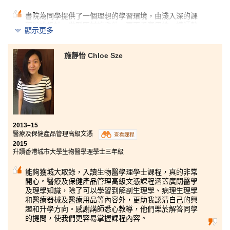
書院為同學提供了一個理想的學習環境，由淺入深的課
程編排設計，做到因材施教外，更不乏實用性。講師熱
顯示更多
心教學，樂於在課堂或課餘時間解答我們的疑問，亦經
常關心我們的學習進度和升學情況，提供不少有用的意
見以協助我們解決困難。就讀期間，參加了由特許公認
施靜怡 Chloe Sze
會計師公會（ACCA）舉辦的『和興白花油財務報表分析
比賽』，訓練分析解難能力，因此大有進步。不得不提
的是，兩年間認識了很多充滿活力、態度積極的同學，
結交不少好友。
2013–15
醫療及保健產品管理高級文憑
查看課程
2015
升讀香港城市大學生物醫學理學士三年級
能夠獲城大取錄，入讀生物醫學理學士課程，真的非常
開心。醫療及保健產品管理高級文憑課程涵蓋廣闊醫學
及理學知識，除了可以學習到解剖生理學、病理生理學
和醫療器械及醫療用品等內容外，更助我認清自己的興
趣和升學方向。感謝講師悉心教導，他們樂於解答同學
的提問，使我們更容易掌握課程內容。