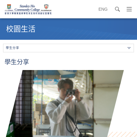
ENG
search
打
開
內
導
容
校園生活
覽
開
選
始
單
學生分享
學生分享