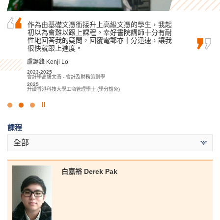
你可能是帶着淚水進來書院，但希望你離開時可
作為由基礎文憑銜接升上高級文憑的學生，我起
知識和努力不會背叛自己。
以帶着微笑。也許你在書院就讀的課程不是你理
初以為會難以跟上課程。幸好書院講師十分有耐
想中的，但希望你在兩年後可以選擇自己想要的
性地回答我的疑問，回覆電郵亦十分迅速，讓我
黃寶玟 Wong Po Man
課程。
很快就跟上進度。
2022-2024
應用社會科學副學士 (傳理、公關及新聞)
孫慧淇 Sun Wai Ki
盧鍵鋒 Kenji Lo
2024
升讀香港中文大學新聞與傳播學社會科學學士 (高年級入學)
2021-2023
2023-2025
應用社會科學副學士(傳理、公關及新聞)
會計學高級文憑 - 會計及財務策劃學
2023
2025
香港浸會大學傳理學學士(榮譽) (公關及廣告)
升讀香港科技大學工商管理學士 (學分豁免)
點
擊
課程
停
止
全部
幻
燈
片
白嘉裕 Derek Pak