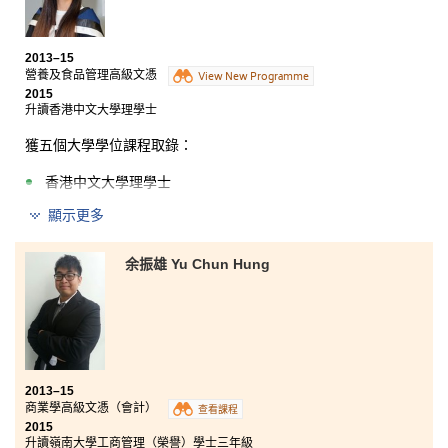
2013–15
營養及食品管理高級文憑
View New Programme
2015
升讀香港中文大學理學士
獲五個大學學位課程取錄：
香港中文大學理學士
香港大學理學士三年級
顯示更多
香港理工大學食品科技與食物安全（榮譽）理學士三年級
余振雄 Yu Chun Hung
香港浸會大學應用生物學理學士（榮譽）三年級
香港城市大學應用生物學榮譽理學士三年級
我很慶幸在文憑試後，報讀了營養及食品管理高級文
憑。書院的講師幫助我學會很多知識，裝備好自己，為
入讀大學做好準備。每當我們有疑難的時候，他們亦會
耐心聆聽和提供不同的建議。努力做好每一份功課及定
2013–15
期温習，是取得好成績的兩大關鍵。雖然從入讀副學位
商業學高級文憑（會計）
查看課程
再升讀大學，需要一段時間，但當獲得大學取錄時，一
2015
切付出都是值得的！
升讀嶺南大學工商管理（榮譽）學士三年級