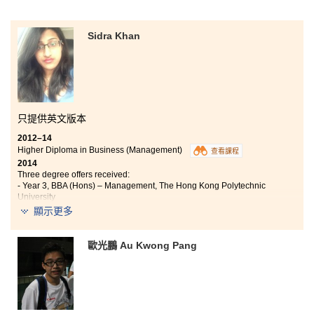
Sidra Khan
只提供英文版本
2012–14
Higher Diploma in Business (Management)
查看課程
2014
Three degree offers received:
- Year 3, BBA (Hons) – Management, The Hong Kong Polytechnic
University
- BA (Hons) in English Studies, City University of Hong Kong
顯示更多
- BA (Hons) – Integrated Business, Centennial College
In these past two years of studying at the College, the
歐光鵬 Au Kwong Pang
College has given me the best opportunities to further
my education. Through my lecturers’ teachings, the
study tours, and the scholarship opportunities, I am
now able to continue my studies at university and have
also made several lifelong friends and connections. I