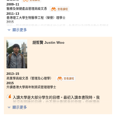
查看課程
2009–11
醫療及保健產品管理高級文憑
查看課程
2011–13
香港理工大學生物醫學工程（榮譽）理學士
2015
現於一間具規模的醫療公司任職系統分析員，負責設計及研發自動化配藥系
顯示更多
統。
自動化藥房絶對可以減少醫療失誤事故。曾經於不同單
胡哲賢 Justin Woo
位擔當配藥員，包括社區藥房，護養院和私人診所。雖
然配藥員於上述環境的職責並不完全相同，但是它們都
有一個共通點，就是需要擁有熟練配藥技巧的專業人士
支援，以免因為工作量過多，而引起藥物錯配的失誤。
而自動化藥房能分擔配藥員的工作，大大提高病人用藥
的安全性。我現在於醫療公司任職系統分析員，負責設
計及研發自動化配藥系統。由於就讀高級文憑和大學課
2013–15
程時，學習到不少醫藥知識，現在每當收到客戶有關藥
商業學高級文憑（管理及心理學）
查看課程
物產品的查詢時，均能逐一解答。
2015
升讀香港大學兩年制資訊管理理學士
入讀大學是大部分學生的目標。最初入讀本書院時，我
並沒有明確的目標，也不曾計劃將來的發展。但修讀商
業學高級文憑（管理及心理學）課程後，改變了我。課
顯示更多
程融合了社會科學和商科的知識，讓我有機會接觸不同
的學術範疇，從中找到目標和興趣，也明白到出路十分