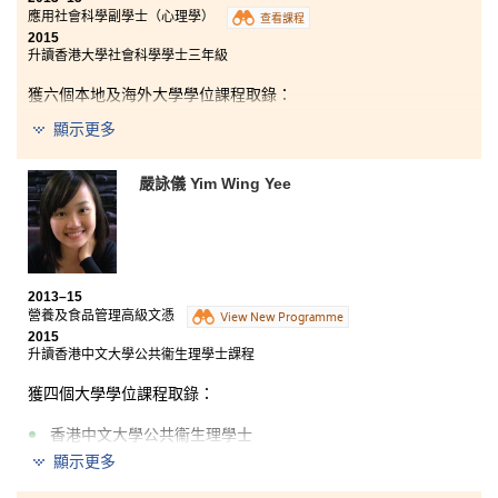
專業，循循善誘的教導令我獲益良多。各位同學也是拼
應用社會科學副學士（心理學）
查看課程
勁十足，令學習氣氛十分濃厚。我特別感謝所有輔導主
2015
任，他們教導的大學面試技巧，以及提供的選科建議，
升讀香港大學社會科學學士三年級
令我能順利升讀大學，獲心儀的課程取錄。書院給予我
第二次機會，讓我能夠向著夢想繼續努力，相信這次是
獲六個本地及海外大學學位課程取錄：
邁向成功的第一步，我真的很感恩！希望即將入讀本書
顯示更多
院的同學，不要因為公開試未如理想的成績而氣餒，相
香港大學社會科學學士三年級
反應珍惜於書院學習的機會，繼續追逐夢想。
香港中文大學兩年制性別研究社會科學學士
嚴詠儀 Yim Wing Yee
香港城市大學心理學榮譽社會科學學士三年級
香港城市大學應用社會學榮譽社會科學學士
三年級
加拿大多倫多大學（University of Toronto）心理學榮譽社
會科學學士（BSc (Hons) in Psychology）高年級入學
2013–15
加拿大西安大略大學（Western University）社會科學學士
營養及食品管理高級文憑
View New Programme
（Bachelor of Social Sciences）高年級入學
2015
升讀香港中文大學公共衞生理學士課程
很多人把副學士視為公開考試或聯招失敗的代名詞。可
獲四個大學學位課程取錄：
是，在我而言，此乃追夢的踏腳石。課程不但深化我對
心理學的認識和熱誠，更涉獵社會科學中不同範疇。此
外，來自業界的講師用心教導和分享經驗，都幫助同學
香港中文大學公共衞生理學士
們認清方向和找到目標。經歷兩年的洗禮，苦樂參半，
顯示更多
香港中文大學兩年制社區健康理學士
但我深信無論將來的路多崎嶇，自己終能突破重圍，成
就理想。