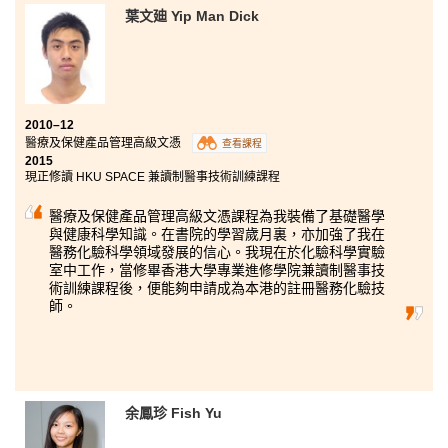
香港大學護理學學士
葉文廸 Yip Man Dick
香港理工大學食品科技與食物安全（榮譽）理學士三年級
在書院學習令我獲益良多。除了在上課時汲取理論知識
外，更可以在食品及營養實驗室烹調自己預設的食譜，
實踐所學。此外，講師為人友善，時常給予鼓勵的說
話，耐心解答我的升學問題。同時，學生發展資源中心
2010–12
提供了不同的活動，如升學及就業講座、模擬面試及個
醫療及保健產品管理高級文憑
查看課程
人諮詢，令我對不同院校的入學條件有更深認識，改善
2015
了我的面試技巧。透過參與由學生會和其他學會所舉辦
現正修讀 HKU SPACE 兼讀制醫事技術訓練課程
之活動，令我認識了不同課程的同學，擴闊我的社交圈
子。因此，書院促進了我的身心全面發展。
醫療及保健產品管理高級文憑課程為我裝備了基礎醫學
與健康科學知識。在書院的學習歲月裏，亦加強了我在
醫務化驗科學領域發展的信心。我現在於化驗科學實驗
室中工作，當修畢香港大學專業進修學院兼讀制醫事技
術訓練課程後，便能夠申請成為本港的註冊醫務化驗技
師。
余鳳珍 Fish Yu