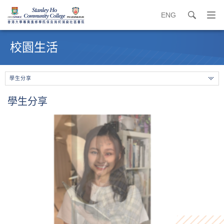
ENG
search
打
開
內
導
容
校園生活
覽
開
選
始
單
學生分享
學生分享