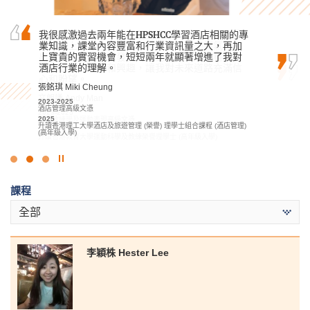
在書院的兩年學習生活既充實又有趣，專業講師
我很感激過去兩年能在HPSHCC學習酒店相關的專
作為由基礎文憑銜接升上高級文憑的學生，我起
在課堂上多樣化的講解、校園活躍的學術氣氛和
業知識，課堂內容豐富和行業資訊量之大，再加
初以為會難以跟上課程。幸好書院講師十分有耐
出色的講座內容激發我對運動教育、運動科學及
上寶貴的實習機會，短短兩年就顯著增進了我對
性地回答我的疑問，回覆電郵亦十分迅速，讓我
運動管理的熱情和興趣，讓我對未來道路充滿信
酒店行業的理解。
很快就跟上進度。
心和盼望。
張銘琪 Miki Cheung
盧鍵鋒 Kenji Lo
文朗謙 Andy Man
2023-2025
2023-2025
酒店管理高級文憑
會計學高級文憑 - 會計及財務策劃學
2023-2025
2025
2025
運動教練學及運動表現高級文憑
升讀香港理工大學酒店及旅遊管理 (榮譽) 理學士組合課程 (酒店管理)
升讀香港科技大學工商管理學士 (學分豁免)
2025
(高年級入學)
升讀香港教育大學運動科學及教練榮譽理學士 (高年級入學)
點
擊
課程
停
止
全部
幻
燈
片
李穎株 Hester Lee