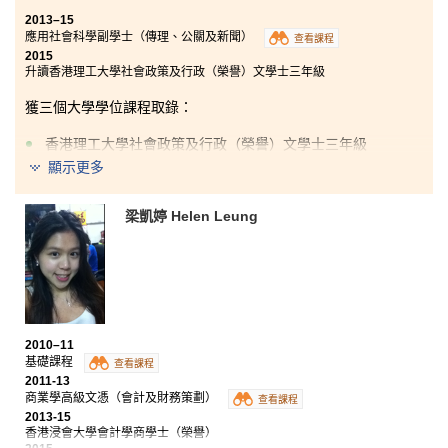
2013–15
應用社會科學副學士（傳理、公關及新聞）
查看課程
2015
升讀香港理工大學社會政策及行政（榮譽）文學士三年級
獲三個大學學位課程取錄：
香港理工大學社會政策及行政（榮譽）文學士三年級
顯示更多
香港城市大學公共政策、管理與政治榮譽社會科學學士三
年級
梁凱婷 Helen Leung
香港教育學院通識教育榮譽文學士
成功不是終點，失敗也不是末日，有勇氣繼續下去才是
最重要。升讀副學士並不代表失敗，我可以把它看成一
個重新努力的機會。書院的課程教導了的實用的知識，
並幫助我更了解媒體、公共關係和新聞行業。在另一方
面，我在這兩年亦成長了很多，我更加自信和堅持。希
望各位同學可在書院繼續追尋夢想。
2010–11
基礎課程
查看課程
2011-13
商業學高級文憑（會計及財務策劃）
查看課程
2013-15
香港浸會大學會計學商學士（榮譽）