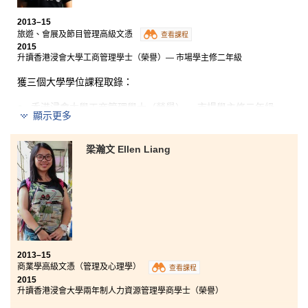
2013–15
公開考試的成績未如理想，剛入讀書院時還未認清自己
旅遊、會展及節目管理高級文憑
的目標，於是選擇修讀涵蓋兩個範疇，包括管理學及心
查看課程
2015
理學的商科課程。經過兩年的時間，我對不同的科目如
升讀香港浸會大學工商管理學士（榮譽）— 市場學主修二年級
管理、會計和資訊管理學等，都有了基本認識，並認清
自己的興趣和找到日後的學習目標。另外，在書院有一
獲三個大學學位課程取錄：
群十分支持我們的講師，也認識了一群並肩作戰的戰
友，我很感恩。
香港浸會大學工商管理學士（榮譽）— 市場學主修二年級
顯示更多
香港大學兩年制資訊管理理學士
香港城市大學工商管理榮譽學士（商業分析）
梁瀚文 Ellen Liang
修讀旅遊、會展及節目管理高級文憑是一個十分難忘的
經驗和訓練。課程的講師很照顧和幫助同學，他們不但
會盡最大的努力教授課本上的知識，還會給予寶貴的意
見，引導我們思考未來的方向。課程不僅教授書本上知
識，更提供不同的實習機會，讓我們將課堂上學到的知
識融會貫通，在真實的工作環境裹實踐出來，獲得實際
工作經驗，改善溝通技巧。總括而言，不論打算在完成
2013–15
兩年的高級文憑後出來工作，還是繼續升學，這個課程
商業學高級文憑（管理及心理學）
查看課程
是一個很好的中途站，助大家完成理想。
2015
升讀香港浸會大學兩年制人力資源管理學商學士（榮譽）