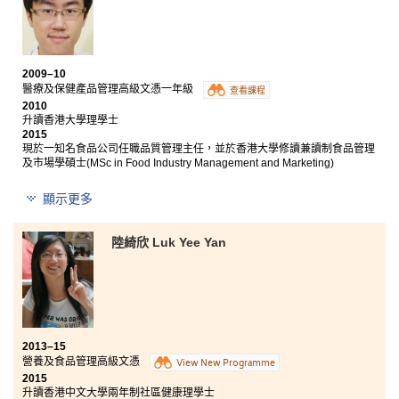
2009–10
醫療及保健產品管理高級文憑一年級
查看課程
2010
升讀香港大學理學士
2015
現於一知名食品公司任職品質管理主任，並於香港大學修讀兼讀制食品管理
及市場學碩士(MSc in Food Industry Management and Marketing)
雖然高考成績未如理想，但仍須面對現實，找尋自己的
顯示更多
方向和出路，選擇適合和有興趣的課程報讀。當參考過
不同院校的課程資料後，我選擇了入讀醫療及保健產品
陸綺欣 Luk Yee Yan
管理高級文憑課程。經過一年學習，除了讓我重拾自信
外，更給予我很大的空間，進一步展現自己的才華。課
程及師資質素具有保證，他們憑著豐富的經驗和無比的
耐性，不厭其煩地教授我們實用及專門的知識，他們悉
心的教導啟發了我的奮鬥心，讓我加倍努力，課程還安
排了多位資深的業界人士為我們講授專業科目。書院亦
舉辦不同類型的活動給我們參與，我有幸獲選為書院學
2013–15
生大使，代表書院接待到訪的嘉賓，嘉賓層面極為廣
營養及食品管理高級文憑
View New Programme
泛，包括政府官員、保良局總理、來自國內的中學生及
2015
本港學校高中生，使我獲益良多，讓我學會了如何有效
升讀香港中文大學兩年制社區健康理學士