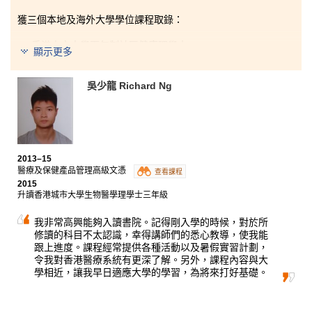
地發展和建立正面的人際關係。
獲三個本地及海外大學學位課程取錄：
香港中文大學兩年制社區健康理學士
顯示更多
香港公開大學測試科學（食品）榮譽理學士三年級
英國 The University of Ulster, BSc (Hons) Human
吳少龍 Richard Ng
Nutrition 最後學年
課程涵蓋與社區健康相關的內容，為日後升學做好準
備。過去兩年，認識了很多一起學習、一起分享和一起
作戰的伙伴，校園生活十分愉快。書院講師親切而有耐
2013–15
性，提供了不少寶貴意見，讓我更了解未來的發展，減
醫療及保健產品管理高級文憑
輕了心中的不安及擔心，我衷心感激。另外，我參加了
查看課程
2015
由書院舉辦的不同的領袖訓練活動，領導技巧比以前進
升讀香港城市大學生物醫學理學士三年級
步了不少。最後，我要對一眾師弟、師妹說：『成功需
苦幹，盡自己所能，努力達成目標！』
我非常高興能夠入讀書院。記得剛入學的時候，對於所
修讀的科目不太認識，幸得講師們的悉心教導，使我能
跟上進度。課程經常提供各種活動以及暑假實習計劃，
令我對香港醫療系統有更深了解。另外，課程內容與大
學相近，讓我早日適應大學的學習，為將來打好基礎。