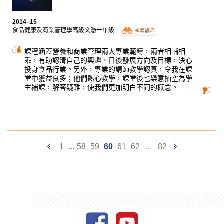
己努力不懈，最終順利升讀大學。
2014–15
食品健康及商業管理學高級文憑一年級
查看課程
課程涵蓋營養和商業管理兩大專業範疇，兩者相輔相
乖，有助認清自己的興趣、日後發展方向及目標，決心
投身食品行業。另外，專業的講師教學認真，令我在課
堂中獲益良多；他們熱心教學，課堂後也樂意抽空為學
生補課，解答疑難，使我們更加明白不同的概念。
Previous
Next
1
...
58
59
60
61
62
...
82
Page
Page