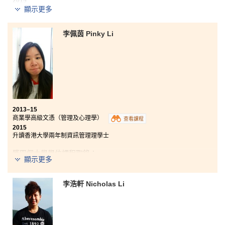
2015
顯示更多
現任職於一所國際會計師事務所
除了學到會計和財務策劃的專業知識外，小組匯報讓我
李佩茵 Pinky Li
學習到如何作出批判性思考，有效地提升領導才能。講
師具備專業知識，他們全是來自不同行業的專業人士，
熟悉業界的運作，對同學日後發展提供了很多寶貴的意
見。
2013–15
商業學高級文憑（管理及心理學）
查看課程
2015
升讀香港大學兩年制資訊管理理學士
獲四個大學學位課程取錄：
顯示更多
香港大學兩年制資訊管理理學士
李浩軒 Nicholas Li
香港理工大學管理學（榮譽）工商管理學士三年級
香港浸會大學工商管理學士（榮譽）— 資訊系統與電子商
貿學主修三年級
香港城市大學工商管理榮譽學士（商業營運管理）三年級