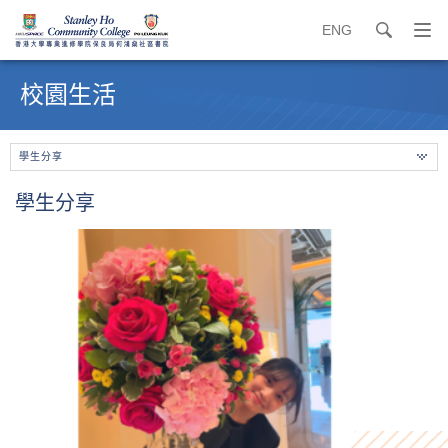
ENG
search
打
開
內
導
容
校園生活
覽
開
選
始
單
學生分享
學生分享