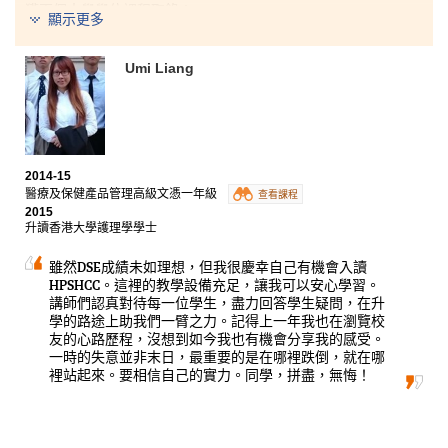
獲兩個大學學位課程取錄：
顯示更多
香港浸會大學兩年制人力資源管理學商學士（榮譽）
Umi Liang
香港公開大學環球商業及市場學榮譽工商管理學士三年級
修讀管理及心理學課程，令我更加了解自己的興趣，確
定未來的學習方向。課程包含社會學及心理學知識，讓
我能夠從不同的角度，解決遇到的問題。除了增長了知
識之外，我亦在書院中建立了良好的人際關係，變得更
2014-15
加主動，樂觀面對人生。
醫療及保健產品管理高級文憑一年級
查看課程
2015
升讀香港大學護理學學士
雖然DSE成績未如理想，但我很慶幸自己有機會入讀
HPSHCC。這裡的教學設備充足，讓我可以安心學習。
講師們認真對待每一位學生，盡力回答學生疑問，在升
學的路途上助我們一臂之力。記得上一年我也在瀏覽校
友的心路歷程，沒想到如今我也有機會分享我的感受。
一時的失意並非末日，最重要的是在哪裡跌倒，就在哪
裡站起來。要相信自己的實力。同學，拼盡，無悔！