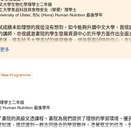
中文大學生物化學理學士二年級
理工大學食品科技與食物安全（榮譽）理學士
iversity of Ulster, BSc (Hons) Human Nutrition 最後學年
試成績未如理想的我從沒有想到，如今能夠升讀中文大學，我很
的講師，亦很感激書院的學生發展資源中心於升學方面作出全面
建議，還有給予大學面試的練習機會，增強我面試時的信心。在
上的知識，還透過課程安排的參觀活動和首爾體驗團豐富了知識
更多
w New Programme
）理學士二年級
ons) Human Nutrition 最後學年
了書院的高級文憑課程。書院為我們提供了理想的學習環境、優
業知識，還認識到一群志同道合的學習夥伴。憑著堅定的信念，