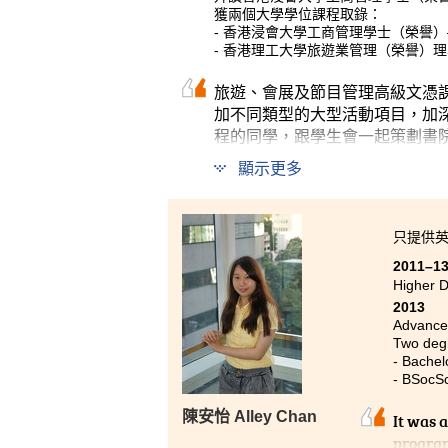
獲兩個大學學位課程取錄：
- 香港浸會大學工商管理學士（榮譽
- 香港理工大學旅遊業管理（榮譽）
旅遊、會展及節目管理高級文憑
加不同類型的大型活動項目，加
程的同學，跟學生會一起策劃書
活動中。雖然過程中有過爭拗，
顯示更多
也沒有白費。
只提供
2011–1
Higher D
2013
Advancem
Two degr
- Bachel
- BSocSc
陳安怡 Alley Chan
It was 
program