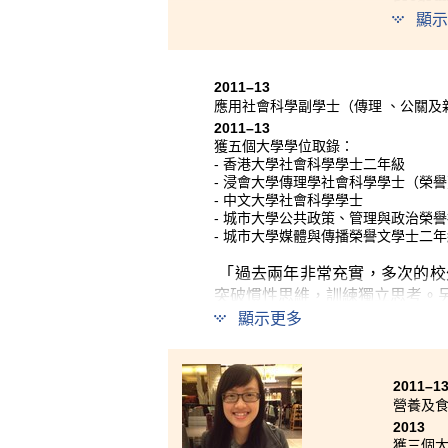
which g
顯示
thinkin
appreci
2011–13
應用社會科學副學士（傳理 、公關及
2011–13
獲五個大學學位取錄：
- 香港大學社會科學學士二年級
- 浸會大學傳理學社會科學學士（榮
- 中文大學社會科學學士
- 城市大學公共政策、管理與政治榮
- 城市大學媒體與傳播榮譽文學士二年
「過去兩年非常充實，多次的校
突破慣性思維，訓練獨立思考。
顯示更多
學一起籌辦各種活動，認識了很
2011–1
營養及
2013
獲三個