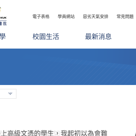
電子表格
學員網站
惡劣天氣安排
常見問題
學
校園生活
最新消息
升上高級文憑的學生，我起初以為會難
動力。” 這就是我將如何描述我在
酒店管理高級文憑時，擁有許多美好的