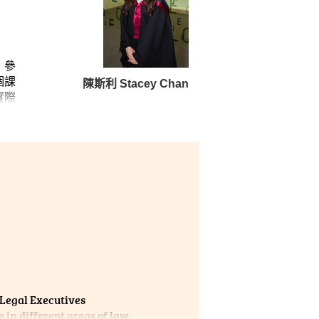
，參
個課
陳斯利 Stacey Chan
實際
努力
 Legal Executives
n different areas of law,