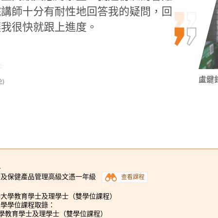
院講師十分有耐性地回答我的疑問，回
了我的學術和個人成長，最終令我成功
讓我很快就跟上進度。
書院我遇上許多敬業的講師，課程…
士
盧鍵鋒 
洪恩 H
Alexa
)
高年級入學)
4
療及保健產品管理高級文憑一年級
查看課程
港大學教育學士及理學士（雙學位課程）
大學學位課程取錄：
大學教育學士及理學士（雙學位課程）