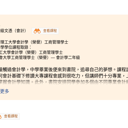
3
高級文憑（會計）
查看課程
港理工大學會計學（榮譽）工商管理學士
大學學位課程取錄：
理工大學會計學（榮譽）工商管理學士
浸會大學工商管理學士（榮譽）— 會計學二年級
接觸過會計學，中學畢業後便來到書院，追尋自己的夢想。課程
何會計基礎下修讀大專課程會感到很吃力，但講師們十分專業，
掌握會計學知識。此外，書院安排同學參加多個由不同專業會計
知識應用在日常生活中不同的個案中。在書院，我很開心認識了
更多
上學都是一件很快樂的事。
查看課程