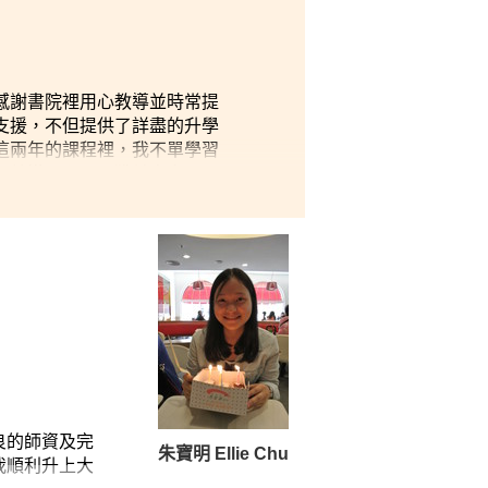
感謝書院裡用心教導並時常提
支援，不但提供了詳盡的升學
這兩年的課程裡，我不單學習
，啟導了心靈，獲益良多。
良的師資及完
朱寶明 Ellie Chu
我順利升上大