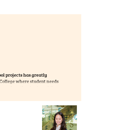
l projects has greatly
 College where student needs
s such as the singing of the
 opportunity gave me insight
oments in my life! I am happy
with many amazing friends