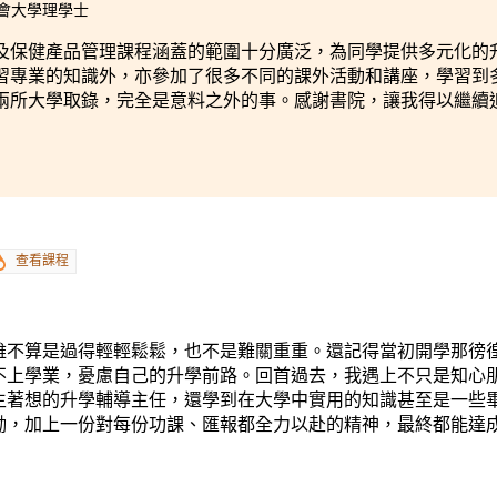
浸會大學理學士
及保健產品管理課程涵蓋的範圍十分廣泛，為同學提供多元化的
習專業的知識外，亦參加了很多不同的課外活動和講座，學習到
兩所大學取錄，完全是意料之外的事。感謝書院，讓我得以繼續
查看課程
雖不算是過得輕輕鬆鬆，也不是難關重重。還記得當初開學那徬
不上學業，憂慮自己的升學前路。回首過去，我遇上不只是知心
生著想的升學輔導主任，還學到在大學中實用的知識甚至是一些
勵，加上一份對每份功課、匯報都全力以赴的精神，最終都能達