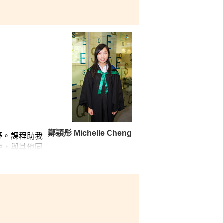
his programme, my critical
yed my time at the College and
鄭穎彤 Michelle Cheng
野。課程助我
使，與其他同
。」