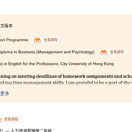
英文版本
1
ion Programme
查看課程
3
Diploma in Business (Management and Psychology)
查看課程
) in English for the Professions, City University of Hong Kong
ining on meeting deadlines of homework assignments and schoo
d my time management skills. I am grateful to be a part of the
oritised. Within these few years, I was exposed to many activitie
更多
 -- winning 1
and 2
for duet and solo verse respectively. The
st
nd
apabilities and was definitely one of my most unforgettable m
ud to say that I have shared a memorable school experience 
ege staff as well.
查看課程
）— 人力資源管理學二年級