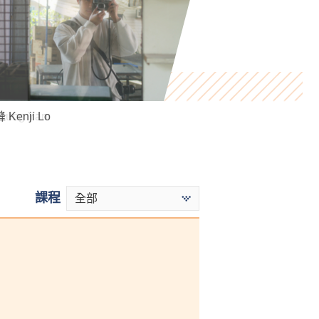
Kenji Lo
ung Yan
ndra Anselmo Sotto
課程
全部