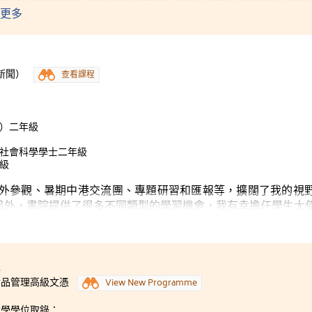
ave me a comprehensive picture of the legal system. Taking t
更多
g and presentation skills were greatly enhanced. I really enjo
ated for all that our lecturers have given.
新聞）
查看課程
譽）二年級
譽社會科學學士二年級
級
外參觀、暑期中港交流團、專題研習和匯報等，擴闊了我的視
另外，書院提供了很多不同類型的學習機會，我有幸擔任學生大
多好朋友之餘，也更了解自己的長處短處，捨短取長，加以改善
3
食品管理高級文憑
View New Programme
大學學位取錄：