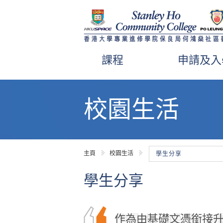
課程
申請及入
內
容
校園生活
開
始
主頁
校園生活
學生分享
學生分享
作為由基礎文憑銜接
“有見地、有回報、有
我在書院修讀旅遊及