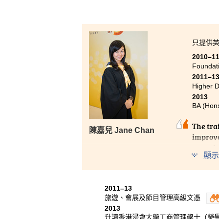
只提供
2010–1
Foundat
2011–1
Higher 
2013
BA (Hons
The tra
陳嘉兒 Jane Chan
improve
are pri
顯示
College
on my c
and pro
2011–13
and Coll
旅遊、會展及節目管理高級文憑
2013
升讀香港浸會大學工商管理學士（榮譽