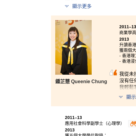
學。」
顯示更多
2011–1
商業學
2013
升讀香
獲兩個
- 香港
- 香港
我從未
沒有任
鍾芷慧 Queenie Chung
我輕鬆
學到的
顯示
使每天
2011–13
應用社會科學副學士（心理學）
2013
獲五個大學學位取錄：