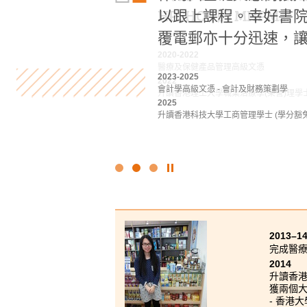
以跟上課程。幸好書
HPSHCC 的 MHPM…
經歷，這些經歷成就
覆電郵亦十分迅速，
得到香港大學取錄。在
2020-2022
醫療及保健產品管理高級文憑
2023-2025
2022
2022
會計學高級文憑 - 會計及財務策劃學
基礎專上教育文憑課程
升讀香港理工大學職業治療學(榮譽)理學
2025
2023-2025
升讀香港科技大學工商管理學士 (學分豁免
旅遊及酒店管理高級文憑
2025
升讀香港大學文學士 (全球及區域研究) (
點
擊
停
止
幻
2013–1
燈
完成醫
片
2014
升讀香
獲兩個
- 香港