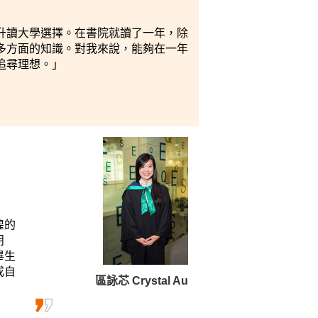
升讀大學選擇。在書院就讀了一年，除
多方面的知識。對我來說，能夠在一年
追尋理想。
」
徨的
朋
畢生
成自
區詠芯 Crystal Au