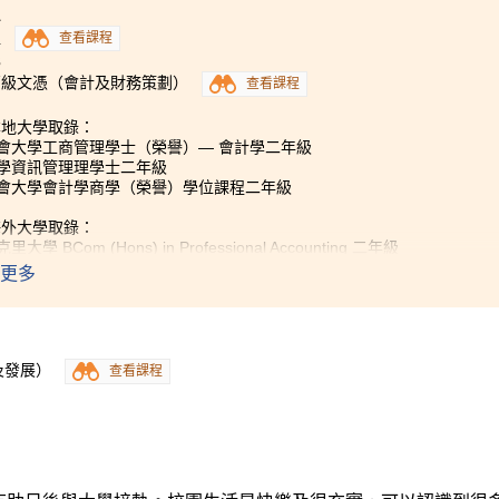
1
程
查看課程
3
高級文憑（會計及財務策劃）
查看課程
本地大學取錄：
浸會大學工商管理學士（榮譽）— 會計學二年級
大學資訊管理理學士二年級
浸會大學會計學商學（榮譽）學位課程二年級
海外大學取錄：
里大學 BCom (Hons) in Professional Accounting 二年級
蘭大學 Bachelor of Business Management 二年級
更多
程雖然艱辛，但現在學成畢業，回想講師、家人和同學的支持，
式與大學十分相似，鼓勵同學主動學習，同學有不明白的內容，
相約講師作提問、與同學一起討論或自行找尋參考書等，主動找
及發展）
查看課程
問題，為增添課堂樂趣，更經常分享以往的工作經驗，令我們更