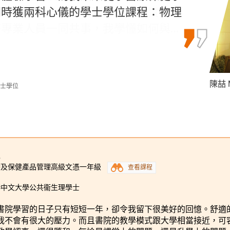
中最好的部分。當我到醫療機構實習
同時獲兩科心儀的學士學位課程：物理
的課程，我可以通過相關的理論知識和
專業人員一同共事，我學懂如何與…
。
準備。
陳嘉希 
陳喆 M
何卓權 
學士學位
學士學位
3
療及保健產品管理高級文憑一年級
查看課程
港中文大學公共衞生理學士
書院學習的日子只有短短一年，卻令我留下很美好的回憶。舒適
我不會有很大的壓力。而且書院的教學模式跟大學相當接近，可