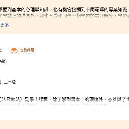
掌握到基本的心理學知識，也有機會接觸到不同範疇的專業知識
了學識上的增長外，我也享受和同學一起學習的美好時光，學習
另外，最難忘的是課程提供了許多互動及有趣的學習經驗，由於
更多
一所精神復康中心參觀，親身和精神病康復者交流。去年暑假，
組織一個義工活動給當地的老人家參與。
法）
查看課程
會學）
譽）二年級
司法及執法）副學士課程，除了學到書本上的理論外，亦參與了
刑事及司法工作坊等，使我能夠更了解香港的司法體制。另外，
社會學和認識社會研究等，讓我接觸到更廣闊的學術世界，確立
學習非常有幫助。