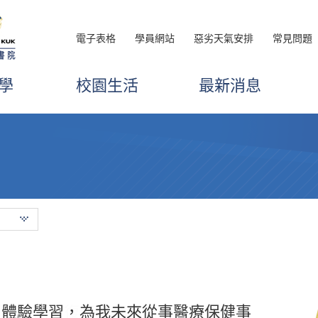
電子表格
學員網站
惡劣天氣安排
常見問題
學
校園生活
最新消息
傳授他們在復康治療方面的專業知識，
和體驗學習，為我未來從事醫療保健事
品管理高級文憑鞏固了我的醫學基礎知