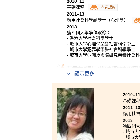
2010–11
基礎課程
查看課程
2011–13
應用社會科學副學士（心理學）
2013
獲四個大學學位取錄：
- 香港大學社會科學學士
- 城市大學心理學榮譽社會科學學士
- 城市大學犯罪學榮譽社會科學學士
- 城市大學亞洲及國際研究榮譽社會
在港大保良局社區書院讀書的時
顯示更多
中所得到和學到的。記得初初來
很大分別。這裡的教學著重自學
升讀大學奠下基礎。除了參與平
亦獲得機會參加北京天津交流團
2010–1
基礎課
會嘗試新事情，與不同文化背景
2011–1
應用社
2013
獲四個
- 城市
- 城市