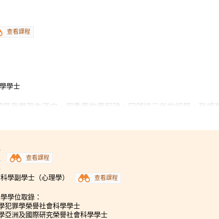
查看課程
科學學士
間是我學習生涯中一個重要的里程碑。回望這三年的經歷，我感
到這書院，感到十分擔憂，因為這裡的環境和學習模式都和中學
、自律和獨立批判恩考能力，對我來說無疑是一種考驗，但可為
日的課堂外，還有機會參加各式各樣的課外活動、交流團和實習
，不但加深對這兩個城市的認識，更重要的是從中了解自己，也
1
程
查看課程
的人交流。
3
會科學副學士（心理學）
查看課程
大學學位取錄：
大學犯罪學榮譽社會科學學士
大學亞洲及國際研究榮譽社會科學學士