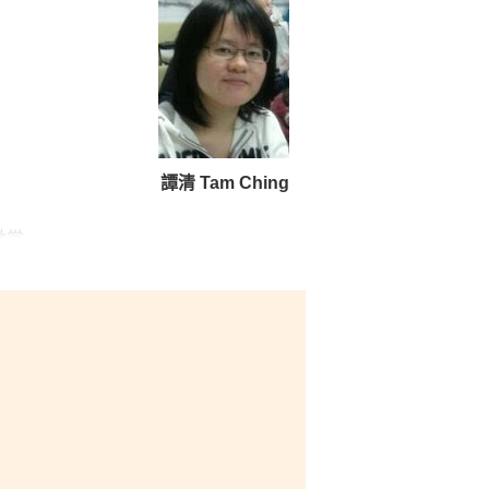
譚清 Tam Ching
激當
的有
將來
。我
有機