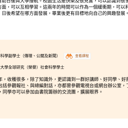
有助日後與大學接軌。校園生活是快樂及很充實，可以認識到很
方面，可以互相學習。這兩年的時間可以作為一個緩衝期，可以
，日後希望在哪方面發展，畢業後更有目標地向自己的興趣發展
3
會科學副學士（傳理、公關及新聞）
查看課程
文大學全球研究（榮譽）社會科學學士
年，收穫很多，除了知識外，更認識到一群好講師、好同學、好
包括參觀報社、與總編對話，亦都曾參觀電視台或網台辦公室，
，同學亦可以參加由書院籌辦的交流團，擴展眼界。