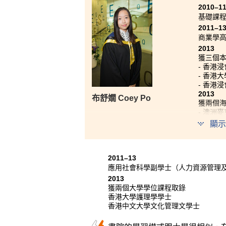
2010–1
基礎課
2011–1
商業學
2013
獲三個
- 香港
- 香港
- 香港
2013
布舒嫺 Coey Po
獲兩個
- 澳洲麥克
- 澳洲昆士
顯示
求學過
學習模
2011–13
課餘時
應用社會科學副學士（人力資源管理
同學的
2013
況。
獲兩個大學學位課程取錄
香港大學護理學學士
香港中文大學文化管理文學士