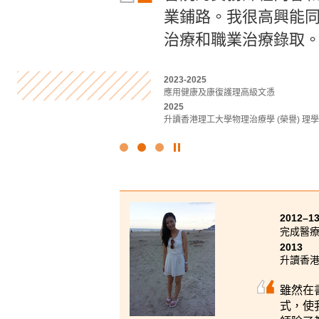
他們的指導是我學習
業鋪路。我很高興能
識。憑藉其精心設計
時，透過與資深的醫療
治療和職業治療錄取
實習為未來學習做好
2022-2024
2023-2025
2020-2022
應用健康及康復護理高級文憑
應用健康及康復護理高級文憑
醫療及保健產品管理高級文憑
2024
2025
2022
升讀香港理工大學職業治療學 (榮譽) 理
升讀香港理工大學物理治療學 (榮譽) 理
升讀香港理工大學放射學(榮譽)理學士
點
擊
停
止
幻
2012–1
燈
完成醫
片
2013
升讀香
雖然在
式，使