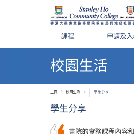
課程
申請及入
內
容
校園生活
開
始
主頁
校園生活
學生分享
學生分享
書院的課程講師經常
書院的實務課程內容
兩年的醫療及保健產