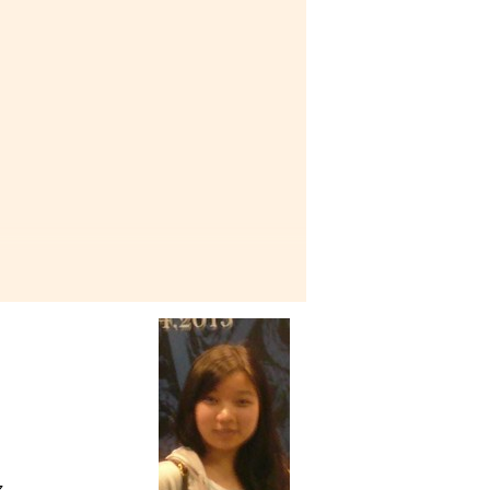
總是令人回味和快樂。書院的
應嘗試不同的解决方法，如於
尋答案。講師們亦很樂意解答
了解現實商業社會的實際情