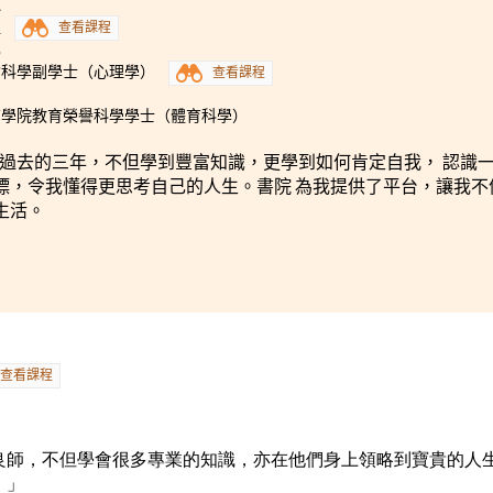
1
程
查看課程
3
會科學副學士（心理學）
查看課程
育學院教育榮譽科學學士（體育科學）
院 過去的三年，不但學到豐富知識，更學到如何肯定自我， 認識
標，令我懂得更思考自己的人生。書院 為我提供了平台，讓我不
生活。
查看課程
良師，不但學會很多專業的知識，亦在他們身上領略到寶貴的人
。」