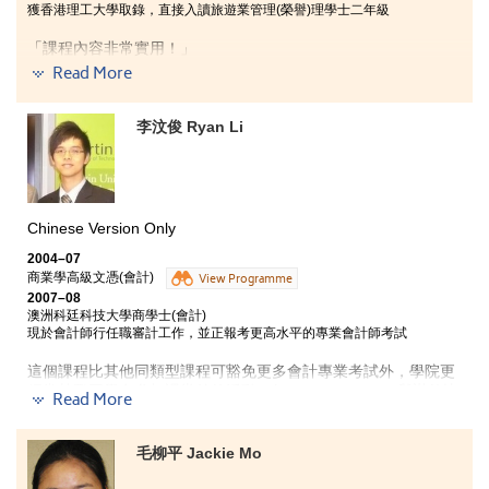
獲香港理工大學取錄，直接入讀旅遊業管理(榮譽)理學士二年級
「課程內容非常實用！」
畢寶田透露，由於香港有很多不同類型的節目管理公司，負責眾
Read More
多類型的節目籌劃、管理，業界對具備高水平節目管理的人材需
求頗大，而課程包含了不同類型的節目管理知識，對畢業生日後
李汶俊 Ryan Li
搜尋相關工作，極有幫助！課程亦提供很多機會讓同學到知名機
構進行實習，實習期間能參與各項公開活動，令他眼界大開！
Chinese Version Only
2004–07
商業學高級文憑(會計)
View Programme
2007–08
澳洲科廷科技大學商學士(會計)
現於會計師行任職審計工作，並正報考更高水平的專業會計師考試
這個課程比其他同類型課程可豁免更多會計專業考試外，學院更
經常鼓勵同學多參加課堂外的活動，如ACCA、HKIAAT舉辦的比
Read More
賽，令日常課堂中學習到的會計知識更加融會貫通外，亦吸取了
很多有用的經驗。這些寶貴的經驗令我日後修讀澳洲科廷科技大
學在本港開辦的銜接學士學位課程時，在國際商業模擬挑戰競賽
毛柳平 Jackie Mo
中，從900多隊來自世界各地的參加隊伍中，取得第6名的佳績。
修畢高級文憑課程後，由於想盡快投身社會工作，我便選擇入讀