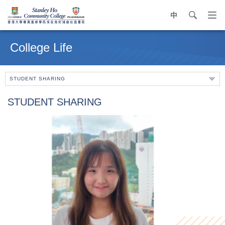
中
search
Op
navi
Main
me
content
College Life
start
STUDENT SHARING
STUDENT SHARING