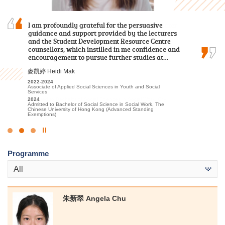
Even if you don't get the required scores to enter
I am profoundly grateful for the persuasive
Hope you leave HPSHCC smiling although you
university, don't be discouraged. Find your own
guidance and support provided by the lecturers
entered with tears. Maybe the chosen subjects
goals and methods, and with hard work and
and the Student Development Resource Centre
may not be your most desired one, but hopefully
dedication, you can definitely achieve your
counsellors, which instilled in me confidence and
you will be eligible to choose what you want
dreams. Stay hungry, stay foolish!
encouragement to pursue further studies at…
after two years.
麥嘉曦 Mak Ka Hei
麥凱婷 Heidi Mak
孫慧淇 Sun Wai Ki
2022-2024
2022-2024
2021-2023
Higher Diploma in Health and Social Care
Associate of Applied Social Sciences in Youth and Social
Associate of Applied Social Sciences in Communication, Public
Services
Relations and Journalism
2024
Admitted to Bachelor of Social Sciences in Social Work, City
2024
2023
University of Hong Kong
Admitted to Bachelor of Social Science in Social Work, The
Admitted to Bachelor of Communication (Honours) (Public
Chinese University of Hong Kong (Advanced Standing
Relations and Advertising), Hong Kong Baptist University
Exemptions)
Click
to
Programme
Stop
the
All
slider
朱新翠 Angela Chu