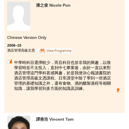
課程採用靈活教學，上課時多以活動形式進行，如『戶
潘之俊 Nicole Pun
外活動經驗學習』及『戶外康樂歷奇』等，讓我們走出
班房作實地體驗，非常生動，所有同學都相當投入學
習。
Chinese Version Only
2008–10
酒店管理高級文憑
View Programme
中學時科目選擇較少，而且科目也並非我的興趣，以致
學習時並不太投入，直到中七畢業後，由於一直以來對
酒店管理這門學科甚感興趣，於是我便決心報讀書院的
酒店管理高級文憑課程。日常課堂中除了學到一些酒店
管理的基礎知識之外，還有食物、酒的釀製過程等相關
知識，讓我學習到多方面的知識及訓練。
譚善浩 Vincent Tam