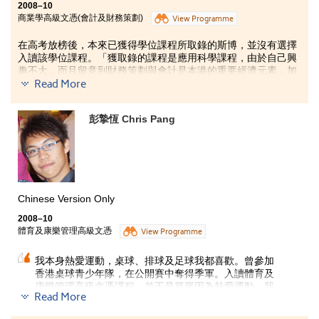
2008–10
商業學高級文憑(會計及財務策劃)
View Programme
在高考放榜後，本來已獲得學位課程所取錄的斯博，並沒有選擇
入讀該學位課程。「獲取錄的課程是應用科學課程，由於自己興
趣不大，而且留意到財務策劃與會計是本港的重要經濟元素，加
Read More
上得知書院的課程質素可靠，故報讀此課程。」
入讀後，斯博除感到書院教學設備先進完備外，也發現大部份講
師都是來自香港大學的，師資優良，而且他經常參加書院舉辦的
彭摯恆 Chris Pang
座談會，令他獲益良多。「修讀後，才知原來財務策劃涉及很多
層面，對就讀學科之興趣愈來愈濃，故畢業後，我希望能夠順利
入讀工商管理學士課程。」
Chinese Version Only
2008–10
體育及康樂管理高級文憑
View Programme
我本身熱愛運動，桌球、排球及足球我都喜歡。曾參加
香港桌球青少年隊，在公開賽中奪得季軍。入讀體育及
康樂管理高級文憑課程，並不是單單因為熱愛運動，我
Read More
明白到運動管理及康樂項目策劃前景較穩定，出路亦頗
廣。另外，我亦十分享受在書院過去一年的學習，因為