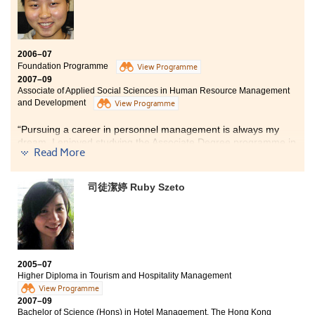
只需一年半時間便能完成的澳洲科廷科技大學商學士(會計)課
程。由於豁免的專業試很多，大學畢業後很快便找到工作，成功
投身會計專業。
2006–07
Foundation Programme
View Programme
2007–09
Associate of Applied Social Sciences in Human Resource Management
and Development
View Programme
“Pursuing a career in personnel management is always my
dream. I enjoyed studying the Associate Degree programme in
Read More
"Human Resource Management and Development" at the HKU
SPACE Po Leung Kuk Stanley Ho Community College not only
because it equipped me with knowledge, but also
司徒潔婷 Ruby Szeto
strengthened my self-esteem through different extra-curricular
activities (e.g. Adventure-based activity, social and business
etiquette etc.)”
2005–07
Higher Diploma in Tourism and Hospitality Management
View Programme
2007–09
Bachelor of Science (Hons) in Hotel Management, The Hong Kong