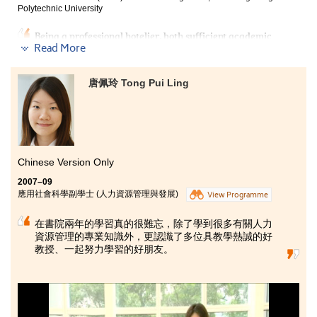
Polytechnic University
Being a professional hotelier, both sufficient academic
Read More
knowledge and practical job skills are essential, and
this programme has given me a great opportunity to
become one of the professionals in the tourism and
唐佩玲 Tong Pui Ling
hospitality industry. The lecturers in this programme
used interactive teaching methods to enhance our
analytical thinking and cultivate our working
capability. Besides, they have extensive industrial
experience, and shared many real life cases with us
and these were truly valuable to our study. For my job
Chinese Version Only
internship, I worked in The peninsula Hong Kong for six
months. This gave me a great chance to obtain precious
2007–09
experience of how to get along well with guests and
應用社會科學副學士 (人力資源管理與發展)
View Programme
colleagues.
在書院兩年的學習真的很難忘，除了學到很多有關人力
資源管理的專業知識外，更認識了多位具教學熱誠的好
教授、一起努力學習的好朋友。