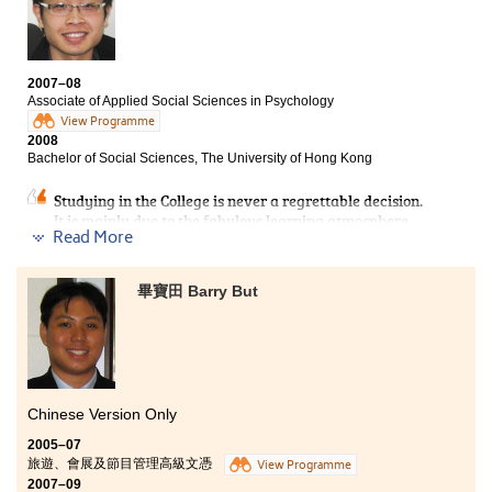
2007–08
Associate of Applied Social Sciences in Psychology
View Programme
2008
Bachelor of Social Sciences, The University of Hong Kong
Studying in the College is never a regrettable decision.
It is mainly due to the fabulous learning atmosphere.
Read More
Most students whom I know show their immense
interests in acquiring self-advancement. Moreover,
professors and lecturers are professional in general
畢寶田 Barry But
and the workload is acceptable. Various means are
provided for airing our opinions and comments which
are often seriously considered. On the grounds of the
above, I have a joyful experience in the College and so I
am glad that I have made such a choice.
Chinese Version Only
2005–07
旅遊、會展及節目管理高級文憑
View Programme
2007–09