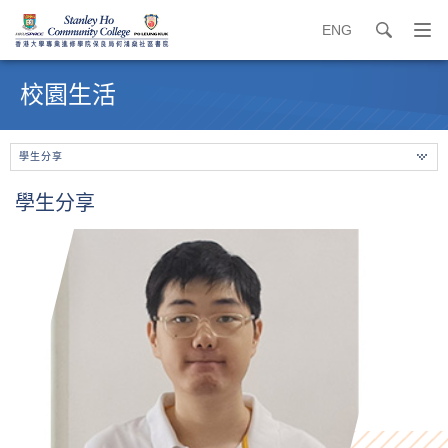
ENG
search
打
開
內
導
容
校園生活
覽
開
選
始
單
學生分享
學生分享