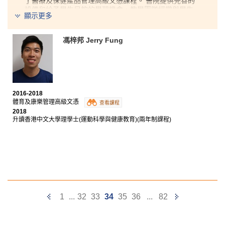
了醫療及保健產品管理高級文憑課程。 書院提供完善的
設備和給予學生足夠的學習機會，教學團隊經常與學生
顯示更多
們溝通，凡事以同學為先。導師教授醫學專業的知識，
包括微生物學、解剖生理學、病理生理學等，為我未來
升學護理學奠定良好的基礎。 書院更提供海外實習機
馮梓邦 Jerry Fung
會，讓同學開闊眼界。 這裡的老師非常熱衷於教學，我
實在感謝他們的幫助和教導，讓我最終實現目標，升讀
香港大學護理學系。
2016-2018
體育及康樂管理高級文憑
查看課程
2018
升讀香港中文大學理學士(運動科學與健康教育)(兩年制課程)
Previous
Next
1
...
32
33
34
35
36
...
82
Page
Page