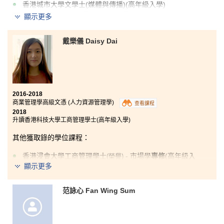
香港城市大學文學士(媒體與傳播)(高年級入學)
顯示更多
香港城市大學工商管理學士(商業營運管理)(高年級入學)
香港理工大學酒店業管理(榮譽)理學士學位(高年級入學)
戴樂儀 Daisy Dai
2016-2018
商業管理學高級文憑 (人力資源管理學)
查看課程
2018
升讀香港科技大學工商管理學士(高年級入學)
其他獲取錄的學位課程：
香港浸會大學工商管理學士
- 市場學
專修
(高年級入
(
榮譽
)
學)
顯示更多
香港城市大學工商管理學士(市場營銷)(高年級入學)
范詠心 Fan Wing Sum
香港理工大學市場學(榮譽)工商管理學士學位(高年級入學)
或許有人會認為修讀副學士只會浪費兩年時間，但我卻
認為是個很好的機會認識自己及發掘個人的興趣，因為