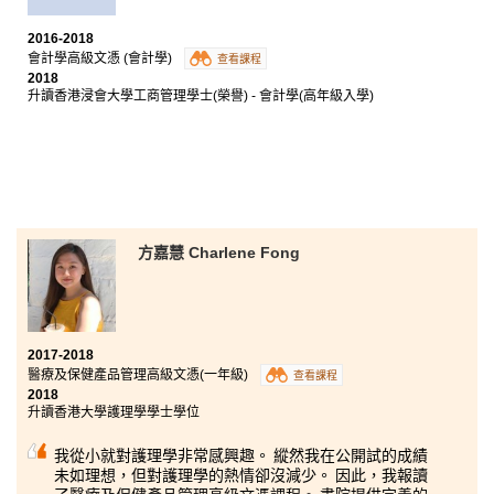
我於書院學習期間最大的收穫就是找到自己的人生目
標。
2016-2018
會計學高級文憑 (會計學)
查看課程
書院提供了良好的學習環境，無論是校長、副校長或老
2018
師們都給予我支持和鼓勵，亦會關心我們的學習進度。
升讀香港浸會大學工商管理學士(榮譽) - 會計學(高年級入學)
而老師的教導和關懷更令我們的關係亦師亦友。輔導主
任提供升學的意見都助我解決很多煩惱，她們經常在我
感到最無助的時候鼓勵我。如果缺少了其中一樣，都不
會成就今天的我。
方嘉慧 Charlene Fong
2017-2018
醫療及保健產品管理高級文憑(一年級)
查看課程
2018
升讀香港大學護理學學士學位
我從小就對護理學非常感興趣。 縱然我在公開試的成績
未如理想，但對護理學的熱情卻沒減少。 因此，我報讀