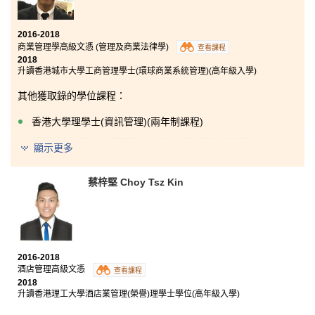
生理學等，為我將來修讀護理學打好基礎。除了在課堂
學習以外，這課程也提供了很多課外活動讓學生參加，
藉以增值自我。 我曾參加了書院舉辦的北京交流團，也
2016-2018
有機會到一個藥物管理中心做實習。這裡的老師對教學
商業管理學高級文憑 (管理及商業法律學)
查看課程
都非常有熱誠，知識廣博。我非常感激他們的幫助及栽
2018
培，我終於能夠實現升讀大學護理學的夢想。
升讀香港城市大學工商管理學士(環球商業系統管理)(高年級入學)
其他獲取錄的學位課程：
香港大學理學士(資訊管理)(兩年制課程)
香港城市大學工商管理學士(商業分析)(高年級入學)
顯示更多
香港城市大學工商管理學士(商業營運管理)(高年級入學)
蔡梓堅 Choy Tsz Kin
香港城市大學社會科學學士(犯罪學及社會學)(高年級入學)
香港城市大學社會科學學士(亞洲及國際研究)(高年級入學)
香港理工大學市場學(榮譽)工商管理學士學位(高年級入學)
回顧兩年在書院的生活，除了讀書外我亦參加了不同的
2016-2018
書院活動，例如學生大使和韓國經濟及文化考察之旅，
酒店管理高級文憑
查看課程
這兩個活動令我認職到很多不同課程的朋友，擴闊了我
2018
在學校的社交圈子。另外，與外籍同學交談亦幫助了我
升讀香港理工大學酒店業管理(榮譽)理學士學位(高年級入學)
提升英文水平。即使我當年的DSE成績不算理想，但透
過修讀副學位課程，作出改變並成功考進心儀的大學。