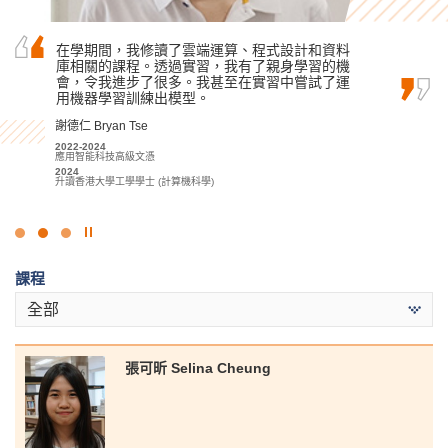
在書院的幫助和鼓勵下，我對旅遊和酒店業產生
在學期間，我修讀了雲端運算、程式設計和資料
當天公開試失利，驅使我入讀這間書院。奮鬥兩
了濃厚的興趣。在書院學到的技能和知識，都將
庫相關的課程。透過實習，我有了親身學習的機
年間，感激我遇見耐心的講師、友愛的戰友。他
令我終身受用。
會，令我進步了很多。我甚至在實習中嘗試了運
們使我在心理學的旅程中獲得不少新知識，亦使
用機器學習訓練出模型。
我的學習旅途不再孤單。這間書院最美的風景大
李海欣 Virginia Lee
概不是玻璃窗外的高樓，而是一班熱心教學和另…
謝德仁 Bryan Tse
2022
基礎專上教育文憑課程
謝海盈 Tse Hoi Ying
2022-2024
2023-2025
應用智能科技高級文憑
2022-2024
旅遊及酒店管理高級文憑
2024
應用社會科學副學士 (心理學)
2025
升讀香港大學工學學士 (計算機科學)
2024
升讀香港理工大學酒店及旅遊管理 (榮譽) 理學士組合課程 (酒店管理)
升讀香港中文大學心理學社會科學學士 (高年級入學)
(高年級入學)
點
擊
課程
停
止
全部
幻
燈
片
張可昕 Selina Cheung