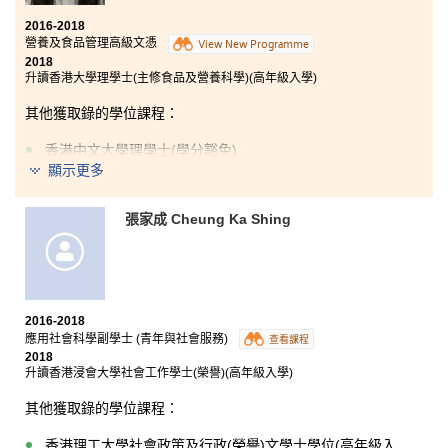
2016-2018
營養及食品管理高級文憑
View New Programme
2018
升讀香港大學理學士(主修食品及營養科學)(高年級入學)
其他獲取錄的學位課程：
香港中文大學理學士(學分豁免)
顯示更多
過去兩年間我遇到不少學業上的困難，幸得書院老師們
的耐心解答，助我獲得好成績，順利升上大學修讀心儀
張家成 Cheung Ka Shing
的科目。另外，書院的學生發展資源中心的輔導主任為
我提供非聯招升學的建議，讓我有充足準備於入學面試
中發揮自如。我的兩年大專生活因著各位朋友及導師們
的支持和鼓勵而完結，我很慶幸自己當初選擇了就讀
HPSHCC。
2016-2018
應用社會科學副學士 (青年與社會服務)
查看課程
2018
升讀香港浸會大學社會工作學士(榮譽)(高年級入學)
其他獲取錄的學位課程：
香港理工大學社會政策及行政(榮譽)文學士學位(高年級入