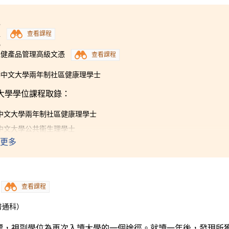
期。文憑試放榜那天，收到成績單後一片空白，不知去向，在沒
3
得到很多瑰寶，也遇上多位伯樂。不論是講師、同學還是輔導主
程
查看課程
也慶幸在書院生涯中，有一班互相幫助的知心同學。書院安排的
5
流團，
有
助我的全人發展。現在，我的夢想成真，成功入讀香港
保健產品管理高級文憑
查看課程
港中文大學兩年制社區健康理學士
大學學位課程取錄：
中文大學兩年制社區健康理學士
中文大學公共衞生理學士
更多
學院健康科學學士（榮譽）主修護理學高年級入學
公開大學測試科學（環境保護）榮譽理學士
，我學習到很多有關醫療及保健產品管理的技能和知識，幫助我
查看課程
此課程還給予我一個實習機會，讓我學以致用。有賴全面而精心
講師，我獲得不同大學的學位課程取錄，向理想邁進。
普通科）
標，視副學位為再次入讀大學的一個途徑。就讀一年後，發現所