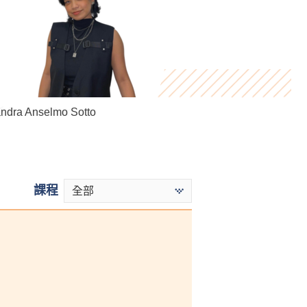
Denise Chan
ndra Anselmo Sotto
ark Chan
課程
全部