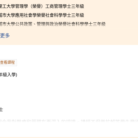
理工大學管理學（榮譽）工商管理學士三年級
城市大學應用社會學榮譽社會科學學士三年級
城市大學公共政策、管理與政治榮譽社會科學學士三年級
更多
高級文憑（管理及心理學）教授商業學及社會科學知識，使同學
院更提供不同學習機會，如遊學團、實習計劃、義務工作、學生
，又能了解社會的運作及人際溝通的技巧。心理學不但有趣，更
種人際困難，連同商業學的專業知識，有助未來的事業發展。
查看課程
年級入學)
士
程令我對醫療和藥理有更深入的認識。講師不但樂於解答學生學
能力，主動提出升學及就業的建議。課程內容涵蓋廣泛，適合不
自己的興趣，並成功於大學繼續修讀理科課程。