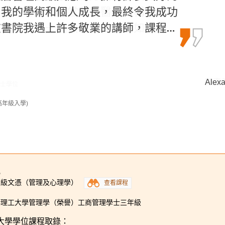
中最好的部分。當我到醫療機構實習
了我的學術和個人成長，最終令我成功
同時獲兩科心儀的學士學位課程：物理
專業人員一同共事，我學懂如何與…
書院我遇上許多敬業的講師，課程…
。
陳嘉希 
Alexa
陳喆 M
學士學位
學士學位
高年級入學)
5
高級文憑（管理及心理學）
查看課程
港理工大學管理學（榮譽）工商管理學士三年級
大學學位課程取錄：