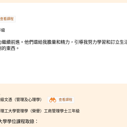
中文大學兩年制性別研究社會科學學士
學士課程之前，我對將來發展沒有明確的方向。但現在，我不只
理想努力邁進。過程中，書院的講師及輔導主任擔當了重要的角
查看課程
專業，又富有教育熱誠，對學生的關懷，無容置疑。我慶幸當初
年級
力繼續前進。他們還給我膽量和精力，引導我努力學習和訂立生
到的東西。
5
高級文憑（管理及心理學）
查看課程
港理工大學管理學（榮譽）工商管理學士三年級
大學學位課程取錄：