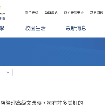
電子表格
學員網站
惡劣天氣安排
常見問題
學
校園生活
最新消息
傳授他們在復康治療方面的專業知識，
酒店管理高級文憑時，擁有許多美好的
和體驗學習，為我未來從事醫療保健事