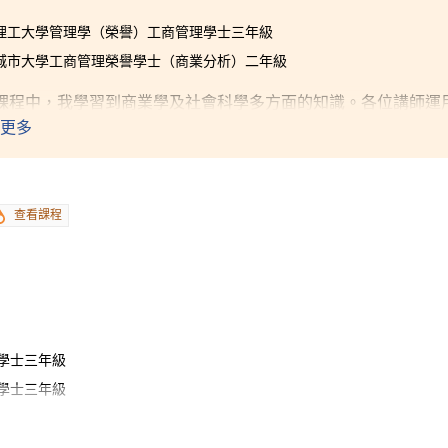
理工大學管理學（榮譽）工商管理學士三年級
城市大學工商管理榮譽學士（商業分析）二年級
課程中，我學習到商業學及社會科學多方面的知識。各位講師運
同學更容易理解。我除了對管理和心理學有更深入的認識外，亦
更多
標。
查看課程
學士三年級
學士三年級
治榮譽社會科學學士三年級
科學學士