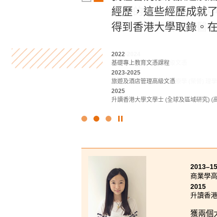
他們的指導是我學習
經歷，這些經歷成就
業鋪路。我很高興能
時，透過與資深的醫療
得到香港大學取錄。在
治療和職業治療錄取
2022-2024
2022
2023-2025
應用健康及康復護理高級文憑
基礎專上教育文憑課程
應用健康及康復護理高級文憑
2024
2023-2025
2025
升讀香港理工大學職業治療學 (榮譽) 理
旅遊及酒店管理高級文憑
升讀香港理工大學物理治療學 (榮譽) 理
2025
升讀香港大學文學士 (全球及區域研究) (
點
擊
停
止
幻
2013–1
燈
商業學
片
2015
升讀香
獲兩個