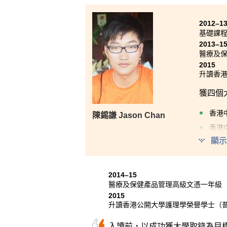
「這兩年的學習生涯真的超乎預
2012–1
了這間書院。令我喜出望外的是
基礎課
上困難時，悉心關顧及指導；我
2013–1
務經驗，如學生大使及柬埔寨交
醫療及
2015
升讀香
獲四個
香港
陳錫謙 Jason Chan
香港
顯示
東華
香港
2014–15
這兩年
醫療及保健產品管理高級文憑一年級
另外，
2015
指導的
升讀香港公開大學護理學榮譽學士（
入讀前，以成功獲大學取錄為目