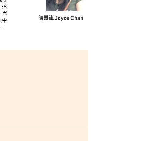
，透
，盡
陳慧津 Joyce Chan
與中
熟，