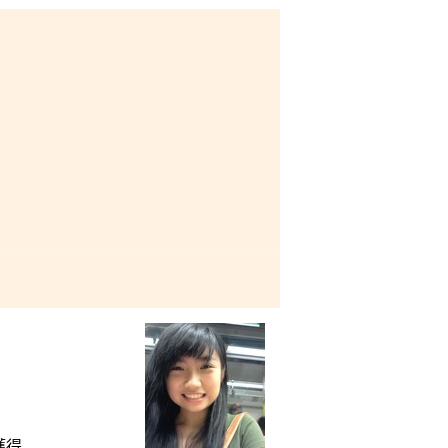
有計劃下入讀
任，總在我遇
交流活動及服
大學！」
日後在藥劑或護理方面發展。
設計的課程，以及專業又悉心
獲得