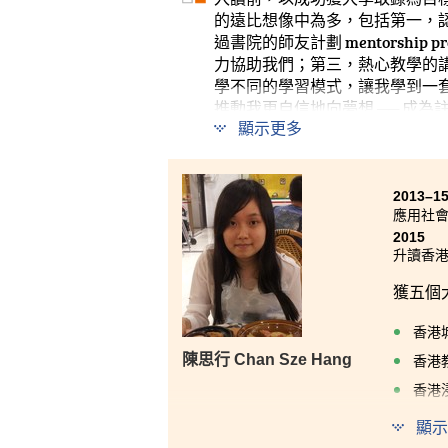
的遠比想像中為多，包括第一，
過書院的師友計劃 mentorshi
力協助我們；第三，熱心教學的
學不同的學習模式，讓我學到一套
推動我更自信地向夢想 ── 成為
顯示更多
2013–1
應用社
2015
升讀香
獲五個
香港
陳思行 Chan Sze Hang
香港
香港
香港
顯示