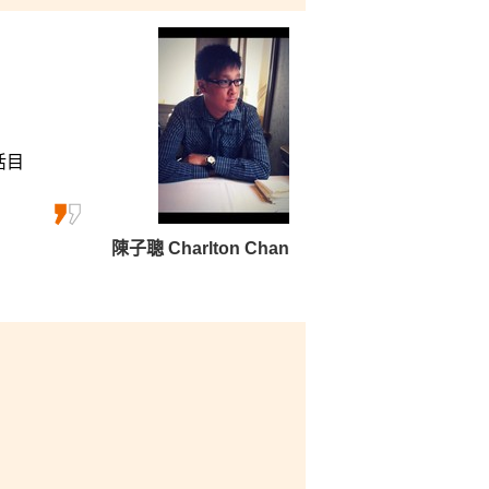
找到自己的興趣，更確立了目
色，給予我很多支持及協助。
報讀了這書院。
活目
陳子聰 Charlton Chan