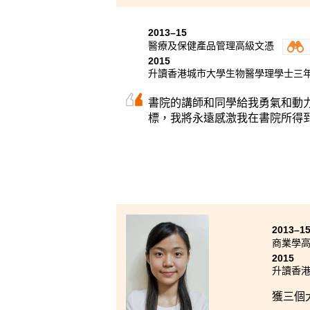
香港
入讀副
2013–15
標，向
醫療及保健產品管理高級文憑
他們既
2015
升讀香港城市大學生物醫學理學士三
書院的講師和同學給我勇氣和動
標，我將永遠感激我在書院所得
2013–1
商業學
2015
升讀香
獲三個