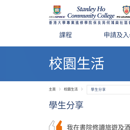
課程
申請及入
內
容
校園生活
開
始
主頁
校園生活
學生分享
學生分享
書院的課程講師經常
我在書院修讀旅遊及
書院的實務課程內容