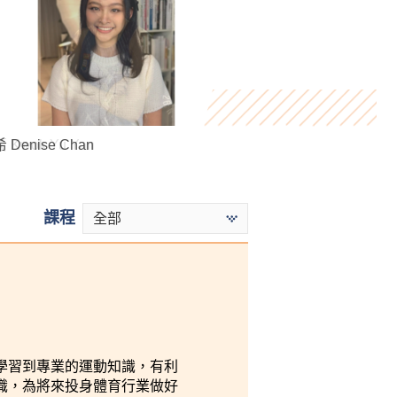
Denise Chan
Kwok Yu Yan
Virginia Lee
課程
全部
學習到專業的運動知識，有利
識，為將來投身體育行業做好