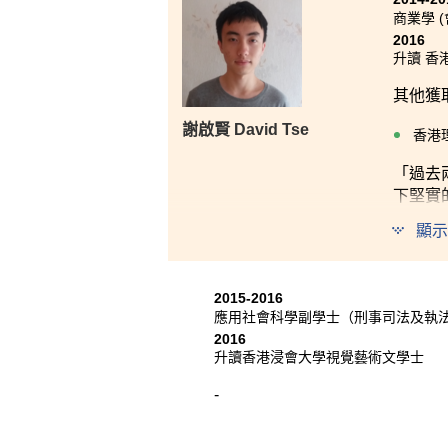
商業學 
2016
升讀 香
其他獲
謝啟賢 David Tse
香港
「過去
下堅實
顯示
2015-2016
應用社會科學副學士（刑事司法及執
2016
升讀香港浸會大學視覺藝術文學士
-