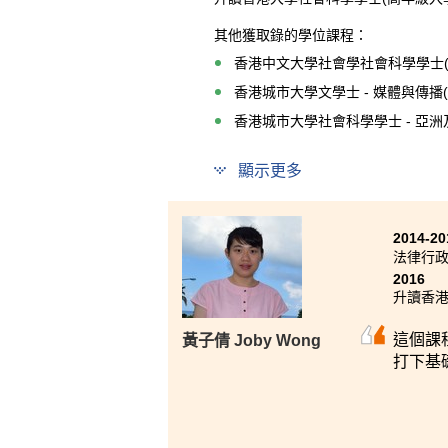
其他獲取錄的學位課程：
香港中文大學社會學社會科學學士(
香港城市大學文學士 - 媒體與傳播
香港城市大學社會科學學士 - 亞洲
顯示更多
兩年前，「副學士」於我而言是
「心態決定一切」，並領悟到「
2014-20
馬，焉知非福」，自己反而感到
法律行
的成果。自怨自艾，徒然浪費時
2016
升讀香港
這個課
黃子倩 Joby Wong
打下基