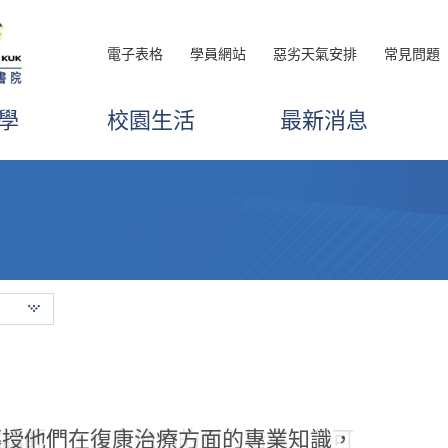
電子表格
學員網站
惡劣天氣安排
常見問題
學
校園生活
最新消息
傳授他們在復康治療方面的專業知識，
院講師們，沒有他們的耐心指導，我可
下，我對旅遊和酒店業產生了濃厚的興