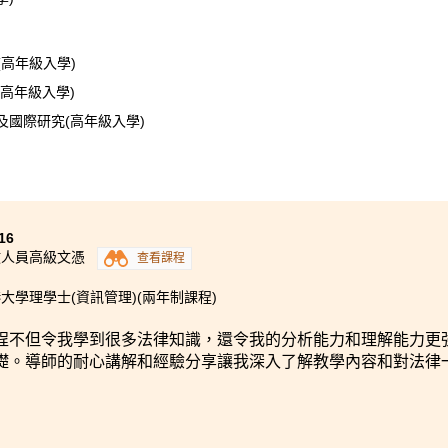
高年級入學)
(高年級入學)
及國際研究(高年級入學)
一個沉重的包袱，我埋怨過亦不忿過；然而兩年後，我體驗到什
設定明確目標」十分重要。回想這兩年的學習生活，真是「塞翁
16
慶幸。這兩年間，我看到了自己的成長與改變，更看到了自己努
政人員高級文憑
查看課程
間，不如積極看待，讓自己在新環境中學習和成長。
大學理學士(資訊管理)(兩年制課程)
程不但令我學到很多法律知識，還令我的分析能力和理解能力更
礎。導師的耐心講解和經驗分享讓我深入了解教學內容和對法律