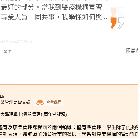
中最好的部分。當我到醫療機構實習
績。
能和知識，都將令我終身受用。
專業人員一同共事，我學懂如何與…
教育) (兩年制課程)
陳嘉希 
郭如茵 
李海欣 
學士學位
理學士組合課程 (酒店管理) (高年級入學)
16
康樂管理高級文憑
查看課程
大學理學士(資訊管理)(兩年制課程)
體育及康樂管理課程涵蓋兩個領域：體育與管理，學生除了能夠
運動表現，還能瞭解體育行業的發展，學習到專業機構的管理知