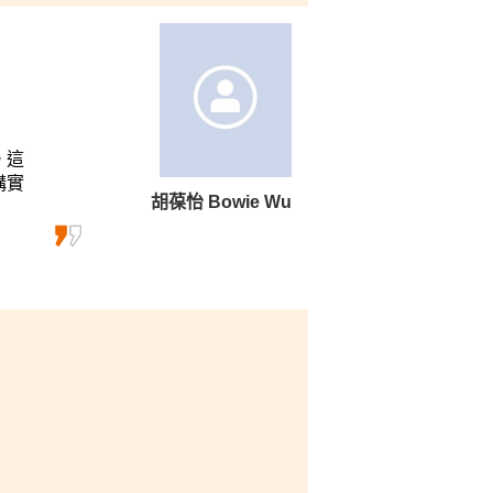
。這
構實
胡葆怡 Bowie Wu