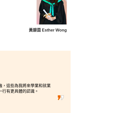
黃碧茵 Esther Wong
麼為
失
力後
強，這些為我將來學業和就業
一行有更具體的認識。