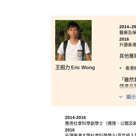
2014–2
醫療及
2016
升讀香港
其他
獲
王招力 Eric Wong
香港
「雖然
健產品
但接觸
顯示
用心教
及感恩
2014-2016
應用社會科學副學士（傳理、公關及
2016
升讀香港大學社會科學學士(高年級入