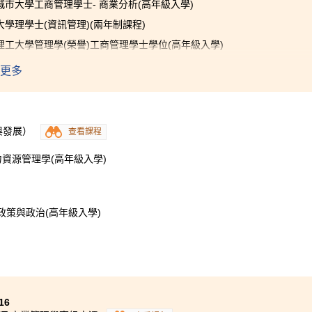
城市大學工商管理學士- 商業分析(高年級入學)
大學理學士(資訊管理)(兩年制課程)
理工大學管理學(榮譽)工商管理學士學位(高年級入學)
浸會大學工商管理學士
- 應用經濟學專修(高年級入學)
(
榮譽
)
更多
的書院學習生活中，商業學高級文憑(管理學) 大大加深了我對商
教導下，配合我們參與不同的課堂專題研習，不但鞏固管理學的
我能做好準備，入讀大學。再者，書院為我們提供了很多與課程
與發展）
查看課程
讓我們能應用所學的知識。我慶幸得到講師和學生輔導主任的支
力資源管理學(高年級入學)
政策與政治(高年級入學)
16