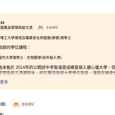
016
保健產品管理高級文憑
查看課程
理工大學環境及職業安全與健康(榮譽)理學士
取錄
的
學位課程：
城市大學理學士 - 生物醫學(高年級入學)
我未能於
2014年的公開試中考取滿意成績直接入讀心儀大學，但
管理高級文憑課程後，終於獲得兩個大學學位取錄
，讓我有機會
到不同的醫療及生物上的知識，我還認識了一班志同道合的好朋
更多
學。事實上，這個課程的升學出路十分廣，如果你對於醫療的行
能夠成為此課程的學生。
」
新聞）
查看課程
學)