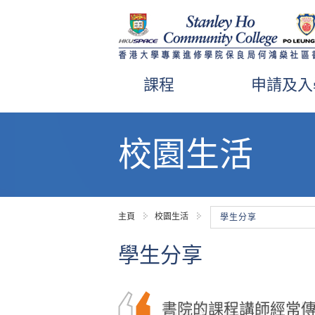
課程
申請及入
內
容
校園生活
開
始
主頁
校園生活
學生分享
學生分享
書院的課程講師經常
我要衷心感謝所有書
在書院的幫助和鼓勵