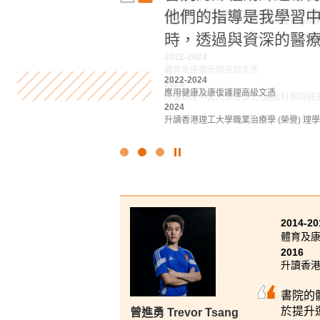
他們的指導是我學習
能無法獲得滿意的成
趣。在書院學到的技
時，透過與資深的醫療
2022-2024
2022
體育及康樂管理高級文憑
基礎專上教育文憑課程
2022-2024
2024
2023-2025
應用健康及康復護理高級文憑
升讀香港中文大學理學士 (運動科學與健康
旅遊及酒店管理高級文憑
2024
2025
升讀香港理工大學職業治療學 (榮譽) 理
升讀香港理工大學酒店及旅遊管理 (榮譽) 
點
擊
停
止
幻
2014-20
燈
體育及
片
2016
升讀香港
書院的
於提升
曾進勇 Trevor Tsang