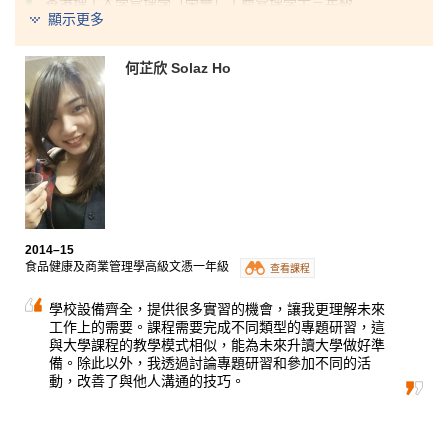
香港理工大學管理學（榮譽）工商管理學士三年級
顯示更多
香港浸會大學工商管理學士（榮譽）— 市場學主修三年級
在兩年前的公開考試中，我的成績未如理想，但我沒有
何芷欣 Solaz Ho
放棄，選擇報讀商業學高級文憑（管理學）課程。我很
享受在書院的學習生活，因為我學懂了勇敢面對逆境、
更明白失敗了也要重新站起來。兩年的大專生涯，我參
與了不同的課堂和專題研究，從中獲得了小組工作的經
驗和知識，還認識了一群合作無間的好伙伴，令彼此更
享受和樂於投入學習。當你能享受其中時，獲得的必定
比你預期的還多。
2014–15
食品健康及商業管理學高級文憑一年級
查看課程
學校設備齊全，提供很多實習的機會，讓我更理解未來
工作上的需要。課程需要完成不同類型的專題研習，這
與大學課程的教學模式相似，能為未來升讀大學做好準
備。除此以外，我透過討論專題研習和參加不同的活
動，改善了與他人溝通的技巧。