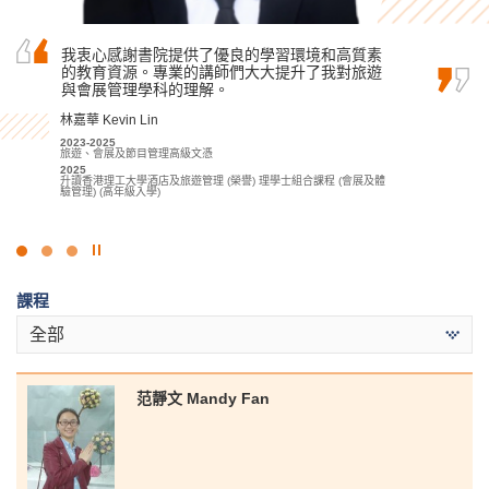
我衷心感謝書院提供了優良的學習環境和高質素
在學期間，我修讀了雲端運算、程式設計和資料
在書院兩年學習期間，我獲得了醫療及保健領域
的教育資源。專業的講師們大大提升了我對旅遊
庫相關的課程。透過實習，我有了親身學習的機
的基礎知識。除了基礎課堂學習外，我們亦有許
與會展管理學科的理解。
會，令我進步了很多。我甚至在實習中嘗試了運
多實踐機會，加上不同的課堂實驗，幫助我裝備
用機器學習訓練出模型。
成為醫療專業人員必備的技能，這些學習活動對
林嘉華 Kevin Lin
我未來的學業或職業生涯都起著關鍵作用。
謝德仁 Bryan Tse
2023-2025
旅遊、會展及節目管理高級文憑
何日喬 Ho Yat Kiu
2022-2024
2025
應用智能科技高級文憑
2023-2025
升讀香港理工大學酒店及旅遊管理 (榮譽) 理學士組合課程 (會展及體
2024
醫療及保健產品管理高級文憑
驗管理) (高年級入學)
升讀香港大學工學學士 (計算機科學)
2025
升讀香港大學護理學學士
點
擊
課程
停
止
全部
幻
燈
片
范靜文 Mandy Fan