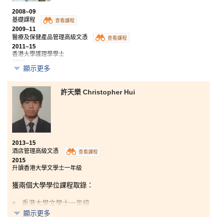
2008–09
在入讀書院前，我認為修讀副學士課程是一條很艱苦的
基礎課程
查看課程
路。然而，這兩年的路並不難走。書院設施完善，老師
2009–11
及職員對工作具熱誠，讓我明白到一個良好的學習環境
醫療及保健產品管理高級文憑
查看課程
可以幫助學生克服壓力和障礙。縱觀兩年，我培養了團
2011–15
隊的領導能力和提升了人際溝通能力，對日後的學業和
香港大學護理學學士
工作更有把握。
2015
顯示更多
現職註冊護士
記得收到會考成績那的一天，我感到非常沮喪。但憑著
許天樂 Christopher Hui
要成為註冊護士的決心，我報讀了醫療及保健產品管理
高級文憑課程。入讀這個課程讓我認識到解剖生理學、
微生物學、藥物使用及藥理學等從未接觸過的專修科
目，使我對護理學的興趣與日俱增。這個精心設計的課
程涵蓋多個不同範疇的知識，為同學提供專業培訓，對
同學日後升讀大學及投身醫療及保健產品行業極有幫
2013–15
助。
酒店管理高級文憑
查看課程
2015
升讀香港大學文學士一年級
獲兩個大學學位課程取錄：
香港大學文學士一年級
顯示更多