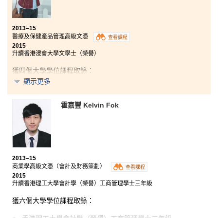
2013–15
醫療及保健產品管理高級文憑
查看課程
2015
升讀香港浸會大學文學士（榮譽）
獲四個大學學位課程取錄：
顯示更多
香港城市大學翻譯及傳譯榮譽文學士三年級
香港浸會大學文學士（榮譽）
霍嘉豐 Kelvin Fok
香港理工大學精神健康護理學（榮譽）理學士
香港中文大學兩年制社區健康理學士
醫療及保健產品管理高級文憑課程不但教授藥物知識和
配藥技巧，更提供寶貴和獨特的學習經驗。藉著完成以
2013–15
多方面有趣的醫學內容為主題的報告，我的寫作技巧有
商業學高級文憑（會計及財務策劃）
查看課程
所提升。另外，書院安排各種課外活動，包括社區服務
2015
升讀香港理工大學會計學（榮譽）工商管理學士三年級
團、遊學團、參觀老人院和到與課程相關的機構實習，
幫助我們全面發展潛能。我很感激所有講師的悉心指
獲六個大學學位課程取錄：
導，加上同學互相扶持，我渡過了愉快而有意義的校園
生活。