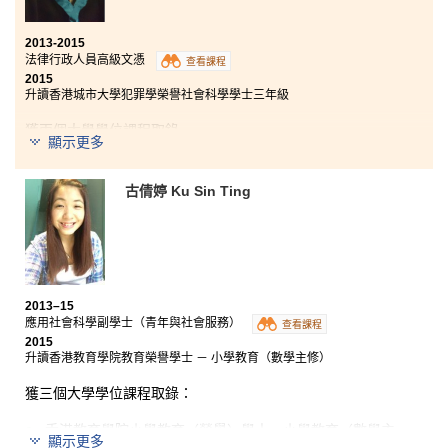
2013-2015
法律行政人員高級文憑
查看課程
2015
升讀香港城市大學犯罪學榮譽社會科學學士三年級
獲兩個大學學位課程取錄
顯示更多
香港城市大學犯罪學榮譽社會科學學士三年級
古倩婷 Ku Sin Ting
香港城市大學亞洲及國際研究榮譽社會科學學士三年級
這個課程讓我學習到豐富的法律原則和法律實務專業知
識，令我對犯罪學及從事法律學相關職業產生興趣。課
程內的法律學科單元如刑事法、侵權法和民事訴訟程序
等，增強我的分析能力和擴闊我對香港法律的理解。課
程對我繼續升讀大學課程有莫大禆益。
2013–15
應用社會科學副學士（青年與社會服務）
查看課程
2015
升讀香港教育學院教育榮譽學士 － 小學教育（數學主修）
獲三個大學學位課程取錄：
香港教育學院小學教育（榮譽）學士－小學教育（數學主
顯示更多
修）