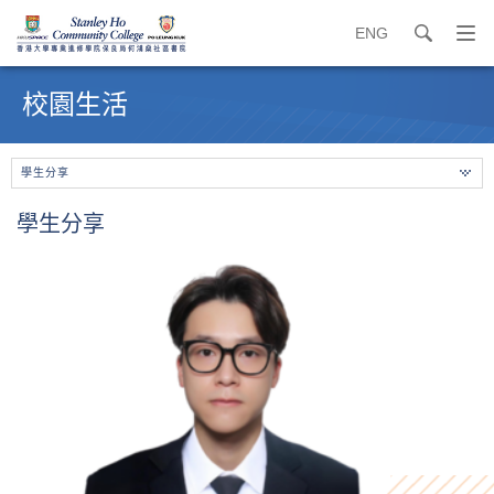
ENG
search
打
開
內
導
容
校園生活
覽
開
選
始
單
學生分享
學生分享