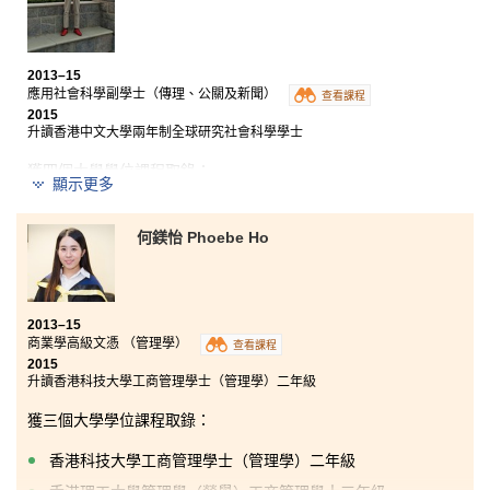
知識。此外，我善用課餘時間，在兩間大型物業管理公
司實習及兼職，不僅能夠將建築物管理條例及大廈公契
的知識應用在工作上，更令我確定以物業管理作為升學
及就業的目標。衷心感謝書院講師在學業及事業規劃上
2013–15
給予我的幫助和意見。
應用社會科學副學士（傳理、公關及新聞）
查看課程
2015
升讀香港中文大學兩年制全球研究社會科學學士
獲四個大學學位課程取錄：
顯示更多
香港中文大學兩年制全球研究社會科學學士
何鎂怡 Phoebe Ho
香港浸會大學傳理學社會科學學士（榮譽）— 中國新聞主
修三年級
香港理工大學社會政策及行政（榮譽）文學士
香港教育學院全球及環境研究榮譽社會科學學士三年級
2013–15
商業學高級文憑 （管理學）
查看課程
兩年的副學士學習生涯，學習到社會科學的基礎及傳理
2015
升讀香港科技大學工商管理學士（管理學）二年級
相關的專科知識，升學時方向更明確。此外，書院又提
供不同的機會，讓學生在課餘時間充份發揮所長。我參
獲三個大學學位課程取錄：
加了書院的義工服務團，並獲選為學生大使，提升了領
導才能和人際溝通技巧，待人處事更見成熟。
香港科技大學工商管理學士
（管理學）
二年級