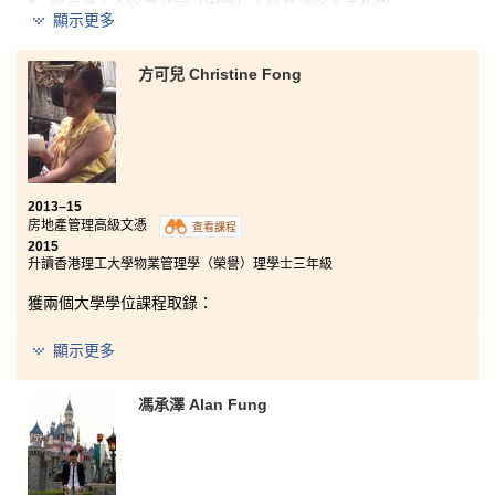
香港理工大學會計學（榮譽）工商管理學士三年級
顯示更多
香港大學兩年制資訊管理理學士二年級
香港城市大學工商管理榮譽學士（環球商業系統管理）二
方可兒 Christine Fong
年級
香港城市大學工商管理榮譽學士（人力資源管理）二年級
香港城市大學亞洲及國際研究榮譽社會科學學士三年級
香港城市大學公共政策、管理與政治榮譽社會科學學士二
年級
2013–15
房地產管理高級文憑
查看課程
從課程中學習到的知識，讓我對商業環境有更深入的了
2015
解，也使我對工商管理更有興趣。講師及發展資源中心
升讀香港理工大學物業管理學（榮譽）理學士三年級
的輔導主任樂於提供各種意見及協助，對升學有很大幫
助。
獲兩個大學學位課程取錄：
香港理工大學物業管理學（榮譽）理學士三年級
顯示更多
香港城市大學公共政策、管理與政治榮譽社會科學學士二
年級
馮承澤 Alan Fung
身為由社會重返校園的學生，我十分珍惜能夠重拾書本
的機會。入讀前對房地產管理的認識只屬皮毛，兩年間
卻從多元化的學習模式，進一步了解行業運作的理論與