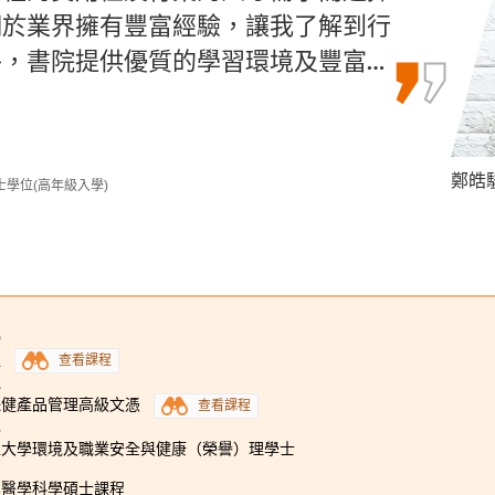
們於業界擁有豐富經驗，讓我了解到行
躍的學術氣氛和出色的講座內容激發我
了親身學習的機會，令我進步了很多。
，書院提供優質的學習環境及豐富…
及運動管理的熱情和興趣，讓我對…
了運用機器學習訓練出模型。
鄭皓駿 
文朗謙
謝德仁 
學位(高年級入學)
士 (高年級入學)
9
程
查看課程
1
保健產品管理高級文憑
查看課程
3
工大學環境及職業安全與健康（榮譽）理學士
學醫學科學碩士課程