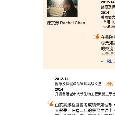
企業設立危害分析重要管制點(H
2012-14
醫療及
些小組作業除了培養了與組員之
2014
工作有莫大幫助。兩年書院的校
獲兩個
誼，也認識了一班知心及經常為
- 香港
陳宗妤 Rachel Chan
- 香港
在書院
專業知
的交流
為我提
顯示
2012-14
醫療及保健產品管理高級文憑
2014
升讀香港城市大學生物工程榮譽工學
由於高級程度會考成績未如理想
大學夢。在這二年的學習生涯中