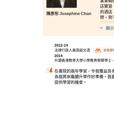
富實戰
店實習
的酒店
陳彥彤 Josephine Chan
間，我
資料更
顯示
己，為
2012-14
法律行政人員高級文憑
查看課
2014
升讀香港教育大學小學教育榮譽學士 
在書院的兩年學習，令我獲益良
為我將來繼續升學作好準備。我
提供學習的機會。