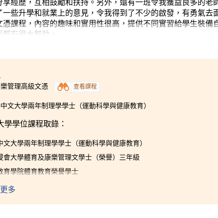
分享經歷，互相鼓勵和扶持。另外，還有一班令我獲益良多的老
了一些升學和就業上的意見，令我得到了不少的啟發，有勇氣去
文憑課程，內容的趣味和實用性很高，提供不同實習給學生裝備
面都有很大幫助。
4
康樂管理高級文憑
查看課程
港中文大學兩年制理學學士（運動科學與健康教育）
大學學位課程取錄：
中文大學兩年制理學學士（運動科學與健康教育）
浸會大學體育及康樂管理文學士（榮譽）三年級
教育學院體育教育榮譽學士
更多
HCC 給我入讀大學的第二次機會。書院 的講師給我最好的學習經
行業的知識外，課程還提供實習機會，讓我們實踐所學，有利將來
學生能專注於學習。我相信這兩年 學到的知識可以助我適應大學