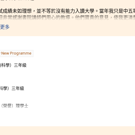
試成績未如理想，並不等於沒有能力入讀大學。當年我只是中五
但非常感謝書院講師們用心的教導。他們寶貴的意見，使我更清
努力爭取好成績。另外，不論繼續升學或投入社會工作，懂得與
更多
參與了很多書院舉辦的活動，如學生大使和工作人員，而自已的
只要同學具有清晰目標、努力讀書，大學之門將會打開。
w New Programme
養科學）三年級
科學）三年級
（榮譽）理學士
因應學生的能力，由淺入深的教授營養相關的科學知識。書院在
鞏固我們的科學根基，以應付日後會學到較深奧的生物化學和營
書本上的知識，亦著重知識的運用，例如我們要在小組作業中為