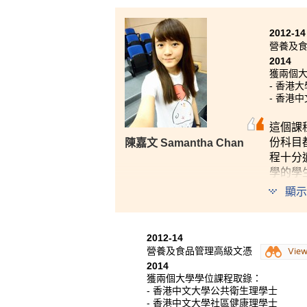
2012-14
營養及
2014
獲兩個
- 香港
- 香港
這個課
份科目
陳嘉文 Samantha Chan
程十分
學的學
你願意
顯示
2012-14
營養及食品管理高級文憑
Vie
2014
獲兩個大學學位課程取錄：
- 香港中文大學公共衛生理學士
- 香港中文大學社區健康理學士