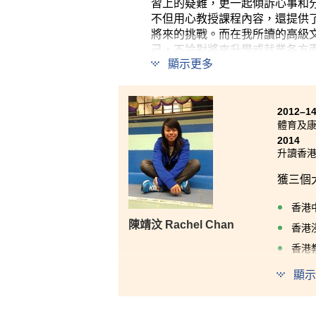
習上的疑難，更一起傾訴心事和
不但用心教授課程內容，還提供
將來的挑戰。而在我所讀的高級
己，不論對將來升學或就業各方
顯示更多
2012–1
體育及
2014
升讀香
獲三個
香港
陳靖汶 Rachel Chan
香港
香港
顯示
HPS
及康樂
備，讓