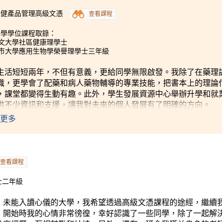
ACCP)，有系統地分析他們潛在的食安風險及作相應的防範措施
保健產品管理高級文憑
查看課程
間的協作能力，亦提升了我們邏輯的思維和解難能力，對日後升
園生活中，我過得非常充實，除了與講師建立了如朋友般深厚的
大學學位課程取錄：
我打氣的學習夥伴。
中文大學社區健康理學士
城市大學應用生物學榮譽理學士三年級
生活短短兩年，不但有意義，更給同學無限啟發。我除了在藥理
識，更學會了配藥和病人藥物輔導的專業技能，把書本上的理論
，課堂都變得生動有趣。此外，學生發展資源中心舉辦升學和就
供不少資訊和支援，讓我對未來的個人發展有了明確的方向。
更多
查看課程
士二年級
，未能入讀心儀的大學，我希望透過高級文憑課程的途經，繼續
，開始時我的心情非常徬徨，幸好認識了一些同學，除了一起解