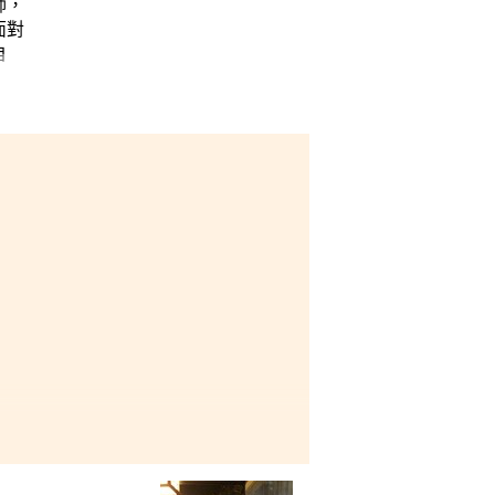
師，
面對
自
歷，助我解決困難。除了在體育
發展。此外，書院 設施完
生活。