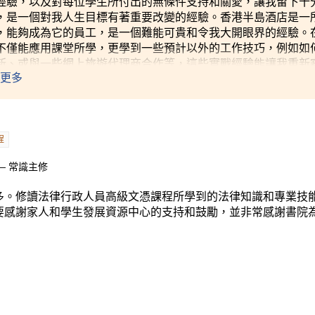
經驗，以及對每位學生所付出的無條件支持和關愛，讓我留下十
，是一個對我人生目標有著重要改變的經驗。香港半島酒店是一
，能夠成為它的員工，是一個難能可貴和令我大開眼界的經驗。
不僅能應用課堂所學，更學到一些預計以外的工作技巧，例如如
新、或與一些網上旅遊代理商合作等，這些實戰經驗能讓我重新
更多
未來工作發展打下穩固的基礎。
程
— 常識主修
多。修讀法律行政人員高級文憑課程所學到的法律知識和專業技
要感謝家人和學生發展資源中心的支持和鼓勵，並非常感謝書院