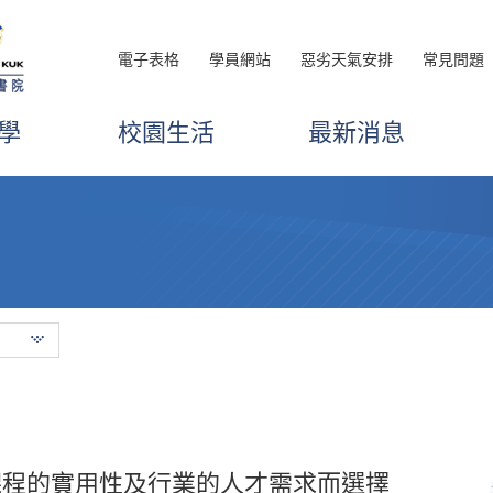
電子表格
學員網站
惡劣天氣安排
常見問題
學
校園生活
最新消息
課程的實用性及行業的人才需求而選擇
活既充實又有趣，專業講師在課堂上多
雲端運算、程式設計和資料庫相關的課