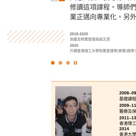
修讀這項課程。導師
樣化的講解、校園活
程。透過實習，我有
業正邁向專業化。另外
對運動教育、運動科學
我甚至在實習中嘗試
2018-2020
2023-2025
2022-2024
測量及物業管理高級文憑
運動教練學及運動表現高級文憑
應用智能科技高級文憑
2020
2025
2024
升讀香港理工大學物業管理學(榮譽)理學士
升讀香港教育大學運動科學及教練榮譽理學
升讀香港大學工學學士 (計算機科學)
點
擊
停
止
幻
2008–0
燈
基礎課
片
2009–1
醫療及
2011–1
香港理
2014
香港大