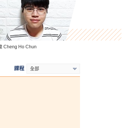
Cheng Ho Chun
 Andy Man
Bryan Tse
課程
全部