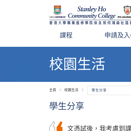
課程
申請及入
內
容
校園生活
開
始
主頁
校園生活
學生分享
學生分享
文憑試後，我考慮到
在書院的兩年學習生
在學期間，我修讀了