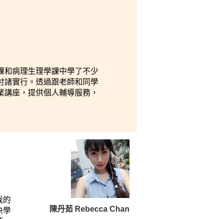
。這
學及
友
課和病理生理學課中學了不少
付諸實行。透過跟老師和同學
業講座，提供個人輔導服務，
我的
決學
陳丹茹 Rebecca Chan