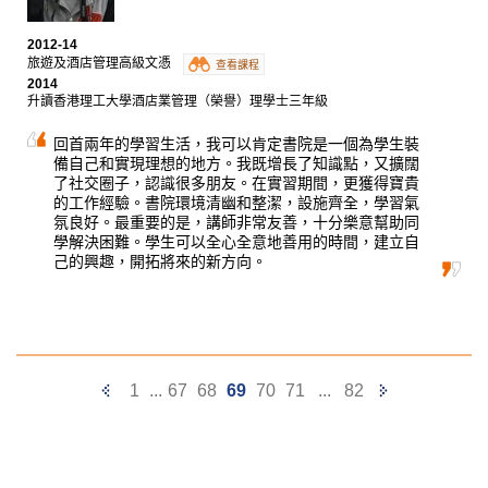
管理大型項目的實用知識。我曾獲派到專業旅運作三個
月的暑期實習，令我更了解旅行社的運作，增加對這個
2012-14
行業的興趣。
旅遊及酒店管理高級文憑
查看課程
2014
升讀香港理工大學酒店業管理（榮譽）理學士三年級
回首兩年的學習生活，我可以肯定書院是一個為學生裝
備自己和實現理想的地方。我既增長了知識點，又擴闊
了社交圈子，認識很多朋友。在實習期間，更獲得寶貴
的工作經驗。書院環境清幽和整潔，設施齊全，學習氣
氛良好。最重要的是，講師非常友善，十分樂意幫助同
學解決困難。學生可以全心全意地善用的時間，建立自
己的興趣，開拓將來的新方向。
Previous
Next
1
...
67
68
69
70
71
...
82
Page
Page