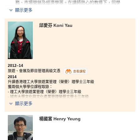
務、市場營銷及經濟學等。在講師熱心的教導下，同學
們都發奮向上，為書院營造了一個愉快的學習環境。此
顯示更多
外，書院不時舉辦一些升學講座、會計比賽、實習計劃
和遊學團，不但提供有用的資訊，更創造不少寶貴的學
習經歷。升學輔導主任亦十分積極為我提供建議和升學
邱愛芬 Koni Yau
方向，讓我能時刻做好準備，應付新的挑戰。兩年來的
努力讓我明白到，永遠不要低估自己的能力，前途是掌
握於自己的手中。
2012–14
旅遊、會展及節目管理高級文憑
查看課程
2014
升讀香港理工大學旅遊業管理（榮譽）理學士三年級
獲兩個大學學位課程取錄：
- 理工大學旅遊業管理（榮譽）理學士三年級
- 城市大學文化與文化產業管理榮譽文學士三年級
顯示更多
經驗豐富的講師除了教授旅遊有關的理論知識，亦會邀
請行內不同的專業人士，分享行業的發展情況。另外，
楊國富 Henry Yeung
講師們亦會盡力協助同學的學習，甚至引導同學規劃未
來。課程亦給予許多不同類型的實習機會，例如參與香
港國際七人欖球賽的工作和旅行社暑期實習等，擴闊視
野，更深入了解旅遊及會展管理業的性質，學習策劃及