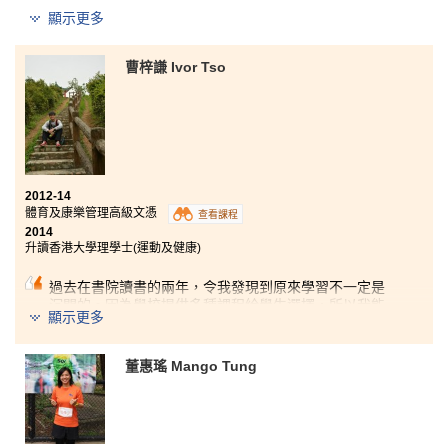
顯示更多
香港大學文學士
香港理工大學管理學（榮譽）工商管理學士三年級
曹梓謙 Ivor Tso
香港城市大學工商管理榮譽學士（人力資源管理）二年級
香港城市大學亞洲及國際研究榮譽社會科學學士三年級
香港浸會大學工商管理學士（榮譽）-- 環球與中國商貿學
主修三年級
這兩年，實在是很難忘的經驗。透過課堂和專題研習，
2012-14
我學習到有關學科的不同專業知識，同時亦訓練了我與
體育及康樂管理高級文憑
查看課程
別人的溝通及合作技巧。另一方面，書院內的講師及學
2014
生輔導主任更為同學的升學出路提供了很多寶貴意見，
升讀香港大學理學士(運動及健康)
讓我們最終都能夠達成自己的夢想，進入大學，這一切
都是超乎我所想像的。書院讓我知道，只要肯努力，夢
過去在書院讀書的兩年，令我發現到原來學習不一定是
想一定可以成真。
沉悶的。因為學校提供多種課程給學生選擇，所以我能
顯示更多
根據自己的興趣去學習，令學習事半功倍。講師教學良
好，使我學到很多運動及康樂管理相關的專業知識和技
能。這裡的學習模式與大學相似，令同學更加容易適應
董惠瑤 Mango Tung
未將來在大學的生活。此外，講師會告知我們一些行內
獨有的營運模式和架構，有利於我們在這行業裡發展所
長。與此同時，書院亦為同學提供了多種實習的機會，
為同學的未來奠下基石。最後，很感謝書院在這兩年間