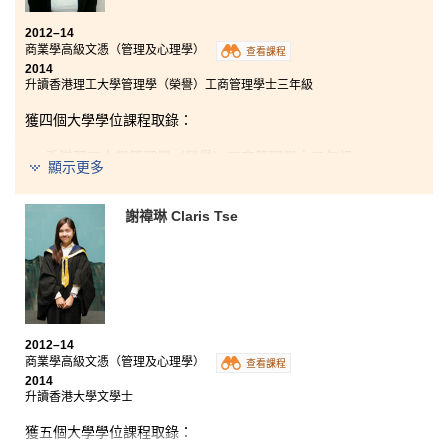
2012–14
商業學高級文憑（管理及心理學）
查看課程
2014
升讀香港理工大學管理學（榮譽）工商管理學士三年級
獲四個大學學位課程取錄：
香港理工大學管理學（榮譽）工商管理學士三年級
顯示更多
香港城市大學工商管理榮譽學士（商業營運管理）二年級
香港城市大學公共政策、管理與政治榮譽社會科學學士二
謝禕琳 Claris Tse
年級
香港浸會大學工商管理學士（榮譽）-- 環球與中國商貿學
主修三年級
書院優良的學習環境，我能好好裝備自己，牢牢握緊得
來不易的機會。獨特的課程設計，不但使我吸收多個範
2012–14
疇的商業知識，更教曉我心理因素對管理決策的重要
商業學高級文憑（管理及心理學）
查看課程
性。此外，書院的學習模式亦有助我的個人成長，例如
2014
從繁忙的功課中，學會如何管理時間、在小組研習中訓
升讀香港大學文學士
練了溝通技巧，以及在各科的匯報中鍛鍊了自信和應變
能力等。
獲五個大學學位課程取錄：