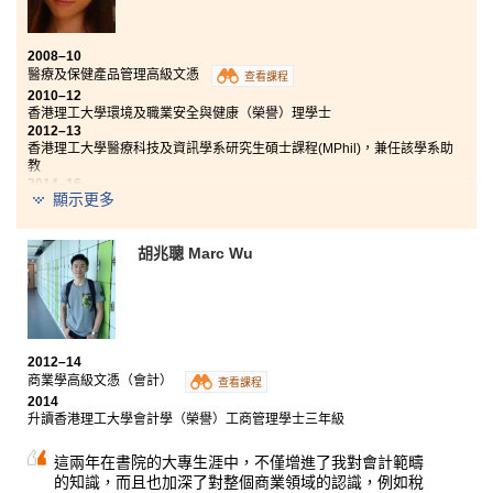
2008–10
醫療及保健產品管理高級文憑
查看課程
2010–12
香港理工大學環境及職業安全與健康（榮譽）理學士
2012–13
香港理工大學醫療科技及資訊學系研究生碩士課程(MPhil)，兼任該學系助
教
2014–16
顯示更多
香港理工大學醫療科技及資訊學系博士課程(Doctor of Philosophy, PhD)
2018
於本地大專院校任教
胡兆聰 Marc Wu
「講師十分用心教學，經常分享他們在業界工作的經驗，有趣之
餘，亦讓我獲益不淺。課程內容十分實用，有助同學升學或就
業。除了書本上的知識外，書院還提供不少寶貴的實習機會。暑
假期間，我曾到一間具規模的醫療及保健產品公司進行實習，讓
我了解業界的工作情況，非常有用。」兩年的高級文憑課程，不
2012–14
單給予我入讀大學的機會，而在書院學習到的知識，加上從工作
商業學高級文憑（會計）
查看課程
實習中得到的經驗，讓我更容易適應大學生活，學習時更得心應
2014
手。我最終以一級榮譽的成績畢業，繼續升讀相關的研究生碩士
升讀香港理工大學會計學（榮譽）工商管理學士三年級
課程 Master of Philosophy (MPhil) 及博士課程 Doctor of
Philosophy (PhD)，並兼任該學系的助教。
這兩年在書院的大專生涯中，不僅增進了我對會計範疇
的知識，而且也加深了對整個商業領域的認識，例如稅