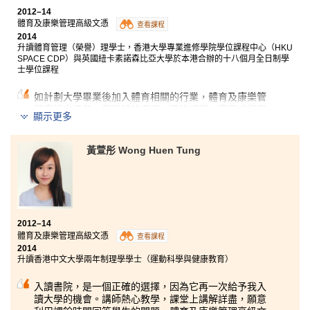
所提供的全面教學。
2012–14
體育及康樂管理高級文憑
查看課程
2014
升讀體育管理（榮譽）理學士，香港大學專業進修學院學位課程中心（HKU
SPACE CDP）與英國紐卡素諾森比亞大學於本港合辦的十八個月全日制學
士學位課程
如計劃大學畢業後加入體育相關的行業，體育及康樂管
理高級文憑是一個很好的選擇。不論課程、實習或相關
顯示更多
就業活動，講師們會按同學的能力及專長作出安排，並
指引同學們未來的發展方向。我十分好動，熱愛戶外運
動，其中一個課程教授戶外運動及體驗式學習，經驗豐
黃萱彤 Wong Huen Tung
富的講師常常分享真實個案，開拓我的視野，增加職場
上的競爭力。
2012–14
體育及康樂管理高級文憑
查看課程
2014
升讀香港中文大學兩年制理學學士（運動科學與健康教育）
入讀書院，是一個正確的選擇，因為它再一次給予我入
讀大學的機會。講師熱心教學，課堂上講解詳盡，願意