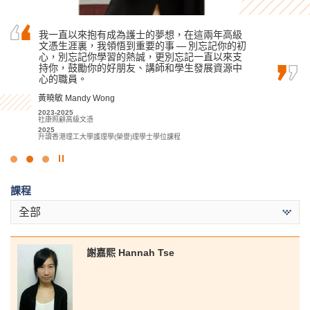
我很感激過去兩年能在HPSHCC學習酒店相關的專
我一直以來抱有成為護士的夢想，在這兩年高級
也許你未能在公開試取得滿意的成績入讀心儀的
業知識，課堂內容豐富和行業資訊量之大，再加
文憑生涯裏，我領悟到重要的事 — 別忘記你的初
大學，但千萬不要灰心氣餒，只要找到合適的學
上寶貴的實習機會，短短兩年就顯著增進了我對
心，別忘記你學習的熱誠，更別忘記一直以來支
習方法和明確的目標，堅持到底，定能達到理想
酒店行業的理解。
持你，鼓勵你的好朋友、講師和學生發展資源中
目標！
心的職員。
張銘琪 Miki Cheung
麥嘉曦 Mak Ka Hei
黃曉敏 Mandy Wong
2023-2025
2022-2024
酒店管理高級文憑
社康照顧高級文憑
2023-2025
2025
2024
社康照顧高級文憑
升讀香港理工大學酒店及旅遊管理 (榮譽) 理學士組合課程 (酒店管理)
升讀香港城市大學社會科學學士 (社會工作)
2025
(高年級入學)
升讀香港理工大學護理學(榮譽)理學士學位課程
點
擊
課程
停
止
全部
幻
燈
片
謝嘉熙 Hannah Tse