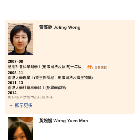
黃藻鈴 Joling Wong
2007–08
應用社會科學副學士(刑事司法及執法)一年級
查看課程
2008–11
香港大學理學士(雙主修課程：刑事司法及微生物學)
2011–13
香港大學社會科學碩士(犯罪學)課程
2014
現任衞生防護中心行政主任
2014
顯示更多
加入香港輔助警察隊，任職輔警警員
中學時代已積極參與制服團隊活動的Joling，加入紀律部隊，成
黃婉嫚 Wong Yuen Man
為警察是她的志願。「書院的刑事司法及執法副學士課程的教學
活動很有趣，講師特別邀請談判專家跟我們講解談判技巧和警隊
工作。另外，又特別為我們度身設計一個以紀律部隊為主題的歷