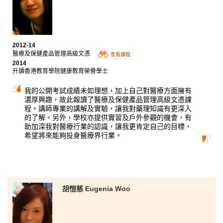
奇訓練營，由多位現役和退役資深紀律部隊職員帶領我們進行團
隊合作訓練，絕對是難得的體驗。」
書院多元化和輕鬆的教學模式，使學習變得更有趣，而全面和持
續性的評核機制，除了傳統的考試，日常課堂中的個人短講、小
組匯報、文章欣賞、甚至課堂討論等活動也用作為評核整個學年
2012-14
的表現。對Joling來說，這個評核方法比傳統的「一試定生死」
醫療及保健產品管理高級文憑
查看課程
更有效，大大提高了她的學習興趣。
2014
「除了學習，書院還為我們安排一些課餘體育活動、興趣班、歌
升讀香港教育學院健康教育榮譽學士
唱比賽、不同類型的講座及讓就讀不同課程的同學互相認識的
『好友營』，而我更有幸成為了第一屆迎新營的負責人，有機會
我的公開考試成績未如理想，加上自己對醫療方面擁有
學習一些課本以外的東西，獲益良多。」
濃厚興趣，故此報讀了醫療及保健產品管理高級文憑課
程。講師專業的講解及實驗，讓我對藥理知識有更深入
的了解。另外，學校亦提供實習及戶外參觀的機會，有
助加深我對醫療行業的認識，讓我更肯定自己的目標，
希望將來能夠投身醫療界行業。
胡愷慈 Eugenia Woo