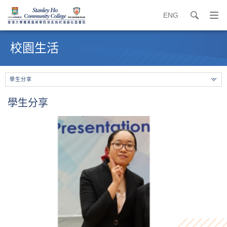
ENG
search
打
開
內
導
容
校園生活
覽
開
選
始
單
學生分享
學生分享