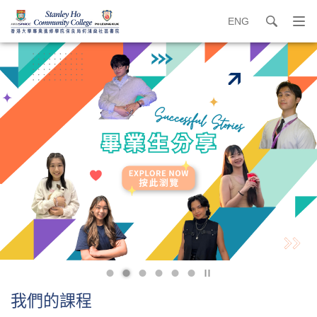
ENG
search
打
開
內
導
容
覽
開
選
始
單
點
擊
我們的課程
停