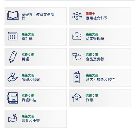
止
幻
燈
基礎專上教育文憑課
副學士
程
應用社會科學
片
高級文憑
高級文憑
會計學
商業管理學
高級文憑
高級文憑
英語
食品及營養
高級文憑
高級文憑
護理及保健
酒店、旅遊及款待
高級文憑
高級文憑
資訊科技
測量
高級文憑
體育及康樂