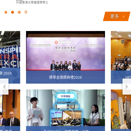
升讀香港理工大學酒店及旅遊管理 (榮譽) 理學士組合課程 (酒店管理)
升讀香港大學護理學學士
(高年級入學)
點
更多
擊
停
止
幻
燈
片
2024
獎學金頒獎典禮2026
HP