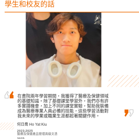
學生和校友的話
在書院的幫助和鼓勵下，我對旅遊和酒店業產生
在書院兩年學習期間，我獲得了醫療及保健領域
感謝一眾講師和學生輔導主任循循善誘的教導和
了濃厚的興趣。在書院學到的技能和知識，都將
的基礎知識。除了基礎課堂學習外，我們亦有許
鼓勵，在升學路上給予我無限信心，使我能如願
令我終身受用。
多實踐機會，加上不同的課堂實驗，幫助我裝備
獲得心儀的中文大學取錄。
成為醫療專業人員必備的技能，這些學習活動對
李海欣 Virginia Lee
麥凱婷 Heidi Mak
我未來的學業或職業生涯都起著關鍵作用。
2022
2022-2024
基礎專上教育文憑課程
何日喬 Ho Yat Kiu
應用社會科學副學士 (青年與社會服務)
2023-2025
2024
2023-2025
旅遊及酒店管理高級文憑
升讀香港中文大學社會工作社會科學學士 (學分豁免)
醫療及保健產品管理高級文憑
2025
2025